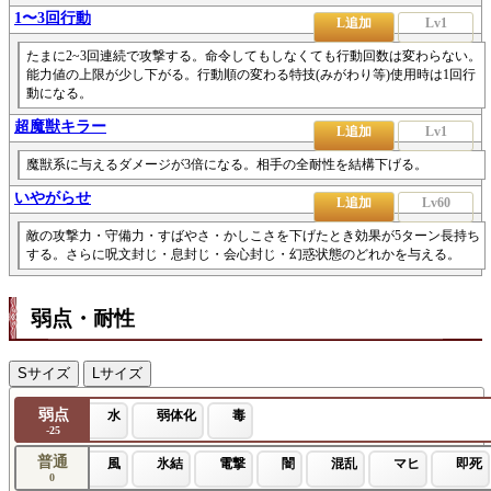
1〜3回行動
L追加
Lv1
たまに2~3回連続で攻撃する。命令してもしなくても行動回数は変わらない。
能力値の上限が少し下がる。行動順の変わる特技(みがわり等)使用時は1回行
動になる。
超魔獣キラー
L追加
Lv1
魔獣系に与えるダメージが3倍になる。相手の全耐性を結構下げる。
いやがらせ
L追加
Lv60
敵の攻撃力・守備力・すばやさ・かしこさを下げたとき効果が5ターン長持ち
する。さらに呪文封じ・息封じ・会心封じ・幻惑状態のどれかを与える。
弱点・耐性
Sサイズ
Lサイズ
弱点
水
弱体化
毒
-25
普通
風
氷結
電撃
闇
混乱
マヒ
即死
0