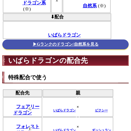
×
ドラゴン系
自然系
(※)
(※)
⬇配合
いばらドラゴン
▶Gランクのドラゴン/自然系を見る
いばらドラゴンの配合先
特殊配合で使う
配合先
親
フェアリー
×
G
いばらドラゴン
ピクシー
ドラゴン
フォレスト
×
E
いばらドラゴン
ダッシュラン