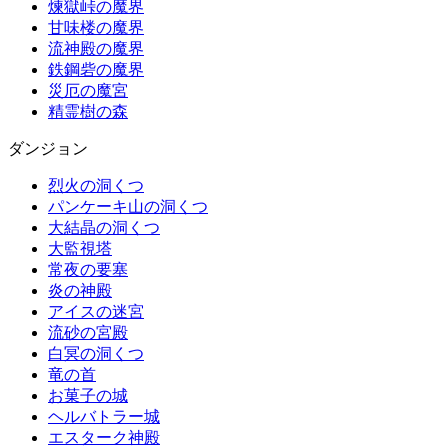
煉獄峠の魔界
甘味楼の魔界
流神殿の魔界
鉄鋼砦の魔界
災厄の魔宮
精霊樹の森
ダンジョン
烈火の洞くつ
パンケーキ山の洞くつ
大結晶の洞くつ
大監視塔
常夜の要塞
炎の神殿
アイスの迷宮
流砂の宮殿
白冥の洞くつ
竜の首
お菓子の城
ヘルバトラー城
エスターク神殿