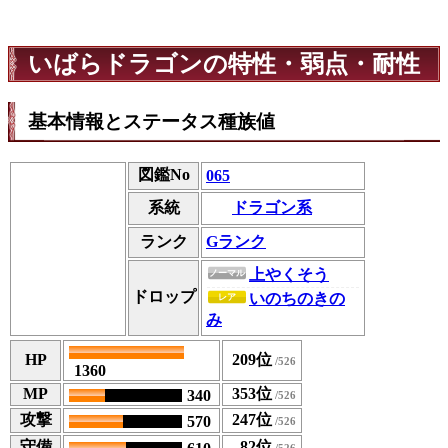
いばらドラゴンの特性・弱点・耐性
基本情報とステータス種族値
図鑑No
065
ドラゴン系
系統
ランク
Gランク
上やくそう
ノーマル
ドロップ
いのちのきの
レア
み
HP
209位
1360
MP
353位
340
攻撃
247位
570
守備
82位