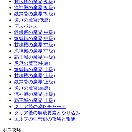
甘味楼の魔界(初級)
流神殿の魔界(初級)
鉄鋼砦の魔界(初級)
災厄の魔宮(低層)
デスパレス
鉄鋼砦の魔界(中級)
煉獄峠の魔界(中級)
甘味楼の魔界(中級)
流神殿の魔界(中級)
覇王城の魔界(中級)
災厄の魔宮(中層)
煉獄峠の魔界(上級)
甘味楼の魔界(上級)
鉄鋼砦の魔界(上級)
災厄の魔宮(高層)
流神殿の魔界(上級)
覇王城の魔界(上級)
クリア後の攻略チャート
クリア後の解放要素とやり込み
エルフの理想郷の攻略と報酬
ボス攻略