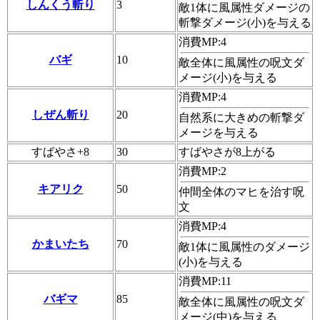
しんくう斬り
3
敵1体に風属性ダメージの
斬撃ダメージ(小)を与える
消費MP:4
バギ
10
敵全体に風属性の呪文ダ
メージ(小)を与える
消費MP:4
しぜん斬り
20
自然系に大きめの斬撃ダ
メージを与える
すばやさ+8
30
すばやさが8上がる
消費MP:2
キアリク
50
仲間全体のマヒを治す呪
文
消費MP:4
かまいたち
70
敵1体に風属性のダメージ
(小)を与える
消費MP:11
バギマ
85
敵全体に風属性の呪文ダ
メージ(中)を与える