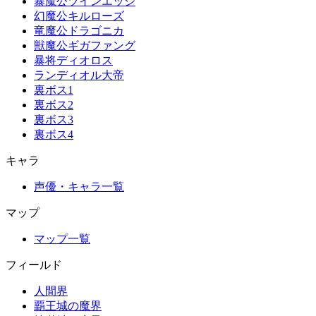
暴魔公ツインエッジ
幻魔公キルローズ
竜魔公ドラゴニカ
獣魔公ギガファング
暴将ディオロス
ランディオル大帝
裏ボス1
裏ボス2
裏ボス3
裏ボス4
キャラ
声優・キャラ一覧
マップ
マップ一覧
フィールド
人間界
覇王城の魔界