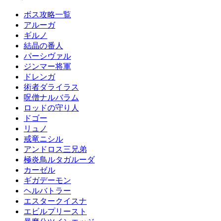
ボス攻略一覧
アルーガ
ギルノ
結晶の番人
パーシヴァル
ジンマー将軍
ドレンガ
術者ダライラス
呪僧ナルバラム
ロッドの守り人
ドゴー
リュノ
戒竜ニシル
アンドロス三兄弟
極炎鳥ルタガルーダ
カーゼル
ギガデーモン
ヘルバトラー
エスタークイスナ
エビルプリースト