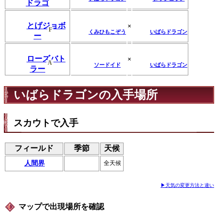
ドラゴ
とげジョボ
×
F
くみひもこぞう
いばらドラゴン
ー
ローズバト
×
A
ソードイド
いばらドラゴン
ラー
いばらドラゴンの入手場所
スカウトで入手
フィールド
季節
天候
人間界
全天候
▶天気の変更方法と違い
マップで出現場所を確認