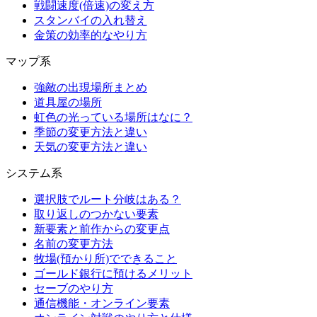
戦闘速度(倍速)の変え方
スタンバイの入れ替え
金策の効率的なやり方
マップ系
強敵の出現場所まとめ
道具屋の場所
虹色の光っている場所はなに？
季節の変更方法と違い
天気の変更方法と違い
システム系
選択肢でルート分岐はある？
取り返しのつかない要素
新要素と前作からの変更点
名前の変更方法
牧場(預かり所)でできること
ゴールド銀行に預けるメリット
セーブのやり方
通信機能・オンライン要素