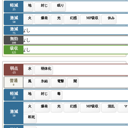
軽減
地
封じ
眠り
25
激減
火
爆発
光
幻惑
MP吸収
休み
50
激減
なし
75
無効
なし
100
吸収
なし
125
弱点
水
弱体化
-25
普通
風
氷結
電撃
闇
0
軽減
地
封じ
毒
25
火
爆発
光
幻惑
MP吸収
混乱
マ
激減
50
即死