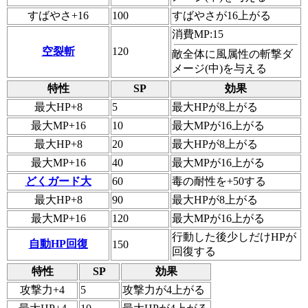
すばやさ+16
100
すばやさが16上がる
消費MP:15
空裂斬
120
敵全体に風属性の斬撃ダ
メージ(中)を与える
特性
SP
効果
最大HP+8
5
最大HPが8上がる
最大MP+16
10
最大MPが16上がる
最大HP+8
20
最大HPが8上がる
最大MP+16
40
最大MPが16上がる
どくガード大
60
毒の耐性を+50する
最大HP+8
90
最大HPが8上がる
最大MP+16
120
最大MPが16上がる
行動した後少しだけHPが
自動HP回復
150
回復する
特性
SP
効果
攻撃力+4
5
攻撃力が4上がる