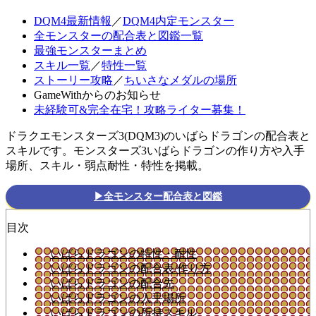
DQM4最新情報
／
DQM4内定モンスター
全モンスターの配合表と図鑑一覧
最強モンスターまとめ
スキル一覧
／
特性一覧
ストーリー攻略
／
ちいさなメダルの場所
GameWithからのお知らせ
未経験可&完全在宅！攻略ライター募集！
ドラクエモンスターズ3(DQM3)のいばらドラゴンの配合表と
スキルです。モンスターズ3いばらドラゴンの作り方や入手
場所、スキル・弱点耐性・特性を掲載。
▶全モンスター配合表と図鑑
目次
いばらドラゴンの特性・耐性
いばらドラゴンの配合表/作り方
いばらドラゴンの配合先
いばらドラゴンの入手場所
いばらドラゴンの所持スキル