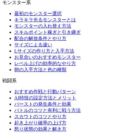
モンスター系
最初のモンスター選択
キラキラ光るモンスターとは
モンスターの入れ替え方法
スキルポイント稼ぎと引き継ぎ
配合の解放条件とやり方
サイズによる違い
Lサイズの作り方と入手方法
お見合いのおすすめモンスター
レベル上げの効率的なやり方
卵の入手方法と色の種類
戦闘系
おすすめ作戦と行動パターン
AI特技の設定方法とメリット
バーストの発生条件と効果
バトルのコツと有利に戦う方法
スカウトのコツとやり方
起き上がり確率の上げ方
怒り状態の効果と解き方