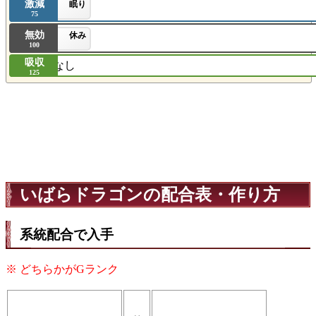
激減
眠り
75
無効
休み
100
吸収
なし
125
いばらドラゴンの配合表・作り方
系統配合で入手
※ どちらかがGランク