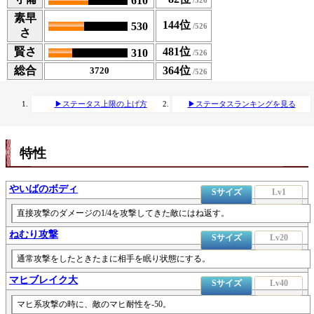
610
素早
144位
530
さ
賢さ
481位
310
総合
364位
3720
▶ステータス上限の上げ方
▶ステータスランキングを見る
特性
やいばのボディ
Sサイズ
Lv1
直接攻撃のダメージの1/4を攻撃してきた敵にはね返す。
ねむり攻撃
Sサイズ
Lv20
通常攻撃をしたときたまに相手を眠り状態にする。
マヒブレイク大
Sサイズ
Lv40
マヒ系攻撃の時に、敵のマヒ耐性を-50。