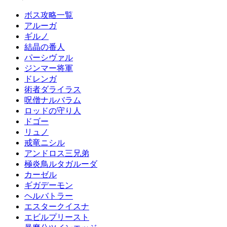
ボス攻略一覧
アルーガ
ギルノ
結晶の番人
パーシヴァル
ジンマー将軍
ドレンガ
術者ダライラス
呪僧ナルバラム
ロッドの守り人
ドゴー
リュノ
戒竜ニシル
アンドロス三兄弟
極炎鳥ルタガルーダ
カーゼル
ギガデーモン
ヘルバトラー
エスタークイスナ
エビルプリースト