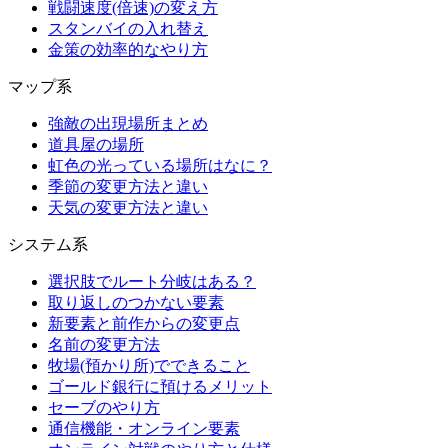
戦闘速度(倍速)の変え方
スタンバイの入れ替え
金策の効率的なやり方
マップ系
強敵の出現場所まとめ
道具屋の場所
虹色の光っている場所はなに？
季節の変更方法と違い
天気の変更方法と違い
システム系
選択肢でルート分岐はある？
取り返しのつかない要素
新要素と前作からの変更点
名前の変更方法
牧場(預かり所)でできること
ゴールド銀行に預けるメリット
セーブのやり方
通信機能・オンライン要素