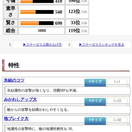
守備
398位
410
素早
123位
540
さ
賢さ
33位
690
総合
119位
3880
▶ステータス上限の上げ方
▶ステータスランキングを見る
特性
氷結のコツ
Sサイズ
Lv1
氷結属性の攻撃が強くなり、消費MPも半減。
みかわしアップ大
Sサイズ
Lv20
敵からの攻撃を結構かわしやすくなる。
地ブレイク大
Sサイズ
Lv40
地属性の攻撃時に、敵の地属性耐性を-50。