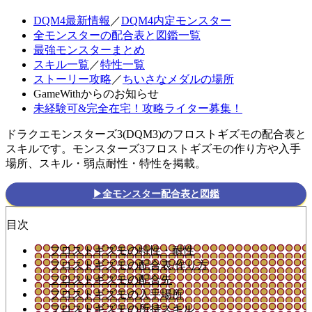
DQM4最新情報
／
DQM4内定モンスター
全モンスターの配合表と図鑑一覧
最強モンスターまとめ
スキル一覧
／
特性一覧
ストーリー攻略
／
ちいさなメダルの場所
GameWithからのお知らせ
未経験可&完全在宅！攻略ライター募集！
ドラクエモンスターズ3(DQM3)のフロストギズモの配合表と
スキルです。モンスターズ3フロストギズモの作り方や入手
場所、スキル・弱点耐性・特性を掲載。
▶全モンスター配合表と図鑑
目次
フロストギズモの特性・耐性
フロストギズモの配合表/作り方
フロストギズモの配合先
フロストギズモの入手場所
フロストギズモの所持スキル