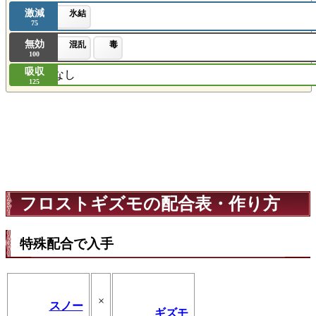
激減
氷結
75
無効
混乱
毒
100
吸収
なし
125
フロストギズモの配合表・作り方
特殊配合で入手
×
スノー
ギズモ