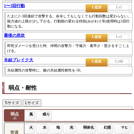
1〜3回行動
L追加
Lv1
たまに2~3回連続で攻撃する。命令してもしなくても行動回数は変わらない。
能力値の上限が少し下がる。行動順の変わる特技(みがわり等)使用時は1回行
動になる。
最後の息吹
L追加
Lv1
即死ダメージを受けた時、仲間の攻撃力・守備力・素早さ・賢さをすごく上
げる。
氷結ブレイク大
L追加
Lv60
氷結属性の攻撃時に、敵の氷結属性耐性を-50。
弱点・耐性
Sサイズ
Lサイズ
弱点
風
眠り
-25
火
水
地
光
弱体化
幻惑
マヒ
普通