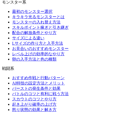
モンスター系
最初のモンスター選択
キラキラ光るモンスターとは
モンスターの入れ替え方法
スキルポイント稼ぎと引き継ぎ
配合の解放条件とやり方
サイズによる違い
Lサイズの作り方と入手方法
お見合いのおすすめモンスター
レベル上げの効率的なやり方
卵の入手方法と色の種類
戦闘系
おすすめ作戦と行動パターン
AI特技の設定方法とメリット
バーストの発生条件と効果
バトルのコツと有利に戦う方法
スカウトのコツとやり方
起き上がり確率の上げ方
怒り状態の効果と解き方