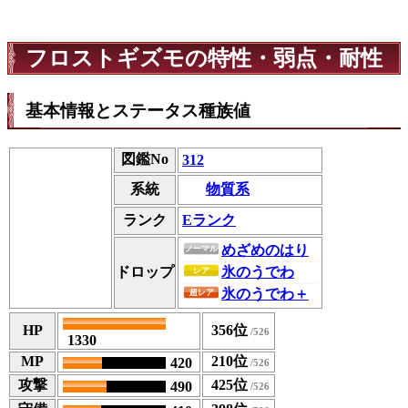
フロストギズモの特性・弱点・耐性
基本情報とステータス種族値
図鑑No
312
物質系
系統
ランク
Eランク
めざめのはり
ノーマル
ドロップ
氷のうでわ
レア
氷のうでわ＋
超レア
HP
356位
1330
MP
210位
420
攻撃
425位
490