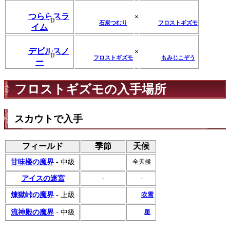
つららスラ
×
D
石炭つむり
フロストギズモ
イム
デビルスノ
×
D
フロストギズモ
もみじこぞう
ー
フロストギズモの入手場所
スカウトで入手
フィールド
季節
天候
甘味楼の魔界
- 中級
全天候
アイスの迷宮
-
-
吹雪
煉獄峠の魔界
- 上級
星
流神殿の魔界
- 中級