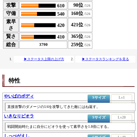
攻撃
98位
610
守備
168位
540
素早
421位
420
さ
賢さ
365位
410
総合
259位
3790
▶ステータス上限の上げ方
▶ステータスランキングを見る
特性
やいばのボディ
Sサイズ
Lv1
直接攻撃のダメージの1/4を攻撃してきた敵にはね返す。
いきなりピオラ
Sサイズ
Lv20
戦闘開始時たまに自分にピオラを使って素早さを1.8倍にする。
しっぺがえし