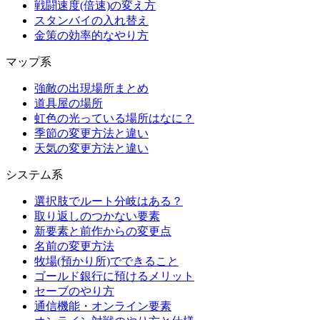
戦闘速度(倍速)の変え方
スタンバイの入れ替え
金策の効率的なやり方
マップ系
強敵の出現場所まとめ
道具屋の場所
虹色の光っている場所はなに？
季節の変更方法と違い
天気の変更方法と違い
システム系
選択肢でルート分岐はある？
取り返しのつかない要素
新要素と前作からの変更点
名前の変更方法
牧場(預かり所)でできること
ゴールド銀行に預けるメリット
セーブのやり方
通信機能・オンライン要素