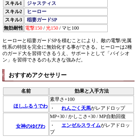
スキル1
ジャスティス
スキル2
ヒーロー
スキル3
稲妻ガードSP
無効耐性
電撃150
/
光150
/ マヒ100
ヒーローと稲妻ガードSPを積むことにより、敵の電撃/光属
性系の特技を完全に無効化する事ができる。ヒーローは2種
のガード大を習得できるうえ、サポートとして「バイシオ
ン」を習得できるのも大きな強みだ。
おすすめアクセサリー
名前
効果と入手方法
素早さ+100
ほしふるうでわ
・
れんごく天馬
がレアドロップ
MP+30 / かしこさ+30 / MP自動回復
・
エンゼルスライム
がレアドロッ
女神のゆびわ
プ