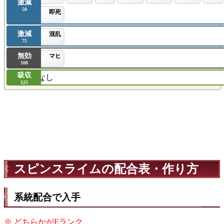
激減
50
即死
激減
混乱
75
無効
マヒ
100
吸収
なし
125
スピンスライムの配合表・作り方
系統配合で入手
※ どちらかがEランク