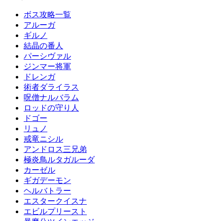
ボス攻略一覧
アルーガ
ギルノ
結晶の番人
パーシヴァル
ジンマー将軍
ドレンガ
術者ダライラス
呪僧ナルバラム
ロッドの守り人
ドゴー
リュノ
戒竜ニシル
アンドロス三兄弟
極炎鳥ルタガルーダ
カーゼル
ギガデーモン
ヘルバトラー
エスタークイスナ
エビルプリースト