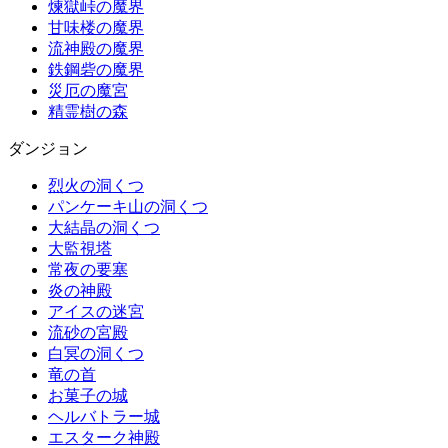
煉獄峠の魔界
甘味楼の魔界
流神殿の魔界
鉄鋼砦の魔界
災厄の魔宮
精霊樹の森
ダンジョン
烈火の洞くつ
パンケーキ山の洞くつ
大結晶の洞くつ
大監視塔
常夜の要塞
炎の神殿
アイスの迷宮
流砂の宮殿
白冥の洞くつ
竜の首
お菓子の城
ヘルバトラー城
エスターク神殿