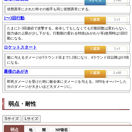
Sサイズ
Lv40
状態異常にされた時その相手も同じ状態異常にする。
1〜3回行動
L追加
Lv1
たまに2~3回連続で攻撃する。命令してもしなくても行動回数は変わらない。
能力値の上限が少し下がる。行動順の変わる特技(みがわり等)使用時は1回行
動になる。
ロケットスタート
L追加
Lv1
敵に与えるダメージが3ラウンド目まで1.2倍になり、4ラウンド目以降は0.9倍
になる。
最後のあがき
L追加
Lv60
即死ダメージを受けた時に敵全体にダメージを与える。HP0をオーバーした
分のダメージが大きいほど大ダメージに。
弱点・耐性
Sサイズ
Lサイズ
弱点
地
闇
MP吸収