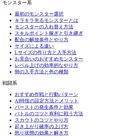
モンスター系
最初のモンスター選択
キラキラ光るモンスターとは
モンスターの入れ替え方法
スキルポイント稼ぎと引き継ぎ
配合の解放条件とやり方
サイズによる違い
Lサイズの作り方と入手方法
お見合いのおすすめモンスター
レベル上げの効率的なやり方
卵の入手方法と色の種類
戦闘系
おすすめ作戦と行動パターン
AI特技の設定方法とメリット
バーストの発生条件と効果
バトルのコツと有利に戦う方法
スカウトのコツとやり方
起き上がり確率の上げ方
怒り状態の効果と解き方