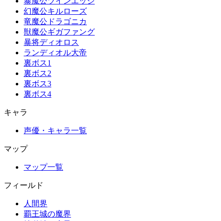
暴魔公ツインエッジ
幻魔公キルローズ
竜魔公ドラゴニカ
獣魔公ギガファング
暴将ディオロス
ランディオル大帝
裏ボス1
裏ボス2
裏ボス3
裏ボス4
キャラ
声優・キャラ一覧
マップ
マップ一覧
フィールド
人間界
覇王城の魔界