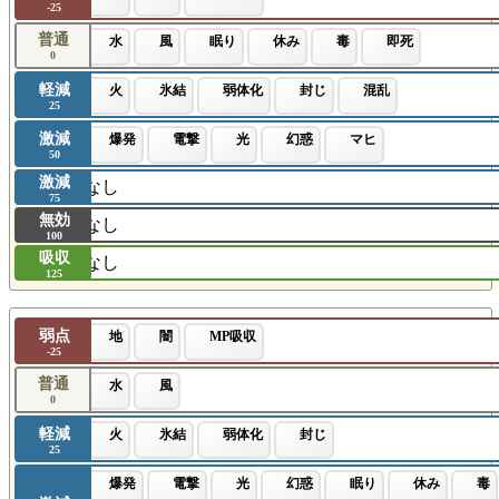
-25
普通
水
風
眠り
休み
毒
即死
0
軽減
火
氷結
弱体化
封じ
混乱
25
激減
爆発
電撃
光
幻惑
マヒ
50
激減
なし
75
無効
なし
100
吸収
なし
125
弱点
地
闇
MP吸収
-25
普通
水
風
0
軽減
火
氷結
弱体化
封じ
25
爆発
電撃
光
幻惑
眠り
休み
毒