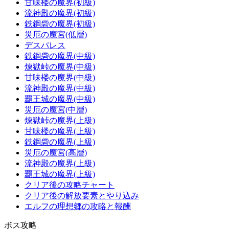
甘味楼の魔界(初級)
流神殿の魔界(初級)
鉄鋼砦の魔界(初級)
災厄の魔宮(低層)
デスパレス
鉄鋼砦の魔界(中級)
煉獄峠の魔界(中級)
甘味楼の魔界(中級)
流神殿の魔界(中級)
覇王城の魔界(中級)
災厄の魔宮(中層)
煉獄峠の魔界(上級)
甘味楼の魔界(上級)
鉄鋼砦の魔界(上級)
災厄の魔宮(高層)
流神殿の魔界(上級)
覇王城の魔界(上級)
クリア後の攻略チャート
クリア後の解放要素とやり込み
エルフの理想郷の攻略と報酬
ボス攻略