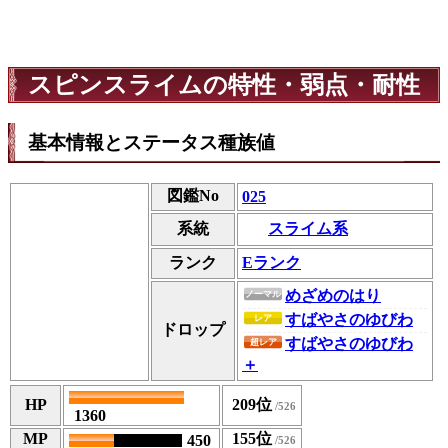
スピンスライムの特性・弱点・耐性
基本情報とステータス種族値
図鑑No
025
スライム系
系統
ランク
Eランク
めざめのはり
ノーマル
すばやさのゆびわ
レア
ドロップ
すばやさのゆびわ
超レア
＋
HP
209位
1360
MP
155位
450