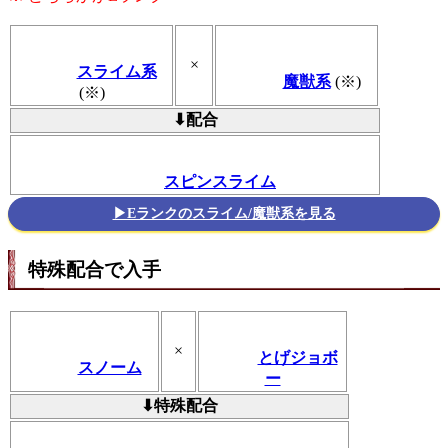
×
スライム系
魔獣系
(※)
(※)
⬇配合
スピンスライム
▶Eランクのスライム/魔獣系を見る
特殊配合で入手
×
とげジョボ
スノーム
ー
⬇特殊配合