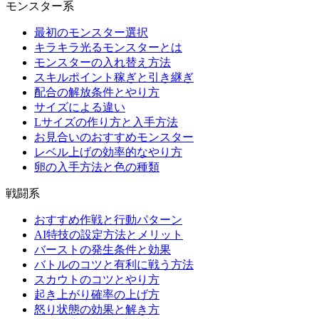
モンスター系
最初のモンスター選択
キラキラ光るモンスターとは
モンスターの入れ替え方法
スキルポイント稼ぎと引き継ぎ
配合の解放条件とやり方
サイズによる違い
Lサイズの作り方と入手方法
お見合いのおすすめモンスター
レベル上げの効率的なやり方
卵の入手方法と色の種類
戦闘系
おすすめ作戦と行動パターン
AI特技の設定方法とメリット
バーストの発生条件と効果
バトルのコツと有利に戦う方法
スカウトのコツとやり方
起き上がり確率の上げ方
怒り状態の効果と解き方