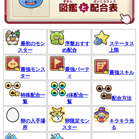
最初のモン
序盤おすす
ステータス
スター
め配合
上限
最強モンス
最強パーテ
最強スキル
ター
ィ
特殊配合一
4体配合一
配合方法
覧
覧
卵の入手場
卵限定モン
キラキラ光
所
スター
る