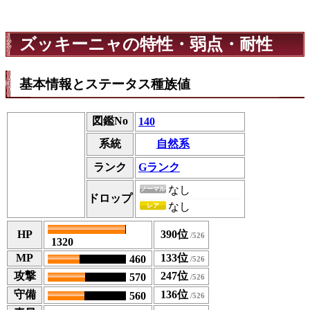
ズッキーニャの特性・弱点・耐性
基本情報とステータス種族値
図鑑No
140
自然系
系統
ランク
Gランク
なし
ノーマル
ドロップ
なし
レア
HP
390位
1320
MP
133位
460
攻撃
247位
570
守備
136位
560