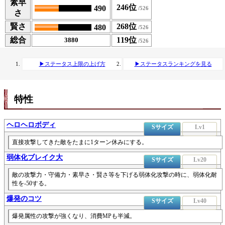
素早
246位
490
さ
賢さ
268位
480
総合
119位
3880
▶ステータス上限の上げ方
▶ステータスランキングを見る
特性
ヘロヘロボディ
Sサイズ
Lv1
直接攻撃してきた敵をたまに1ターン休みにする。
弱体化ブレイク大
Sサイズ
Lv20
敵の攻撃力・守備力・素早さ・賢さ等を下げる弱体化攻撃の時に、弱体化耐
性を-50する。
爆発のコツ
Sサイズ
Lv40
爆発属性の攻撃が強くなり、消費MPも半減。