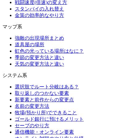
戦闘速度(倍速)の変え方
スタンバイの入れ替え
金策の効率的なやり方
マップ系
強敵の出現場所まとめ
道具屋の場所
虹色の光っている場所はなに？
季節の変更方法と違い
天気の変更方法と違い
システム系
選択肢でルート分岐はある？
取り返しのつかない要素
新要素と前作からの変更点
名前の変更方法
牧場(預かり所)でできること
ゴールド銀行に預けるメリット
セーブのやり方
通信機能・オンライン要素