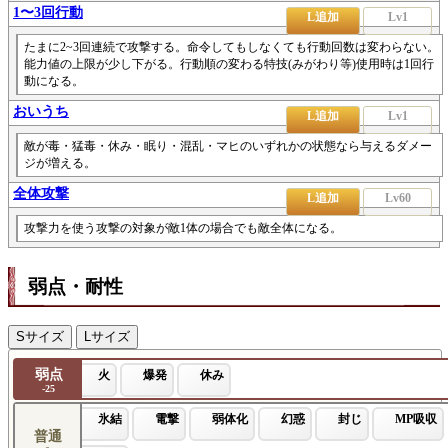
1〜3回行動
L追加
Lv1
たまに2~3回連続で攻撃する。命令してもしなくても行動回数は変わらない。
能力値の上限が少し下がる。行動順の変わる特技(みがわり等)使用時は1回行
動になる。
おいうち
L追加
Lv1
敵が毒・猛毒・休み・眠り・混乱・マヒのいずれかの状態なら与えるダメー
ジが増える。
全体攻撃
L追加
Lv60
攻撃力を使う攻撃の対象が敵1体の場合でも敵全体になる。
弱点・耐性
Sサイズ
Lサイズ
弱点
火
爆発
休み
-25
氷結
電撃
弱体化
幻惑
封じ
MP吸収
普通