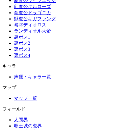
暴魔公ツインエッジ
幻魔公キルローズ
竜魔公ドラゴニカ
獣魔公ギガファング
暴将ディオロス
ランディオル大帝
裏ボス1
裏ボス2
裏ボス3
裏ボス4
キャラ
声優・キャラ一覧
マップ
マップ一覧
フィールド
人間界
覇王城の魔界