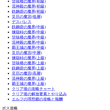
甘味楼の魔界(初級)
流神殿の魔界(初級)
鉄鋼砦の魔界(初級)
災厄の魔宮(低層)
デスパレス
鉄鋼砦の魔界(中級)
煉獄峠の魔界(中級)
甘味楼の魔界(中級)
流神殿の魔界(中級)
覇王城の魔界(中級)
災厄の魔宮(中層)
煉獄峠の魔界(上級)
甘味楼の魔界(上級)
鉄鋼砦の魔界(上級)
災厄の魔宮(高層)
流神殿の魔界(上級)
覇王城の魔界(上級)
クリア後の攻略チャート
クリア後の解放要素とやり込み
エルフの理想郷の攻略と報酬
ボス攻略