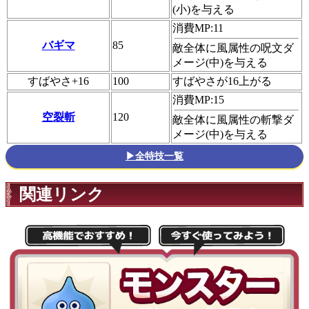
(小)を与える
消費MP:11
バギマ
85
敵全体に風属性の呪文ダ
メージ(中)を与える
すばやさ+16
100
すばやさが16上がる
消費MP:15
空裂斬
120
敵全体に風属性の斬撃ダ
メージ(中)を与える
▶全特技一覧
関連リンク