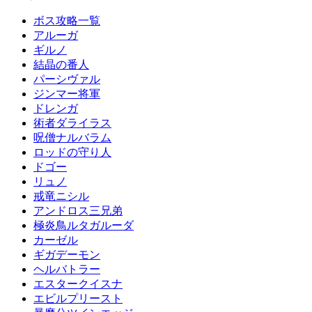
ボス攻略一覧
アルーガ
ギルノ
結晶の番人
パーシヴァル
ジンマー将軍
ドレンガ
術者ダライラス
呪僧ナルバラム
ロッドの守り人
ドゴー
リュノ
戒竜ニシル
アンドロス三兄弟
極炎鳥ルタガルーダ
カーゼル
ギガデーモン
ヘルバトラー
エスタークイスナ
エビルプリースト