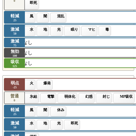
0
即死
軽減
風
闇
混乱
25
激減
水
地
光
眠り
マヒ
毒
50
激減
なし
75
無効
なし
100
吸収
なし
125
弱点
火
爆発
-25
普通
氷結
電撃
弱体化
幻惑
封じ
MP吸収
0
軽減
風
闇
休み
25
激減
水
地
光
即死
50