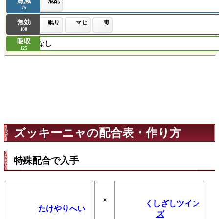
激減
混乱
75
無効
眠り
マヒ
毒
100
吸収
なし
125
ズッキーニャの配合表・作り方
特殊配合で入手
×
くしざしツイン
たけやりへい
ズ