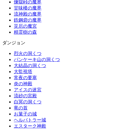
煉獄峠の魔界
甘味楼の魔界
流神殿の魔界
鉄鋼砦の魔界
災厄の魔宮
精霊樹の森
ダンジョン
烈火の洞くつ
パンケーキ山の洞くつ
大結晶の洞くつ
大監視塔
常夜の要塞
炎の神殿
アイスの迷宮
流砂の宮殿
白冥の洞くつ
竜の首
お菓子の城
ヘルバトラー城
エスターク神殿