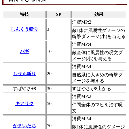
特技
SP
効果
消費MP:2
しんくう斬り
3
敵1体に風属性ダメージの
斬撃ダメージ(小)を与える
消費MP:4
バギ
10
敵全体に風属性の呪文ダ
メージ(小)を与える
消費MP:4
しぜん斬り
20
自然系に大きめの斬撃ダ
メージを与える
すばやさ+8
30
すばやさが8上がる
消費MP:2
キアリク
50
仲間全体のマヒを治す呪
文
消費MP:4
かまいたち
70
敵1体に風属性のダメージ