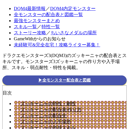
DQM4最新情報
／
DQM4内定モンスター
全モンスターの配合表と図鑑一覧
最強モンスターまとめ
スキル一覧
／
特性一覧
ストーリー攻略
／
ちいさなメダルの場所
GameWithからのお知らせ
未経験可&完全在宅！攻略ライター募集！
ドラクエモンスターズ3(DQM3)のズッキーニャの配合表とス
キルです。モンスターズ3ズッキーニャの作り方や入手場
所、スキル・弱点耐性・特性を掲載。
▶全モンスター配合表と図鑑
目次
ズッキーニャの特性・耐性
ズッキーニャの配合表/作り方
ズッキーニャの配合先
ズッキーニャの入手場所
ズッキーニャの所持スキル