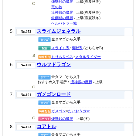
煉獄峠の魔界
- 上級(春夏秋冬)
C
竜の首
流神殿の魔界
- 上級(春夏秋冬)
鉄鋼砦の魔界
- 上級(春夏秋冬)
ヘルバトラー城
スライムジェネラル
No.053
金タマゴから入手
タマゴ
スライム系
×
魔獣系
(どちらかB)
配合
B
もりもりベス
×
メタルライダー
特殊配合
ウルフドラゴン
No.100
金タマゴから入手
タマゴ
おすすめ入手場所：
流神殿の魔界
- 上級
C
ガメゴンロード
No.101
金タマゴから入手
タマゴ
ガメゴン
×
だいおうガマ
特殊配合
C
煉獄峠の魔界
- 上級(冬)
スカウト
コアトル
No.103
金タマゴから入手
タマゴ