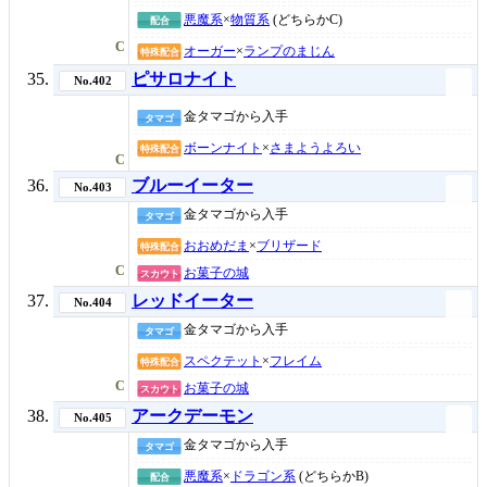
悪魔系
×
物質系
(どちらかC)
配合
C
オーガー
×
ランプのまじん
特殊配合
ピサロナイト
No.402
金タマゴから入手
タマゴ
ボーンナイト
×
さまようよろい
特殊配合
C
ブルーイーター
No.403
金タマゴから入手
タマゴ
おおめだま
×
ブリザード
特殊配合
C
お菓子の城
スカウト
レッドイーター
No.404
金タマゴから入手
タマゴ
スペクテット
×
フレイム
特殊配合
C
お菓子の城
スカウト
アークデーモン
No.405
金タマゴから入手
タマゴ
悪魔系
×
ドラゴン系
(どちらかB)
配合