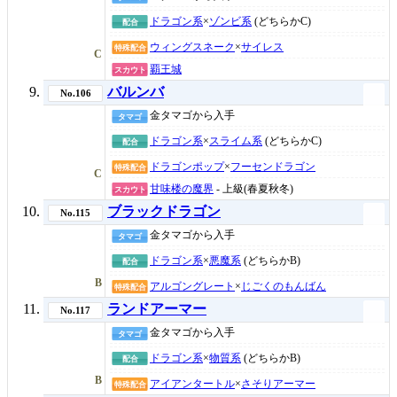
ドラゴン系
×
ゾンビ系
(どちらかC)
配合
ウィングスネーク
×
サイレス
特殊配合
C
覇王城
スカウト
バルンバ
No.106
金タマゴから入手
タマゴ
ドラゴン系
×
スライム系
(どちらかC)
配合
ドラゴンポップ
×
フーセンドラゴン
特殊配合
C
甘味楼の魔界
- 上級(春夏秋冬)
スカウト
ブラックドラゴン
No.115
金タマゴから入手
タマゴ
ドラゴン系
×
悪魔系
(どちらかB)
配合
B
アルゴングレート
×
じごくのもんばん
特殊配合
ランドアーマー
No.117
金タマゴから入手
タマゴ
ドラゴン系
×
物質系
(どちらかB)
配合
B
アイアンタートル
×
さそりアーマー
特殊配合