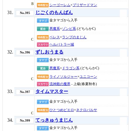
B
シーゴーレム
×
ブリザードマン
特殊配合
じごくのもんばん
No.395
金タマゴから入手
タマゴ
悪魔系
×
ゾンビ系
(どちらかC)
配合
ベレス
×
ランプのまじん
特殊配合
C
ヘルバトラー城
スカウト
ずしおうまる
No.396
金タマゴから入手
タマゴ
悪魔系
×
ドラゴン系
(どちらかC)
配合
ライノソルジャー
×
ユニコーン
特殊配合
C
流神殿の魔界
- 上級(春夏秋冬)
スカウト
タイムマスター
No.397
金タマゴから入手
タマゴ
ひとつめピエロ
×
ネクロバルサ
特殊配合
C
てっきゅうまじん
No.399
金タマゴから入手
タマゴ