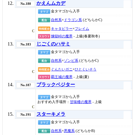
かえんムカデ
No.180
金タマゴから入手
タマゴ
自然系
×
ドラゴン系
(どちらかC)
配合
キャタピラー
×
フレイム
特殊配合
C
煉獄峠の魔界
- 上級(春夏秋冬)
スカウト
じごくのハサミ
No.183
金タマゴから入手
タマゴ
自然系
×
ゾンビ系
(どちらかC)
配合
ぐんたいガニ
×
ひとくいそう
特殊配合
C
覇王城の魔界
- 上級(夏)
スカウト
ブラックベジター
No.187
金タマゴから入手
タマゴ
おすすめ入手場所：
甘味楼の魔界
- 上級
C
スターキメラ
No.191
金タマゴから入手
タマゴ
自然系
×
悪魔系
(どちらかB)
配合