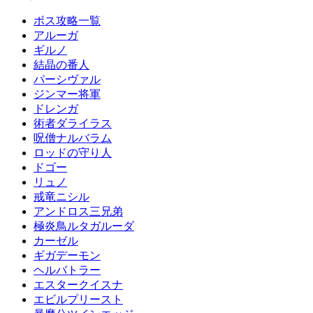
ボス攻略一覧
アルーガ
ギルノ
結晶の番人
パーシヴァル
ジンマー将軍
ドレンガ
術者ダライラス
呪僧ナルバラム
ロッドの守り人
ドゴー
リュノ
戒竜ニシル
アンドロス三兄弟
極炎鳥ルタガルーダ
カーゼル
ギガデーモン
ヘルバトラー
エスタークイスナ
エビルプリースト