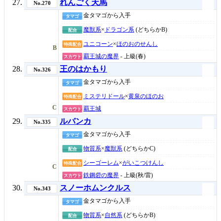
れんごく天馬
No.270
金タマゴから入手
タマゴ
魔獣系
×
ドラゴン系
(どちらかB)
配合
ユニコーン
×
ほのおのせんし
特殊配合
B
覇王城の魔界
- 上級(春)
スカウト
王のはかもり
No.326
金タマゴから入手
タマゴ
ミステリドール
×
黄泉のほのお
特殊配合
C
覇王城
スカウト
ルバンカ
No.335
金タマゴから入手
タマゴ
物質系
×
魔獣系
(どちらかC)
配合
シーゴーレム
×
がいこつけんし
特殊配合
C
鉄鋼砦の魔界
- 上級(秋/雷)
スカウト
スノーホムンクルス
No.343
金タマゴから入手
タマゴ
物質系
×
自然系
(どちらかB)
配合