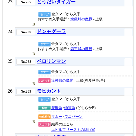
とうだいタイガー
No.265
金タマゴから入手
タマゴ
おすすめ入手場所：
煉獄峠の魔界
- 上級
B
ドンモグーラ
No.266
金タマゴから入手
タマゴ
おすすめ入手場所：
覇王城の魔界
- 上級
B
ベロリンマン
No.268
金タマゴから入手
タマゴ
流神殿の魔界
- 上級(春夏秋冬/星)
スカウト
B
モヒカント
No.269
金タマゴから入手
タマゴ
魔獣系
×
物質系
(どちらかB)
配合
マムー
×
ワニバーン
特殊配合
B
結界のほこら
スカウト
エビルプリーストの隠れ家