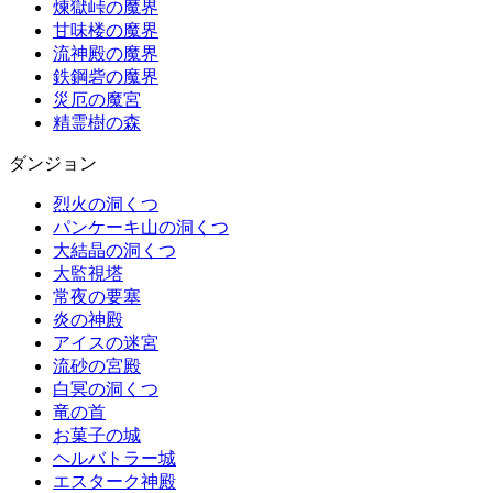
煉獄峠の魔界
甘味楼の魔界
流神殿の魔界
鉄鋼砦の魔界
災厄の魔宮
精霊樹の森
ダンジョン
烈火の洞くつ
パンケーキ山の洞くつ
大結晶の洞くつ
大監視塔
常夜の要塞
炎の神殿
アイスの迷宮
流砂の宮殿
白冥の洞くつ
竜の首
お菓子の城
ヘルバトラー城
エスターク神殿