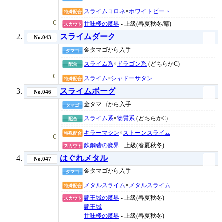
スライムコロネ
×
ホワイトビート
特殊配合
C
甘味楼の魔界
- 上級(春夏秋冬/晴)
スカウト
スライムダーク
No.043
金タマゴから入手
タマゴ
スライム系
×
ドラゴン系
(どちらかC)
配合
C
スライム
×
シャドーサタン
特殊配合
スライムボーグ
No.046
金タマゴから入手
タマゴ
スライム系
×
物質系
(どちらかC)
配合
キラーマシン
×
ストーンスライム
特殊配合
C
鉄鋼砦の魔界
- 上級(春夏秋冬)
スカウト
はぐれメタル
No.047
金タマゴから入手
タマゴ
メタルスライム
×
メタルスライム
特殊配合
覇王城の魔界
- 上級(春夏秋冬)
スカウト
覇王城
甘味楼の魔界
- 上級(春夏秋冬)