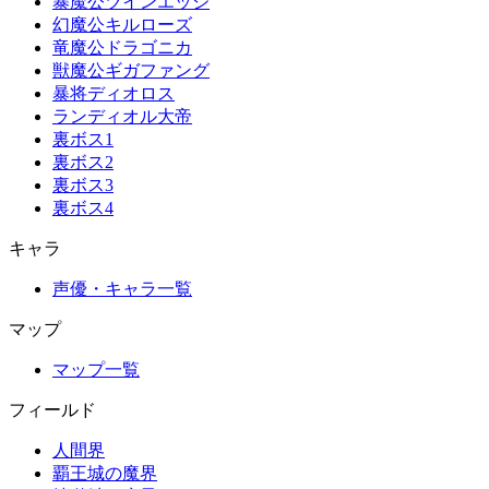
暴魔公ツインエッジ
幻魔公キルローズ
竜魔公ドラゴニカ
獣魔公ギガファング
暴将ディオロス
ランディオル大帝
裏ボス1
裏ボス2
裏ボス3
裏ボス4
キャラ
声優・キャラ一覧
マップ
マップ一覧
フィールド
人間界
覇王城の魔界