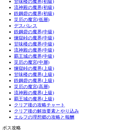
甘味楼の魔界(初級)
流神殿の魔界(初級)
鉄鋼砦の魔界(初級)
災厄の魔宮(低層)
デスパレス
鉄鋼砦の魔界(中級)
煉獄峠の魔界(中級)
甘味楼の魔界(中級)
流神殿の魔界(中級)
覇王城の魔界(中級)
災厄の魔宮(中層)
煉獄峠の魔界(上級)
甘味楼の魔界(上級)
鉄鋼砦の魔界(上級)
災厄の魔宮(高層)
流神殿の魔界(上級)
覇王城の魔界(上級)
クリア後の攻略チャート
クリア後の解放要素とやり込み
エルフの理想郷の攻略と報酬
ボス攻略