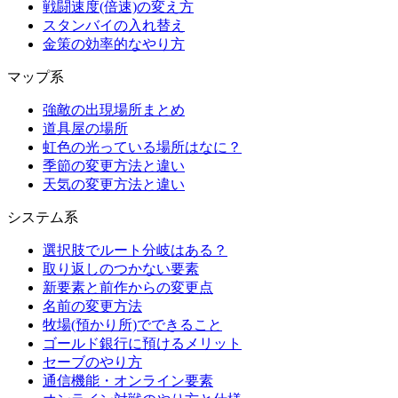
戦闘速度(倍速)の変え方
スタンバイの入れ替え
金策の効率的なやり方
マップ系
強敵の出現場所まとめ
道具屋の場所
虹色の光っている場所はなに？
季節の変更方法と違い
天気の変更方法と違い
システム系
選択肢でルート分岐はある？
取り返しのつかない要素
新要素と前作からの変更点
名前の変更方法
牧場(預かり所)でできること
ゴールド銀行に預けるメリット
セーブのやり方
通信機能・オンライン要素