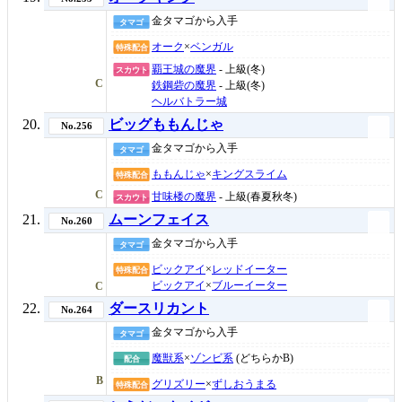
金タマゴから入手
タマゴ
オーク
×
ベンガル
特殊配合
覇王城の魔界
- 上級(冬)
スカウト
C
鉄鋼砦の魔界
- 上級(冬)
ヘルバトラー城
ビッグももんじゃ
No.256
金タマゴから入手
タマゴ
ももんじゃ
×
キングスライム
特殊配合
C
甘味楼の魔界
- 上級(春夏秋冬)
スカウト
ムーンフェイス
No.260
金タマゴから入手
タマゴ
ビックアイ
×
レッドイーター
特殊配合
ビックアイ
×
ブルーイーター
C
ダースリカント
No.264
金タマゴから入手
タマゴ
魔獣系
×
ゾンビ系
(どちらかB)
配合
B
グリズリー
×
ずしおうまる
特殊配合