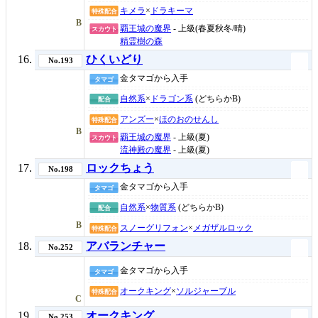
キメラ
×
ドラキーマ
特殊配合
B
覇王城の魔界
- 上級(春夏秋冬/晴)
スカウト
精霊樹の森
ひくいどり
No.193
金タマゴから入手
タマゴ
自然系
×
ドラゴン系
(どちらかB)
配合
アンズー
×
ほのおのせんし
特殊配合
B
覇王城の魔界
- 上級(夏)
スカウト
流神殿の魔界
- 上級(夏)
ロックちょう
No.198
金タマゴから入手
タマゴ
自然系
×
物質系
(どちらかB)
配合
B
スノーグリフォン
×
メガザルロック
特殊配合
アバランチャー
No.252
金タマゴから入手
タマゴ
オークキング
×
ソルジャーブル
特殊配合
C
オークキング
No.253