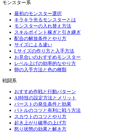
モンスター系
最初のモンスター選択
キラキラ光るモンスターとは
モンスターの入れ替え方法
スキルポイント稼ぎと引き継ぎ
配合の解放条件とやり方
サイズによる違い
Lサイズの作り方と入手方法
お見合いのおすすめモンスター
レベル上げの効率的なやり方
卵の入手方法と色の種類
戦闘系
おすすめ作戦と行動パターン
AI特技の設定方法とメリット
バーストの発生条件と効果
バトルのコツと有利に戦う方法
スカウトのコツとやり方
起き上がり確率の上げ方
怒り状態の効果と解き方