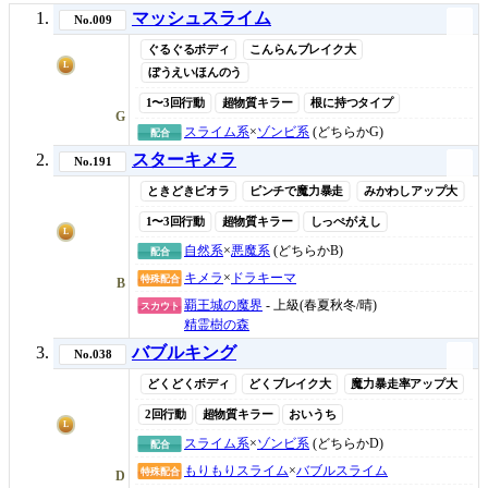
マッシュスライム
No.009
ぐるぐるボディ
こんらんブレイク大
L
ぼうえいほんのう
1〜3回行動
超物質キラー
根に持つタイプ
G
スライム系
×
ゾンビ系
(どちらかG)
配合
スターキメラ
No.191
ときどきピオラ
ピンチで魔力暴走
みかわしアップ大
1〜3回行動
超物質キラー
しっぺがえし
L
自然系
×
悪魔系
(どちらかB)
配合
キメラ
×
ドラキーマ
特殊配合
B
覇王城の魔界
- 上級(春夏秋冬/晴)
スカウト
精霊樹の森
バブルキング
No.038
どくどくボディ
どくブレイク大
魔力暴走率アップ大
2回行動
超物質キラー
おいうち
L
スライム系
×
ゾンビ系
(どちらかD)
配合
もりもりスライム
×
バブルスライム
特殊配合
D