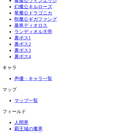
暴魔公ツインエッジ
幻魔公キルローズ
竜魔公ドラゴニカ
獣魔公ギガファング
暴将ディオロス
ランディオル大帝
裏ボス1
裏ボス2
裏ボス3
裏ボス4
キャラ
声優・キャラ一覧
マップ
マップ一覧
フィールド
人間界
覇王城の魔界