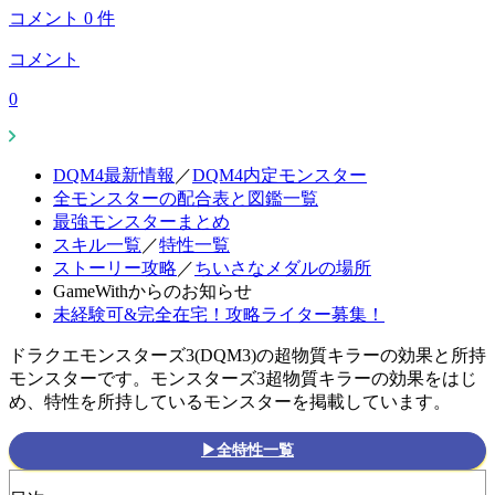
コメント
0
件
コメント
0
DQM4最新情報
／
DQM4内定モンスター
全モンスターの配合表と図鑑一覧
最強モンスターまとめ
スキル一覧
／
特性一覧
ストーリー攻略
／
ちいさなメダルの場所
GameWithからのお知らせ
未経験可&完全在宅！攻略ライター募集！
ドラクエモンスターズ3(DQM3)の超物質キラーの効果と所持
モンスターです。モンスターズ3超物質キラーの効果をはじ
め、特性を所持しているモンスターを掲載しています。
▶全特性一覧