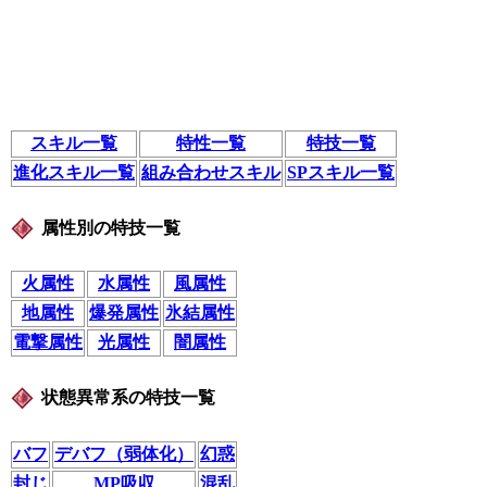
スキル一覧
特性一覧
特技一覧
進化スキル一覧
組み合わせスキル
SPスキル一覧
属性別の特技一覧
火属性
水属性
風属性
地属性
爆発属性
氷結属性
電撃属性
光属性
闇属性
状態異常系の特技一覧
バフ
デバフ（弱体化）
幻惑
封じ
MP吸収
混乱