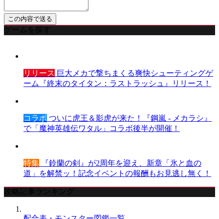
ゲームを探す
リリース
巨大メカで撃ちまくる爽快シューティングゲ
ーム『終末のタイタン：ラストラッシュ』リリース！
コラボ
ついに虎王＆影虎が来た！『鋼嵐 - メカラシ』
で「魔神英雄伝ワタル」コラボ後半が開催！
特集
『鈴蘭の剣』が2周年を迎え、新章「氷と血の
道」を解禁ッ！記念イベントの報酬もお見逃し無く！
攻略記事ランキング
配合表・モンスター図鑑一覧