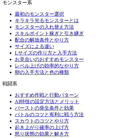
モンスター系
最初のモンスター選択
キラキラ光るモンスターとは
モンスターの入れ替え方法
スキルポイント稼ぎと引き継ぎ
配合の解放条件とやり方
サイズによる違い
Lサイズの作り方と入手方法
お見合いのおすすめモンスター
レベル上げの効率的なやり方
卵の入手方法と色の種類
戦闘系
おすすめ作戦と行動パターン
AI特技の設定方法とメリット
バーストの発生条件と効果
バトルのコツと有利に戦う方法
スカウトのコツとやり方
起き上がり確率の上げ方
怒り状態の効果と解き方