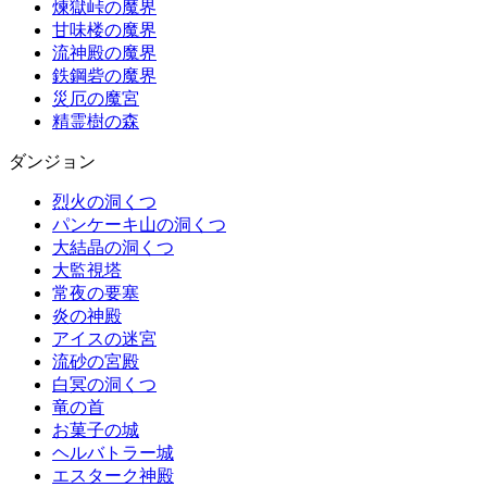
煉獄峠の魔界
甘味楼の魔界
流神殿の魔界
鉄鋼砦の魔界
災厄の魔宮
精霊樹の森
ダンジョン
烈火の洞くつ
パンケーキ山の洞くつ
大結晶の洞くつ
大監視塔
常夜の要塞
炎の神殿
アイスの迷宮
流砂の宮殿
白冥の洞くつ
竜の首
お菓子の城
ヘルバトラー城
エスターク神殿