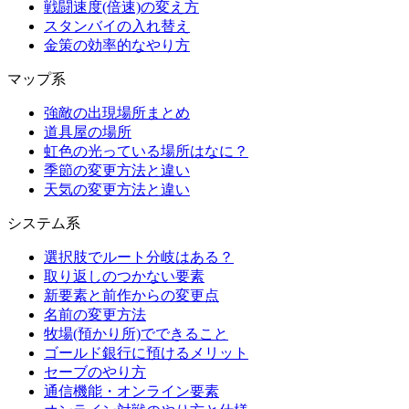
戦闘速度(倍速)の変え方
スタンバイの入れ替え
金策の効率的なやり方
マップ系
強敵の出現場所まとめ
道具屋の場所
虹色の光っている場所はなに？
季節の変更方法と違い
天気の変更方法と違い
システム系
選択肢でルート分岐はある？
取り返しのつかない要素
新要素と前作からの変更点
名前の変更方法
牧場(預かり所)でできること
ゴールド銀行に預けるメリット
セーブのやり方
通信機能・オンライン要素