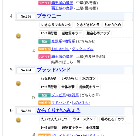
覇王城の魔界
- 中級(夏/毒雨)
スカウト
覇王城の魔界
- 上級(夏/毒雨)
ブラウニー
No.236
いきなりマホカンタ
ときどきピオラ
ちからため
1〜3回行動
超物質キラー
超会心率アップ
L
魔獣系
×
物質系
(どちらかE)
配合
おおきづち
×
ダックスビル
特殊配合
E
覇王城の魔界
- 上級(春夏秋冬/晴)
スカウト
結界のほこら…等
ブラッドハンド
No.464
わるあがき
いやがらせ
水のコツ
L
1〜2回行動
全体攻撃
超物質キラー
ゾンビ系
×
物質系
(どちらかD)
配合
D
マドハンド
×
しのどれい
特殊配合
からくりだいみょう
No.336
たいでんたいしつ
ラストスタンド
秘めたるチカラ
L
1〜3回行動
超物質キラー
全体攻撃
B
グレイトボンバー
×
たけやりへい
特殊配合