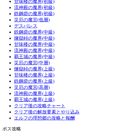
甘味楼の魔界(初級)
流神殿の魔界(初級)
鉄鋼砦の魔界(初級)
災厄の魔宮(低層)
デスパレス
鉄鋼砦の魔界(中級)
煉獄峠の魔界(中級)
甘味楼の魔界(中級)
流神殿の魔界(中級)
覇王城の魔界(中級)
災厄の魔宮(中層)
煉獄峠の魔界(上級)
甘味楼の魔界(上級)
鉄鋼砦の魔界(上級)
災厄の魔宮(高層)
流神殿の魔界(上級)
覇王城の魔界(上級)
クリア後の攻略チャート
クリア後の解放要素とやり込み
エルフの理想郷の攻略と報酬
ボス攻略