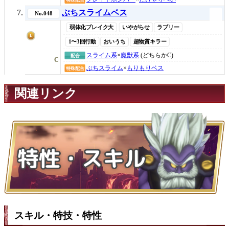
ぶちスライムベス
No.048
弱体化ブレイク大
いやがらせ
ラブリー
L
1〜3回行動
おいうち
超物質キラー
スライム系
×
魔獣系
(どちらかC)
配合
C
ぶちスライム
×
もりもりベス
特殊配合
関連リンク
スキル・特技・特性