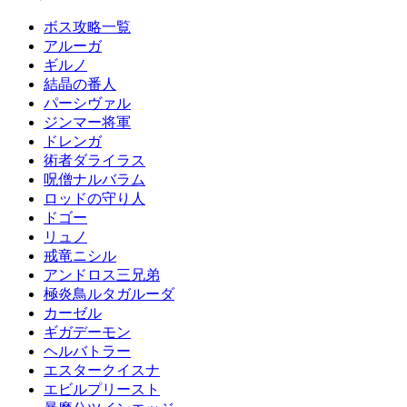
ボス攻略一覧
アルーガ
ギルノ
結晶の番人
パーシヴァル
ジンマー将軍
ドレンガ
術者ダライラス
呪僧ナルバラム
ロッドの守り人
ドゴー
リュノ
戒竜ニシル
アンドロス三兄弟
極炎鳥ルタガルーダ
カーゼル
ギガデーモン
ヘルバトラー
エスタークイスナ
エビルプリースト