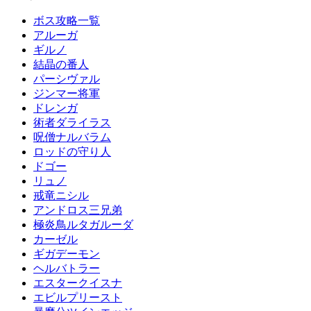
ボス攻略一覧
アルーガ
ギルノ
結晶の番人
パーシヴァル
ジンマー将軍
ドレンガ
術者ダライラス
呪僧ナルバラム
ロッドの守り人
ドゴー
リュノ
戒竜ニシル
アンドロス三兄弟
極炎鳥ルタガルーダ
カーゼル
ギガデーモン
ヘルバトラー
エスタークイスナ
エビルプリースト