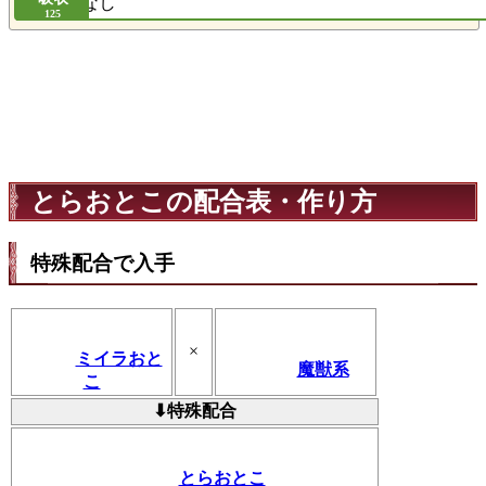
なし
125
とらおとこの配合表・作り方
特殊配合で入手
×
ミイラおと
魔獣系
こ
⬇特殊配合
とらおとこ