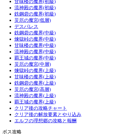
甘味楼の魔界(初級)
流神殿の魔界(初級)
鉄鋼砦の魔界(初級)
災厄の魔宮(低層)
デスパレス
鉄鋼砦の魔界(中級)
煉獄峠の魔界(中級)
甘味楼の魔界(中級)
流神殿の魔界(中級)
覇王城の魔界(中級)
災厄の魔宮(中層)
煉獄峠の魔界(上級)
甘味楼の魔界(上級)
鉄鋼砦の魔界(上級)
災厄の魔宮(高層)
流神殿の魔界(上級)
覇王城の魔界(上級)
クリア後の攻略チャート
クリア後の解放要素とやり込み
エルフの理想郷の攻略と報酬
ボス攻略