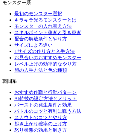
モンスター系
最初のモンスター選択
キラキラ光るモンスターとは
モンスターの入れ替え方法
スキルポイント稼ぎと引き継ぎ
配合の解放条件とやり方
サイズによる違い
Lサイズの作り方と入手方法
お見合いのおすすめモンスター
レベル上げの効率的なやり方
卵の入手方法と色の種類
戦闘系
おすすめ作戦と行動パターン
AI特技の設定方法とメリット
バーストの発生条件と効果
バトルのコツと有利に戦う方法
スカウトのコツとやり方
起き上がり確率の上げ方
怒り状態の効果と解き方