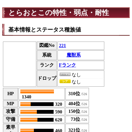
とらおとこの特性・弱点・耐性
基本情報とステータス種族値
図鑑No
221
魔獣系
系統
ランク
Fランク
なし
ノーマル
ドロップ
なし
レア
HP
310位
1340
MP
404位
320
攻撃
150位
590
守備
73位
620
素早
321位
460