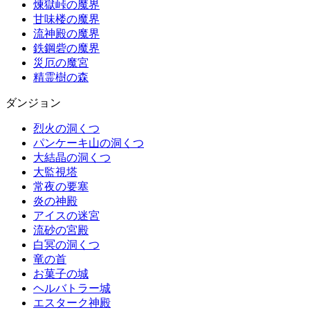
煉獄峠の魔界
甘味楼の魔界
流神殿の魔界
鉄鋼砦の魔界
災厄の魔宮
精霊樹の森
ダンジョン
烈火の洞くつ
パンケーキ山の洞くつ
大結晶の洞くつ
大監視塔
常夜の要塞
炎の神殿
アイスの迷宮
流砂の宮殿
白冥の洞くつ
竜の首
お菓子の城
ヘルバトラー城
エスターク神殿