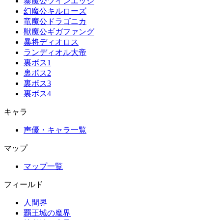
暴魔公ツインエッジ
幻魔公キルローズ
竜魔公ドラゴニカ
獣魔公ギガファング
暴将ディオロス
ランディオル大帝
裏ボス1
裏ボス2
裏ボス3
裏ボス4
キャラ
声優・キャラ一覧
マップ
マップ一覧
フィールド
人間界
覇王城の魔界