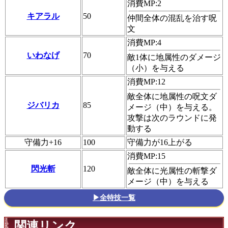
消費MP:2
キアラル
50
仲間全体の混乱を治す呪
文
消費MP:4
いわなげ
70
敵1体に地属性のダメージ
（小）を与える
消費MP:12
敵全体に地属性の呪文ダ
ジバリカ
85
メージ（中）を与える。
攻撃は次のラウンドに発
動する
守備力+16
100
守備力が16上がる
消費MP:15
閃光斬
120
敵全体に光属性の斬撃ダ
メージ（中）を与える
▶全特技一覧
関連リンク