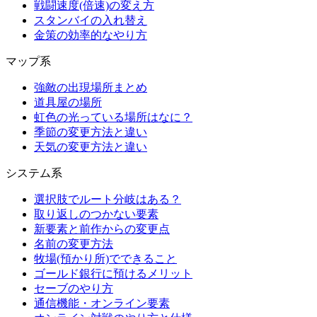
戦闘速度(倍速)の変え方
スタンバイの入れ替え
金策の効率的なやり方
マップ系
強敵の出現場所まとめ
道具屋の場所
虹色の光っている場所はなに？
季節の変更方法と違い
天気の変更方法と違い
システム系
選択肢でルート分岐はある？
取り返しのつかない要素
新要素と前作からの変更点
名前の変更方法
牧場(預かり所)でできること
ゴールド銀行に預けるメリット
セーブのやり方
通信機能・オンライン要素