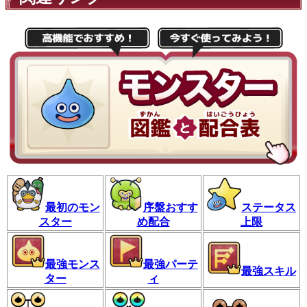
最初のモン
序盤おすす
ステータス
スター
め配合
上限
最強モンス
最強パーテ
最強スキル
ター
ィ