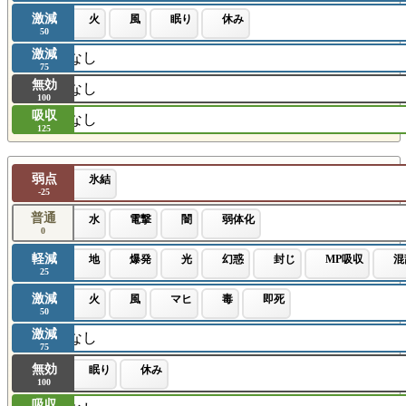
激減
火
風
眠り
休み
50
激減
なし
75
無効
なし
100
吸収
なし
125
弱点
氷結
-25
普通
水
電撃
闇
弱体化
0
軽減
地
爆発
光
幻惑
封じ
MP吸収
混
25
激減
火
風
マヒ
毒
即死
50
激減
なし
75
無効
眠り
休み
100
吸収