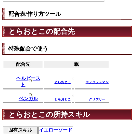
配合表/作り方ツール
とらおとこの配合先
特殊配合で使う
配合先
親
ヘルビース
×
D
とらおとこ
エンタシスマン
ト
D
×
ベンガル
とらおとこ
グリズリー
とらおとこの所持スキル
固有スキル
イエローソード