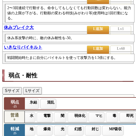
2〜3回連続で行動する。命令してもしなくても行動回数は変わらない。能力
値の上限が下がる。行動順の変わる特技(みがわり等)使用時は1回行動にな
る。
休みブレイク大
L追加
Lv1
休み系攻撃の時に、敵の休み耐性を-50。
いきなりバイキルト
L追加
Lv60
戦闘開始時たまに自分にバイキルトを使って攻撃力を1.5倍にする。
弱点・耐性
Sサイズ
Lサイズ
弱点
氷結
混乱
-25
普通
水
電撃
闇
弱体化
マヒ
毒
即死
0
軽減
地
爆発
光
幻惑
封じ
MP吸収
25