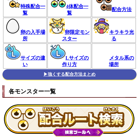
特殊配合一
4体配合一
配合方法
覧
覧
卵の入手場
卵限定モン
キラキラ光
所
スター
る
サイズの違
Lサイズの
メタル系の
い
作り方
場所
▶強くする配合方法まとめ
各モンスター一覧