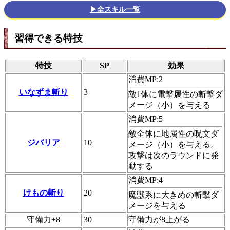
▶全スキル一覧
習得できる特技
特技
SP
効果
消費MP:2
いなずま斬り
3
敵1体に電撃属性の斬撃ダ
メージ（小）を与える
消費MP:5
敵全体に地属性の呪文ダ
ジバリア
10
メージ（小）を与える。
攻撃は次のラウンドに発
動する
消費MP:4
けもの斬り
20
魔獣系に大きめの斬撃ダ
メージを与える
守備力+8
30
守備力が8上がる