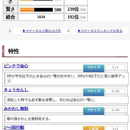
さ
賢さ
239位
500
総合
192位
3830
▶ステータス上限の上げ方
▶ステータスランキングを見る
特性
ピンチで会心
Sサイズ
Lv1
HPが半分以下のとき会心の一撃が出やすい。HPが1/4以下だと更に確率アッ
プ。
きょうせんし
Sサイズ
Lv20
混乱した時でも必ず敵を攻撃し、当たれば会心の一撃に。
みかわし無効
Sサイズ
Lv40
敵の身かわしを無効化する。
2〜3回行動
L追加
Lv1