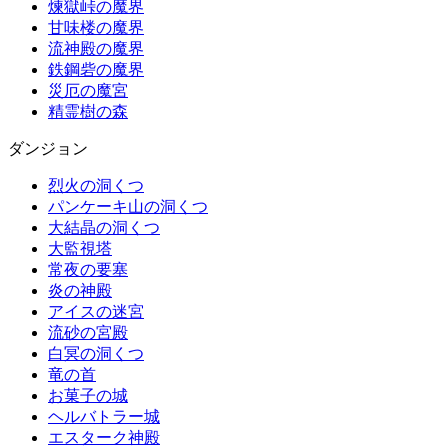
煉獄峠の魔界
甘味楼の魔界
流神殿の魔界
鉄鋼砦の魔界
災厄の魔宮
精霊樹の森
ダンジョン
烈火の洞くつ
パンケーキ山の洞くつ
大結晶の洞くつ
大監視塔
常夜の要塞
炎の神殿
アイスの迷宮
流砂の宮殿
白冥の洞くつ
竜の首
お菓子の城
ヘルバトラー城
エスターク神殿