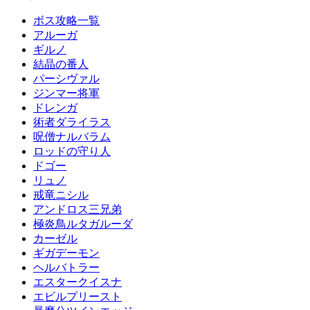
ボス攻略一覧
アルーガ
ギルノ
結晶の番人
パーシヴァル
ジンマー将軍
ドレンガ
術者ダライラス
呪僧ナルバラム
ロッドの守り人
ドゴー
リュノ
戒竜ニシル
アンドロス三兄弟
極炎鳥ルタガルーダ
カーゼル
ギガデーモン
ヘルバトラー
エスタークイスナ
エビルプリースト