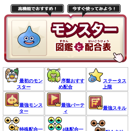
最初のモン
序盤おすす
ステータス
スター
め配合
上限
最強モンス
最強パーテ
最強スキル
ター
ィ
特殊配合一
4体配合一