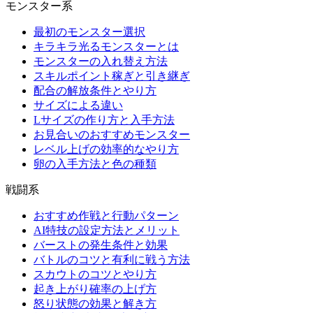
モンスター系
最初のモンスター選択
キラキラ光るモンスターとは
モンスターの入れ替え方法
スキルポイント稼ぎと引き継ぎ
配合の解放条件とやり方
サイズによる違い
Lサイズの作り方と入手方法
お見合いのおすすめモンスター
レベル上げの効率的なやり方
卵の入手方法と色の種類
戦闘系
おすすめ作戦と行動パターン
AI特技の設定方法とメリット
バーストの発生条件と効果
バトルのコツと有利に戦う方法
スカウトのコツとやり方
起き上がり確率の上げ方
怒り状態の効果と解き方