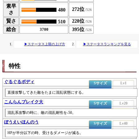
素早
272位
480
さ
賢さ
228位
510
総合
395位
3700
▶ステータス上限の上げ方
▶ステータスランキングを見る
特性
ぐるぐるボディ
Sサイズ
Lv1
直接攻撃してきた敵をたまに混乱状態にする。
こんらんブレイク大
Sサイズ
Lv20
混乱系攻撃の時に、敵の混乱耐性を-50。
ぼうえいほんのう
Sサイズ
Lv40
HPが半分以下の時、受けるダメージが減る。