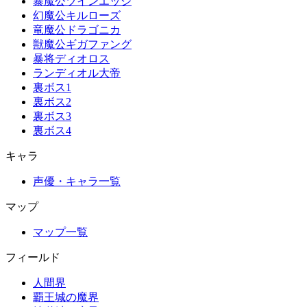
暴魔公ツインエッジ
幻魔公キルローズ
竜魔公ドラゴニカ
獣魔公ギガファング
暴将ディオロス
ランディオル大帝
裏ボス1
裏ボス2
裏ボス3
裏ボス4
キャラ
声優・キャラ一覧
マップ
マップ一覧
フィールド
人間界
覇王城の魔界