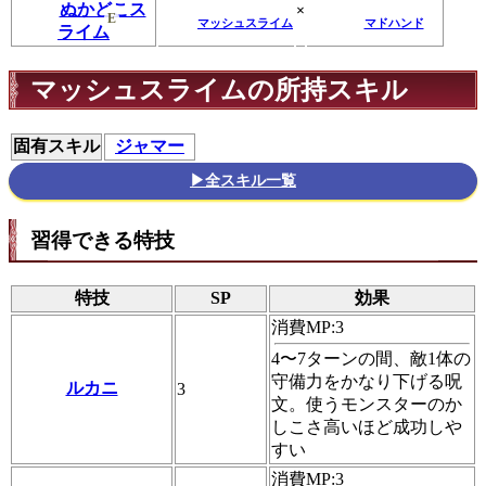
ぬかどこス
×
E
マッシュスライム
マドハンド
ライム
マッシュスライムの所持スキル
固有スキル
ジャマー
▶全スキル一覧
習得できる特技
特技
SP
効果
消費MP:3
4〜7ターンの間、敵1体の
守備力をかなり下げる呪
ルカニ
3
文。使うモンスターのか
しこさ高いほど成功しや
すい
消費MP:3