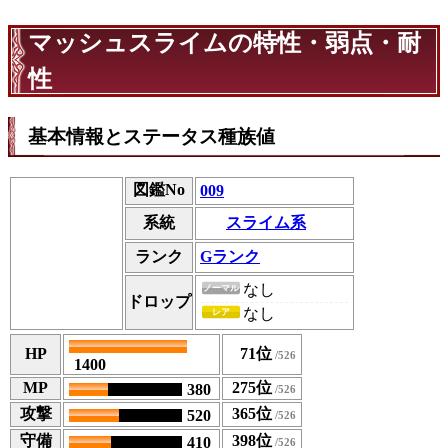
マッシュスライムの特性・弱点・耐
性
基本情報とステータス種族値
図鑑No
009
スライム系
系統
ランク
Gランク
なし
ノーマル
ドロップ
なし
レア
HP
71位
1400
MP
275位
380
攻撃
365位
520
守備
398位
410