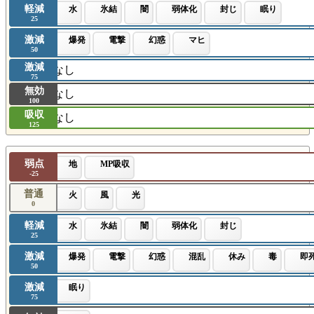
軽減
水
氷結
闇
弱体化
封じ
眠り
25
激減
爆発
電撃
幻惑
マヒ
50
激減
なし
75
無効
なし
100
吸収
なし
125
弱点
地
MP吸収
-25
普通
火
風
光
0
軽減
水
氷結
闇
弱体化
封じ
25
激減
爆発
電撃
幻惑
混乱
休み
毒
即
50
激減
眠り
75