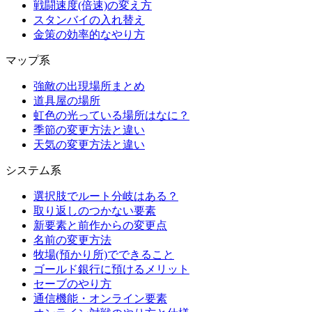
戦闘速度(倍速)の変え方
スタンバイの入れ替え
金策の効率的なやり方
マップ系
強敵の出現場所まとめ
道具屋の場所
虹色の光っている場所はなに？
季節の変更方法と違い
天気の変更方法と違い
システム系
選択肢でルート分岐はある？
取り返しのつかない要素
新要素と前作からの変更点
名前の変更方法
牧場(預かり所)でできること
ゴールド銀行に預けるメリット
セーブのやり方
通信機能・オンライン要素