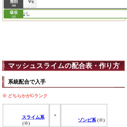
無効
マヒ
100
吸収
なし
125
マッシュスライムの配合表・作り方
系統配合で入手
※ どちらかがGランク
×
スライム系
ゾンビ系
(※)
(※)