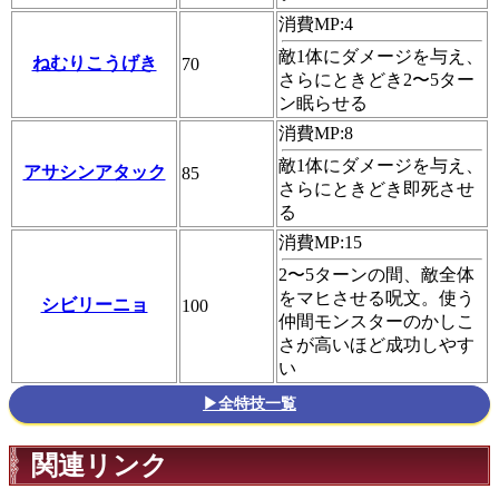
消費MP:4
敵1体にダメージを与え、
ねむりこうげき
70
さらにときどき2〜5ター
ン眠らせる
消費MP:8
敵1体にダメージを与え、
アサシンアタック
85
さらにときどき即死させ
る
消費MP:15
2〜5ターンの間、敵全体
をマヒさせる呪文。使う
シビリーニョ
100
仲間モンスターのかしこ
さが高いほど成功しやす
い
▶全特技一覧
関連リンク