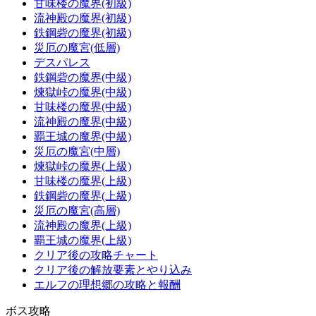
甘味楼の魔界(初級)
流神殿の魔界(初級)
鉄鋼砦の魔界(初級)
災厄の魔宮(低層)
デスパレス
鉄鋼砦の魔界(中級)
煉獄峠の魔界(中級)
甘味楼の魔界(中級)
流神殿の魔界(中級)
覇王城の魔界(中級)
災厄の魔宮(中層)
煉獄峠の魔界(上級)
甘味楼の魔界(上級)
鉄鋼砦の魔界(上級)
災厄の魔宮(高層)
流神殿の魔界(上級)
覇王城の魔界(上級)
クリア後の攻略チャート
クリア後の解放要素とやり込み
エルフの理想郷の攻略と報酬
ボス攻略