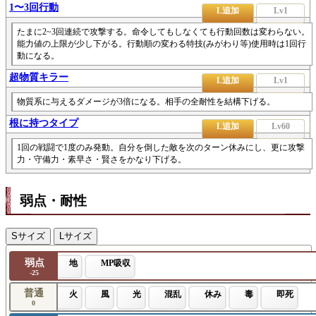
1〜3回行動
L追加
Lv1
たまに2~3回連続で攻撃する。命令してもしなくても行動回数は変わらない。
能力値の上限が少し下がる。行動順の変わる特技(みがわり等)使用時は1回行
動になる。
超物質キラー
L追加
Lv1
物質系に与えるダメージが3倍になる。相手の全耐性を結構下げる。
根に持つタイプ
L追加
Lv60
1回の戦闘で1度のみ発動。自分を倒した敵を次のターン休みにし、更に攻撃
力・守備力・素早さ・賢さをかなり下げる。
弱点・耐性
Sサイズ
Lサイズ
弱点
地
MP吸収
-25
普通
火
風
光
混乱
休み
毒
即死
0