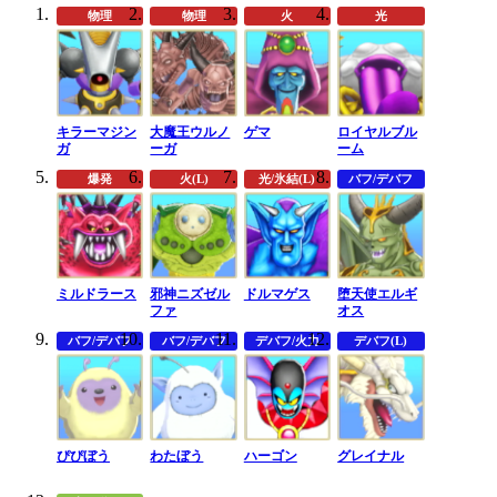
物理
物理
火
光
キラーマジン
大魔王ウルノ
ゲマ
ロイヤルブル
ガ
ーガ
ーム
爆発
火(L)
光/氷結(L)
バフ/デバフ
ミルドラース
邪神ニズゼル
ドルマゲス
堕天使エルギ
ファ
オス
バフ/デバフ
バフ/デバフ
デバフ/火力
デバフ(L)
ぴぴぼう
わたぼう
ハーゴン
グレイナル