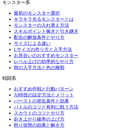
モンスター系
最初のモンスター選択
キラキラ光るモンスターとは
モンスターの入れ替え方法
スキルポイント稼ぎと引き継ぎ
配合の解放条件とやり方
サイズによる違い
Lサイズの作り方と入手方法
お見合いのおすすめモンスター
レベル上げの効率的なやり方
卵の入手方法と色の種類
戦闘系
おすすめ作戦と行動パターン
AI特技の設定方法とメリット
バーストの発生条件と効果
バトルのコツと有利に戦う方法
スカウトのコツとやり方
起き上がり確率の上げ方
怒り状態の効果と解き方