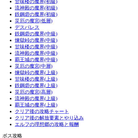
甘味楼の魔界(初級)
流神殿の魔界(初級)
鉄鋼砦の魔界(初級)
災厄の魔宮(低層)
デスパレス
鉄鋼砦の魔界(中級)
煉獄峠の魔界(中級)
甘味楼の魔界(中級)
流神殿の魔界(中級)
覇王城の魔界(中級)
災厄の魔宮(中層)
煉獄峠の魔界(上級)
甘味楼の魔界(上級)
鉄鋼砦の魔界(上級)
災厄の魔宮(高層)
流神殿の魔界(上級)
覇王城の魔界(上級)
クリア後の攻略チャート
クリア後の解放要素とやり込み
エルフの理想郷の攻略と報酬
ボス攻略