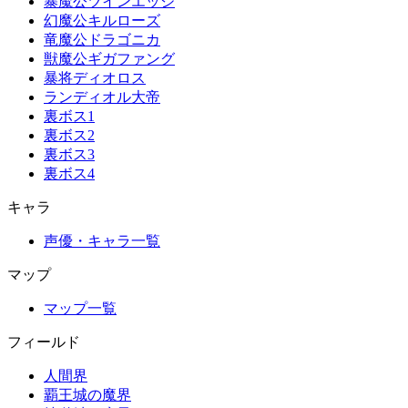
暴魔公ツインエッジ
幻魔公キルローズ
竜魔公ドラゴニカ
獣魔公ギガファング
暴将ディオロス
ランディオル大帝
裏ボス1
裏ボス2
裏ボス3
裏ボス4
キャラ
声優・キャラ一覧
マップ
マップ一覧
フィールド
人間界
覇王城の魔界