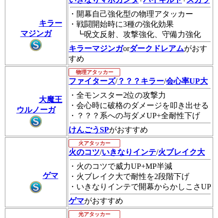
・開幕自己強化型の物理アタッカー
キラー
・戦闘開始時に3種の強化効果
マジンガ
┗呪文反射、攻撃強化、守備力強化
キラーマジンガ
or
ダークドレアム
がおす
すめ
物理アタッカー
ファイターズ
/
？？？キラー
/
会心率UP大
・全モンスター2位の攻撃力
大魔王
・会心時に破格のダメージを叩き出せる
ウルノーガ
・？？？系への与ダメUP+全耐性下げ
けんごうSP
がおすすめ
火アタッカー
火のコツ
/
いきなりインテ
/
火ブレイク大
・火のコツで威力UP+MP半減
ゲマ
・火ブレイク大で耐性を2段階下げ
・いきなりインテで開幕からかしこさUP
ゲマ
がおすすめ
光アタッカー