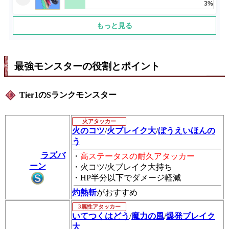
最強モンスターの役割とポイント
Tier1のSランクモンスター
火アタッカー
火のコツ
/
火ブレイク大
/
ぼうえいほんの
う
ラズバ
・
高ステータスの耐久アタッカー
ーン
・火コツ/火ブレイク大持ち
・HP半分以下でダメージ軽減
灼熱斬
がおすすめ
3属性アタッカー
いてつくはどう
/
魔力の風
/
爆発ブレイク
大