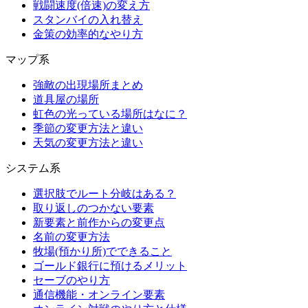
戦闘速度(倍速)の変え方
スタンバイの入れ替え
金策の効率的なやり方
マップ系
強敵の出現場所まとめ
道具屋の場所
虹色の光っている場所はなに？
季節の変更方法と違い
天気の変更方法と違い
システム系
選択肢でルート分岐はある？
取り返しのつかない要素
新要素と前作からの変更点
名前の変更方法
牧場(預かり所)でできること
ゴールド銀行に預けるメリット
セーブのやり方
通信機能・オンライン要素