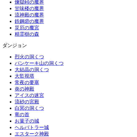
煉獄峠の魔界
甘味楼の魔界
流神殿の魔界
鉄鋼砦の魔界
災厄の魔宮
精霊樹の森
ダンジョン
烈火の洞くつ
パンケーキ山の洞くつ
大結晶の洞くつ
大監視塔
常夜の要塞
炎の神殿
アイスの迷宮
流砂の宮殿
白冥の洞くつ
竜の首
お菓子の城
ヘルバトラー城
エスターク神殿