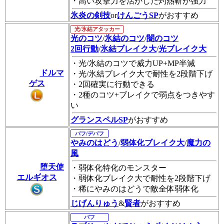
・高い攻撃力を活かした灼熱斬が強力
氷炎の剣技
or
けんごうSP
がおすすめ
光/氷結アタッカー
光のコツ
/
氷結のコツ
/
闇のコツ
2回行動
/
氷結ブレイク大
/
光ブレイク大
・光/氷結のコツで威力UP+MP半減
ドルマ
・光/氷結ブレイク大で耐性を2段階下げ
ゲス
・2回確実に行動できる
・2種のコツ+ブレイクで弱点をつきやす
い
グランスペルSP
がおすすめ
バフ/デバフ
やみのはどう
/
弱体化ブレイク大
/
魔力の
風
堕天使
・弱体化特化のモンスター
エルギオス
・弱体化ブレイク大で耐性を2段階下げ
・稀にやみのはどうで敵全体弱体化
じげんりゅう
&
賢者
がおすすめ
バフ