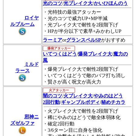
光のコツ
/
光ブレイク大
/
かいひほんのう
・光特技の最強アタッカー
ロイヤ
・光のコツで威力UP+MP半減
ルブルーム
・光ブレイク大で耐性を2段階下げ
・HPが半分以下で素早+みかわしUP
ラーミア
or
グランスペルSP
がおすすめ
爆発アタッカー
いてつくはどう
/
爆発ブレイク大
/
魔力の
風
ミルド
・爆発ブレイク大で耐性2段階下げ
ラース
・いてつくはどうで敵のバフ打ち消し
・賢さが高く呪文が高火力
火アタッカー
闇のコツ
/
火ブレイク大
/
やみのはどう
2回行動
/
ギャンブルボディ
/
秘めチカラ
・火ブレイク大で耐性を2段階下げ
邪神ニ
・稀にやみのはどうで敵全体弱体化
ズゼルファ
・確定2回行動
・3/6ターン目に自身を強化