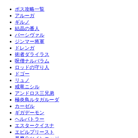
ボス攻略一覧
アルーガ
ギルノ
結晶の番人
パーシヴァル
ジンマー将軍
ドレンガ
術者ダライラス
呪僧ナルバラム
ロッドの守り人
ドゴー
リュノ
戒竜ニシル
アンドロス三兄弟
極炎鳥ルタガルーダ
カーゼル
ギガデーモン
ヘルバトラー
エスタークイスナ
エビルプリースト