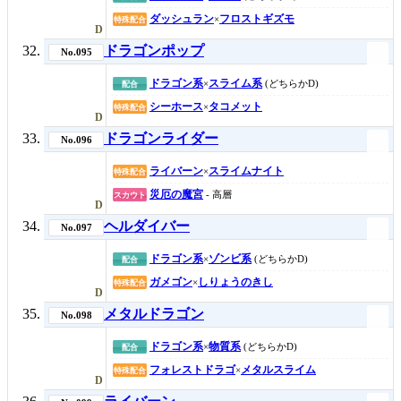
ダッシュラン
フロストギズモ
×
特殊配合
D
ドラゴンポップ
No.095
ドラゴン系
スライム系
×
(どちらかD)
配合
シーホース
タコメット
×
特殊配合
D
ドラゴンライダー
No.096
ライバーン
スライムナイト
×
特殊配合
災厄の魔宮
- 高層
スカウト
D
ヘルダイバー
No.097
ドラゴン系
ゾンビ系
×
(どちらかD)
配合
ガメゴン
しりょうのきし
×
特殊配合
D
メタルドラゴン
No.098
ドラゴン系
物質系
×
(どちらかD)
配合
フォレストドラゴ
メタルスライム
×
特殊配合
D