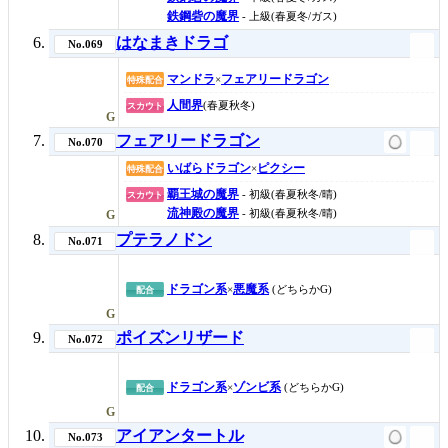
鉄鋼砦の魔界
- 上級(春夏冬/ガス)
はなまきドラゴ
No.069
マンドラ
フェアリードラゴン
×
特殊配合
人間界
(春夏秋冬)
スカウト
G
フェアリードラゴン
No.070
いばらドラゴン
ピクシー
×
特殊配合
覇王城の魔界
- 初級(春夏秋冬/晴)
スカウト
流神殿の魔界
- 初級(春夏秋冬/晴)
G
プテラノドン
No.071
ドラゴン系
悪魔系
×
(どちらかG)
配合
G
ポイズンリザード
No.072
ドラゴン系
ゾンビ系
×
(どちらかG)
配合
G
アイアンタートル
No.073