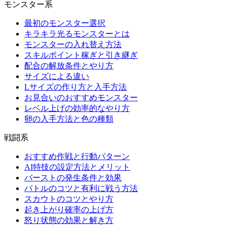
モンスター系
最初のモンスター選択
キラキラ光るモンスターとは
モンスターの入れ替え方法
スキルポイント稼ぎと引き継ぎ
配合の解放条件とやり方
サイズによる違い
Lサイズの作り方と入手方法
お見合いのおすすめモンスター
レベル上げの効率的なやり方
卵の入手方法と色の種類
戦闘系
おすすめ作戦と行動パターン
AI特技の設定方法とメリット
バーストの発生条件と効果
バトルのコツと有利に戦う方法
スカウトのコツとやり方
起き上がり確率の上げ方
怒り状態の効果と解き方