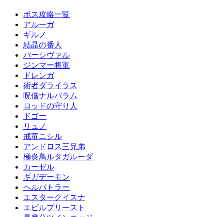
ボス攻略一覧
アルーガ
ギルノ
結晶の番人
パーシヴァル
ジンマー将軍
ドレンガ
術者ダライラス
呪僧ナルバラム
ロッドの守り人
ドゴー
リュノ
戒竜ニシル
アンドロス三兄弟
極炎鳥ルタガルーダ
カーゼル
ギガデーモン
ヘルバトラー
エスタークイスナ
エビルプリースト