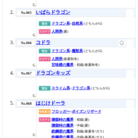
G
いばらドラゴン
No.065
ドラゴン系
自然系
×
(どちらかG)
配合
人間界
(夏)
スカウト
G
コドラ
No.066
ドラゴン系
魔獣系
×
(どちらかG)
配合
人間界
(春夏秋冬)
スカウト
甘味楼の魔界
- 初級(春夏秋冬)
G
ドラゴンキッズ
No.067
スライム系
ドラゴン系
×
(どちらかG)
配合
G
はじけドーラ
No.068
フロッガー
ポイズンリザード
×
特殊配合
煉獄峠の魔界
- 初級(夏)
スカウト
煉獄峠の魔界
- 中級(夏)
鉄鋼砦の魔界
- 初級(春夏冬/ガス)
G
鉄鋼砦の魔界
- 中級(春夏冬/ガス)