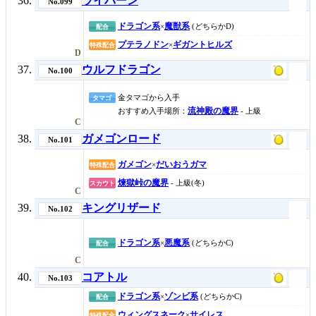
ライバーン
No.099
ドラゴン系
魔獣系
×
(どちらかD)
配合
プテラノドン
ギガントヒルズ
×
特殊配合
D
ウルフドラゴン
No.100
金タマゴから入手
タマゴ
流神殿の魔界
おすすめ入手場所：
- 上級
C
ガメゴンロード
No.101
ガメゴン
だいおうガマ
×
特殊配合
煉獄峠の魔界
- 上級(冬)
スカウト
C
キングリザード
No.102
ドラゴン系
悪魔系
×
(どちらかC)
配合
C
コアトル
No.103
ドラゴン系
ゾンビ系
×
(どちらかC)
配合
ウィングスネーク
サイレス
×
特殊配合