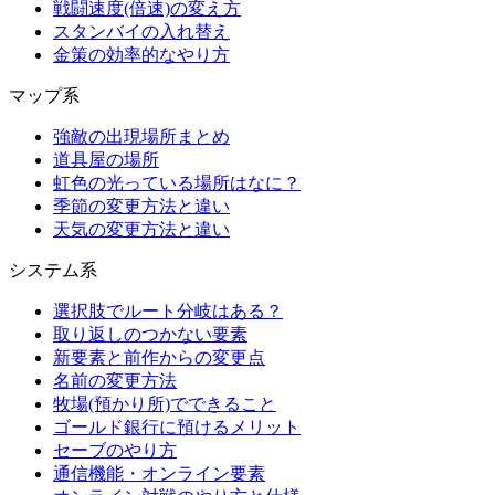
戦闘速度(倍速)の変え方
スタンバイの入れ替え
金策の効率的なやり方
マップ系
強敵の出現場所まとめ
道具屋の場所
虹色の光っている場所はなに？
季節の変更方法と違い
天気の変更方法と違い
システム系
選択肢でルート分岐はある？
取り返しのつかない要素
新要素と前作からの変更点
名前の変更方法
牧場(預かり所)でできること
ゴールド銀行に預けるメリット
セーブのやり方
通信機能・オンライン要素