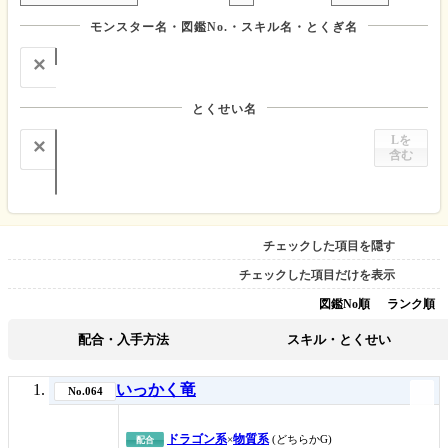
モンスター名・図鑑No.・スキル名・とくぎ名
✕
とくせい名
Lを
✕
含む
チェックした項目を隠す
チェックした項目だけを表示
図鑑No順
ランク順
配合・入手方法
スキル・とくせい
いっかく竜
No.064
ドラゴン系
物質系
×
(どちらかG)
配合