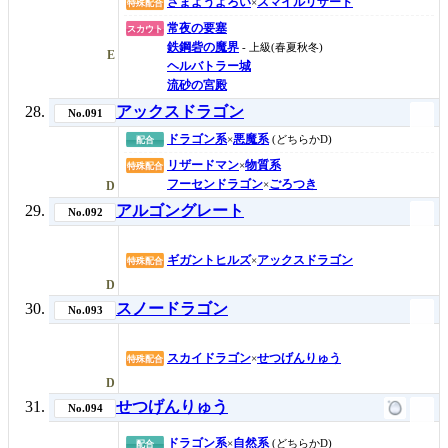
さまようよろい
スマイルリザード
×
特殊配合
常夜の要塞
スカウト
鉄鋼砦の魔界
- 上級(春夏秋冬)
E
ヘルバトラー城
流砂の宮殿
アックスドラゴン
No.091
ドラゴン系
悪魔系
×
(どちらかD)
配合
リザードマン
物質系
×
特殊配合
フーセンドラゴン
ごろつき
×
D
アルゴングレート
No.092
ギガントヒルズ
アックスドラゴン
×
特殊配合
D
スノードラゴン
No.093
スカイドラゴン
せつげんりゅう
×
特殊配合
D
せつげんりゅう
No.094
ドラゴン系
自然系
×
(どちらかD)
配合