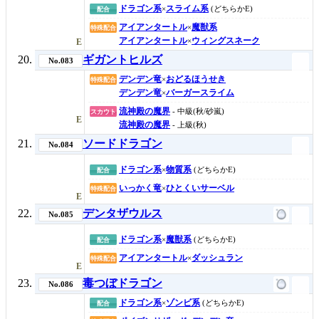
ドラゴン系
スライム系
×
(どちらかE)
配合
アイアンタートル
魔獣系
×
特殊配合
アイアンタートル
ウィングスネーク
×
E
ギガントヒルズ
No.083
デンデン竜
おどるほうせき
×
特殊配合
デンデン竜
バーガースライム
×
流神殿の魔界
- 中級(秋/砂嵐)
スカウト
E
流神殿の魔界
- 上級(秋)
ソードドラゴン
No.084
ドラゴン系
物質系
×
(どちらかE)
配合
いっかく竜
ひとくいサーベル
×
特殊配合
E
デンタザウルス
No.085
ドラゴン系
魔獣系
×
(どちらかE)
配合
アイアンタートル
ダッシュラン
×
特殊配合
E
毒つぼドラゴン
No.086
ドラゴン系
ゾンビ系
×
(どちらかE)
配合