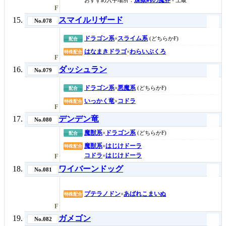
F
スマイルリザード
No.078
ドラゴン系
スライム系
×
(どちらかF)
配合
はなまきドラゴ
わらいぶくろ
×
特殊配合
F
ダッシュラン
No.079
ドラゴン系
悪魔系
×
(どちらかF)
配合
いっかく竜
コドラ
×
特殊配合
F
デンデン竜
No.080
魔獣系
ドラゴン系
×
(どちらかF)
配合
魔獣系
はじけドーラ
×
特殊配合
コドラ
はじけドーラ
×
F
ワイバーンドッグ
No.081
プテラノドン
あばれこまいぬ
×
特殊配合
F
ガメゴン
No.082