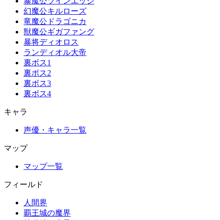
暴魔公ツインエッジ
幻魔公キルローズ
竜魔公ドラゴニカ
獣魔公ギガファング
暴将ディオロス
ランディオル大帝
裏ボス1
裏ボス2
裏ボス3
裏ボス4
キャラ
声優・キャラ一覧
マップ
マップ一覧
フィールド
人間界
覇王城の魔界