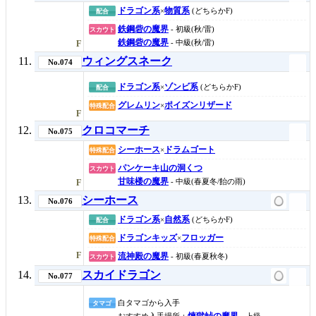
ドラゴン系
物質系
×
(どちらかF)
配合
鉄鋼砦の魔界
- 初級(秋/雷)
スカウト
鉄鋼砦の魔界
- 中級(秋/雷)
F
ウィングスネーク
No.074
ドラゴン系
ゾンビ系
×
(どちらかF)
配合
グレムリン
ポイズンリザード
×
特殊配合
F
クロコマーチ
No.075
シーホース
ドラムゴート
×
特殊配合
パンケーキ山の洞くつ
スカウト
甘味楼の魔界
- 中級(春夏冬/飴の雨)
F
シーホース
No.076
ドラゴン系
自然系
×
(どちらかF)
配合
ドラゴンキッズ
フロッガー
×
特殊配合
F
流神殿の魔界
- 初級(春夏秋冬)
スカウト
スカイドラゴン
No.077
白タマゴから入手
タマゴ
煉獄峠の魔界
おすすめ入手場所：
- 上級