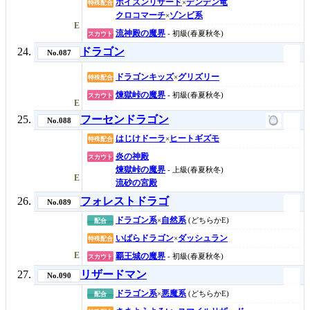
ポイズンリザード
デンデン竜
×
特殊配合
クロコマーチ
ゾンビ系
×
E
流神殿の魔界
- 初級(春夏秋冬)
スカウト
ドラゴン
No.087
ドラゴンキッズ
グリズリー
×
特殊配合
煉獄峠の魔界
- 初級(春夏秋冬)
スカウト
E
フーセンドラゴン
No.088
はじけドーラ
ヒートギズモ
×
特殊配合
炎の神殿
スカウト
煉獄峠の魔界
- 上級(春夏秋冬)
E
流砂の宮殿
フォレストドラゴ
No.089
ドラゴン系
自然系
×
(どちらかE)
配合
いばらドラゴン
ダッシュラン
×
特殊配合
E
覇王城の魔界
- 初級(春夏秋冬)
スカウト
リザードマン
No.090
ドラゴン系
悪魔系
×
(どちらかE)
配合