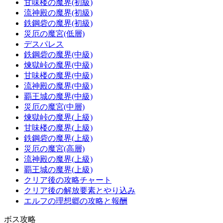
甘味楼の魔界(初級)
流神殿の魔界(初級)
鉄鋼砦の魔界(初級)
災厄の魔宮(低層)
デスパレス
鉄鋼砦の魔界(中級)
煉獄峠の魔界(中級)
甘味楼の魔界(中級)
流神殿の魔界(中級)
覇王城の魔界(中級)
災厄の魔宮(中層)
煉獄峠の魔界(上級)
甘味楼の魔界(上級)
鉄鋼砦の魔界(上級)
災厄の魔宮(高層)
流神殿の魔界(上級)
覇王城の魔界(上級)
クリア後の攻略チャート
クリア後の解放要素とやり込み
エルフの理想郷の攻略と報酬
ボス攻略