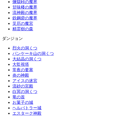
煉獄峠の魔界
甘味楼の魔界
流神殿の魔界
鉄鋼砦の魔界
災厄の魔宮
精霊樹の森
ダンジョン
烈火の洞くつ
パンケーキ山の洞くつ
大結晶の洞くつ
大監視塔
常夜の要塞
炎の神殿
アイスの迷宮
流砂の宮殿
白冥の洞くつ
竜の首
お菓子の城
ヘルバトラー城
エスターク神殿