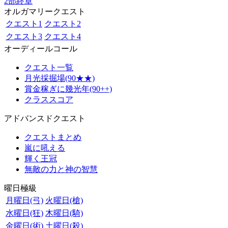
2部終章
オルガマリークエスト
クエスト1
クエスト2
クエスト3
クエスト4
オーディールコール
クエスト一覧
月光採掘場(90★★)
賞金稼ぎに幾光年(90++)
クラススコア
アドバンスドクエスト
クエストまとめ
嵐に吼える
輝く王冠
無敵の力と神の智慧
曜日極級
月曜日(弓)
火曜日(槍)
水曜日(狂)
木曜日(騎)
金曜日(術)
土曜日(殺)