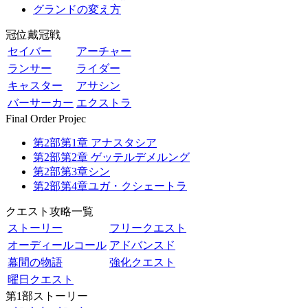
グランドの変え方
冠位戴冠戦
セイバー
アーチャー
ランサー
ライダー
キャスター
アサシン
バーサーカー
エクストラ
Final Order Projec
第2部第1章 アナスタシア
第2部第2章 ゲッテルデメルング
第2部第3章シン
第2部第4章ユガ・クシェートラ
クエスト攻略一覧
ストーリー
フリークエスト
オーディールコール
アドバンスド
幕間の物語
強化クエスト
曜日クエスト
第1部ストーリー