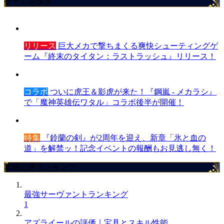
ゲームを探す
リリース
巨大メカで撃ちまくる爽快シューティングゲ
ーム『終末のタイタン：ラストラッシュ』リリース！
コラボ
ついに虎王＆影虎が来た！『鋼嵐 - メカラシ』
で「魔神英雄伝ワタル」コラボ後半が開催！
特集
『鈴蘭の剣』が2周年を迎え、新章「氷と血の
道」を解禁ッ！記念イベントの報酬もお見逃し無く！
攻略記事ランキング
最強サーヴァントランキング
1
アズライールの評価｜宝具とスキル性能