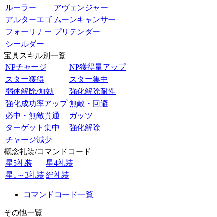
ルーラー
アヴェンジャー
アルターエゴ
ムーンキャンサー
フォーリナー
プリテンダー
シールダー
宝具スキル別一覧
NPチャージ
NP獲得量アップ
スター獲得
スター集中
弱体解除/無効
強化解除耐性
強化成功率アップ
無敵・回避
必中・無敵貫通
ガッツ
ターゲット集中
強化解除
チャージ減少
概念礼装/コマンドコード
星5礼装
星4礼装
星1～3礼装
絆礼装
コマンドコード一覧
その他一覧