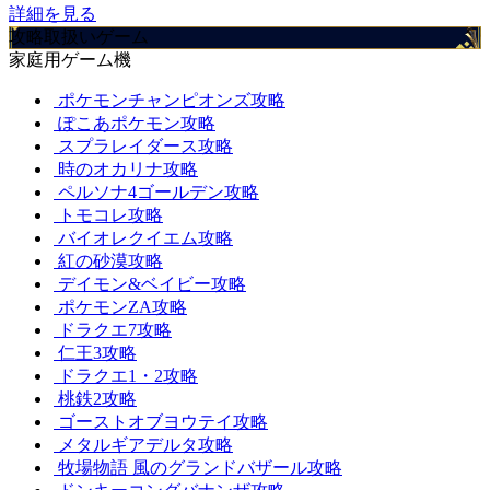
詳細を見る
攻略取扱いゲーム
家庭用ゲーム機
ポケモンチャンピオンズ攻略
ぽこあポケモン攻略
スプラレイダース攻略
時のオカリナ攻略
ペルソナ4ゴールデン攻略
トモコレ攻略
バイオレクイエム攻略
紅の砂漠攻略
デイモン&ベイビー攻略
ポケモンZA攻略
ドラクエ7攻略
仁王3攻略
ドラクエ1・2攻略
桃鉄2攻略
ゴーストオブヨウテイ攻略
メタルギアデルタ攻略
牧場物語 風のグランドバザール攻略