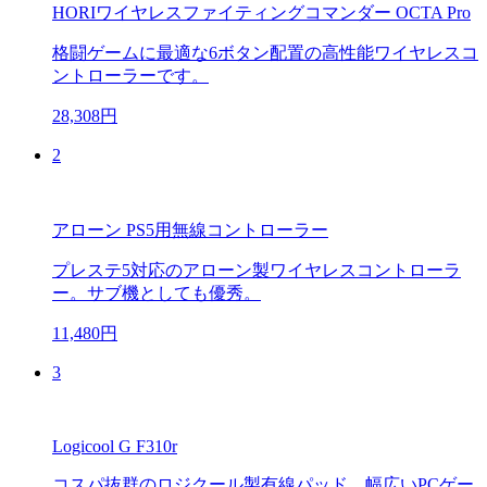
HORIワイヤレスファイティングコマンダー OCTA Pro
格闘ゲームに最適な6ボタン配置の高性能ワイヤレスコ
ントローラーです。
28,308円
2
アローン PS5用無線コントローラー
プレステ5対応のアローン製ワイヤレスコントローラ
ー。サブ機としても優秀。
11,480円
3
Logicool G F310r
コスパ抜群のロジクール製有線パッド。幅広いPCゲー