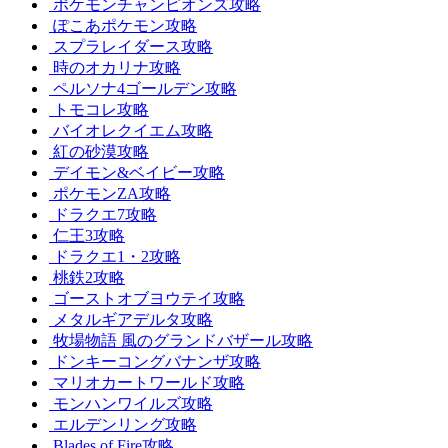
ポケモンチャンピオンズ攻略
ぽこあポケモン攻略
スプラレイダース攻略
時のオカリナ攻略
ペルソナ4ゴールデン攻略
トモコレ攻略
バイオレクイエム攻略
紅の砂漠攻略
デイモン&ベイビー攻略
ポケモンZA攻略
ドラクエ7攻略
仁王3攻略
ドラクエ1・2攻略
桃鉄2攻略
ゴーストオブヨウテイ攻略
メタルギアデルタ攻略
牧場物語 風のグランドバザール攻略
ドンキーコングバナンザ攻略
マリオカートワールド攻略
モンハンワイルズ攻略
エルデンリング攻略
Blades of Fire攻略