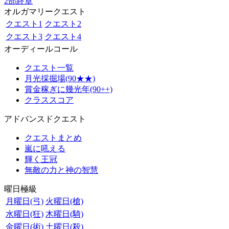
2部終章
オルガマリークエスト
クエスト1
クエスト2
クエスト3
クエスト4
オーディールコール
クエスト一覧
月光採掘場(90★★)
賞金稼ぎに幾光年(90++)
クラススコア
アドバンスドクエスト
クエストまとめ
嵐に吼える
輝く王冠
無敵の力と神の智慧
曜日極級
月曜日(弓)
火曜日(槍)
水曜日(狂)
木曜日(騎)
金曜日(術)
土曜日(殺)