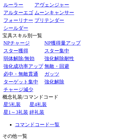
ルーラー
アヴェンジャー
アルターエゴ
ムーンキャンサー
フォーリナー
プリテンダー
シールダー
宝具スキル別一覧
NPチャージ
NP獲得量アップ
スター獲得
スター集中
弱体解除/無効
強化解除耐性
強化成功率アップ
無敵・回避
必中・無敵貫通
ガッツ
ターゲット集中
強化解除
チャージ減少
概念礼装/コマンドコード
星5礼装
星4礼装
星1～3礼装
絆礼装
コマンドコード一覧
その他一覧