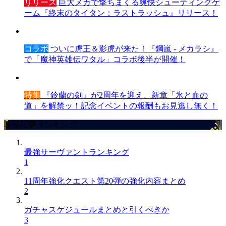
リリース
巨大メカで撃ちまくる爽快シューティングゲ
ーム『終末のタイタン：ラストラッシュ』リリース！
コラボ
ついに虎王＆影虎が来た！『鋼嵐 - メカラシ』
で「魔神英雄伝ワタル」コラボ後半が開催！
特集
『鈴蘭の剣』が2周年を迎え、新章「氷と血の
道」を解禁ッ！記念イベントの報酬もお見逃し無く！
攻略記事ランキング
最強サーヴァントランキング
1
11周年強化クエスト第20弾の強化内容まとめ
2
ガチャスケジュールまとめと引くべきか
3