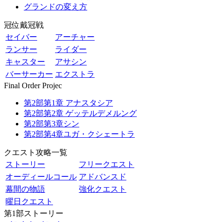
グランドの変え方
冠位戴冠戦
セイバー
アーチャー
ランサー
ライダー
キャスター
アサシン
バーサーカー
エクストラ
Final Order Projec
第2部第1章 アナスタシア
第2部第2章 ゲッテルデメルング
第2部第3章シン
第2部第4章ユガ・クシェートラ
クエスト攻略一覧
ストーリー
フリークエスト
オーディールコール
アドバンスド
幕間の物語
強化クエスト
曜日クエスト
第1部ストーリー