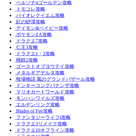
ペルソナ4ゴールデン攻略
トモコレ攻略
バイオレクイエム攻略
紅の砂漠攻略
デイモン&ベイビー攻略
ポケモンZA攻略
ドラクエ7攻略
仁王3攻略
ドラクエ1・2攻略
桃鉄2攻略
ゴーストオブヨウテイ攻略
メタルギアデルタ攻略
牧場物語 風のグランドバザール攻略
ドンキーコングバナンザ攻略
マリオカートワールド攻略
モンハンワイルズ攻略
エルデンリング攻略
Blades of Fire攻略
ファンタジーライフi攻略
ドラクエ3リメイク攻略
ドラクエ10オフライン攻略