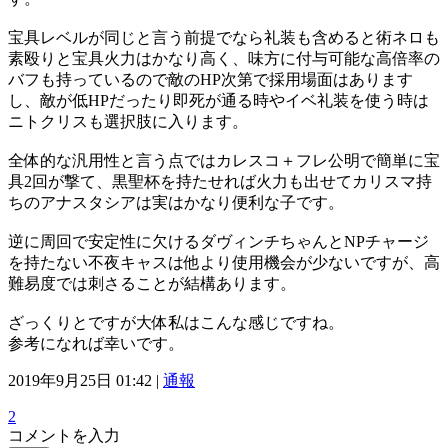
宝具レベルが同じと言う前提でなら礼装も含めると術ネロも
素殴りと宝具火力はかなり高く、味方に付与可能な高倍率の
バフも持っているので敵のHP次第で採用場面はあります
し、敵が低HPだったり即死が通る時やイベ礼装を使う時は
ニトクリスも選択肢に入ります。
全体的な汎用性と言う点ではカレスコ＋フレ公明で簡単に宝
具2回が撃て、黒聖杯を持たせれば火力も出せてカリスマ持
ちのアナスタシアは実はかなり便利な子です。
逆に周回で安定性に欠けるダヴィンチちゃんとNPチャージ
を持たない不夜キャスは他より使用機会が少ないですが、高
難易度では刺さることが結構あります。
ざっくりとですが大体私はこんな感じですね。
参考になれば幸いです。
2019年9月25日 01:42 |
通報
2
コメントを入力