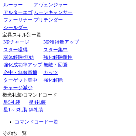
ルーラー
アヴェンジャー
アルターエゴ
ムーンキャンサー
フォーリナー
プリテンダー
シールダー
宝具スキル別一覧
NPチャージ
NP獲得量アップ
スター獲得
スター集中
弱体解除/無効
強化解除耐性
強化成功率アップ
無敵・回避
必中・無敵貫通
ガッツ
ターゲット集中
強化解除
チャージ減少
概念礼装/コマンドコード
星5礼装
星4礼装
星1～3礼装
絆礼装
コマンドコード一覧
その他一覧