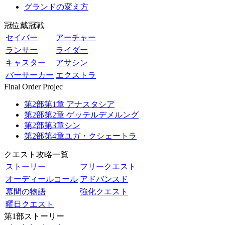
グランドの変え方
冠位戴冠戦
セイバー
アーチャー
ランサー
ライダー
キャスター
アサシン
バーサーカー
エクストラ
Final Order Projec
第2部第1章 アナスタシア
第2部第2章 ゲッテルデメルング
第2部第3章シン
第2部第4章ユガ・クシェートラ
クエスト攻略一覧
ストーリー
フリークエスト
オーディールコール
アドバンスド
幕間の物語
強化クエスト
曜日クエスト
第1部ストーリー