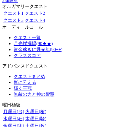
2部終章
オルガマリークエスト
クエスト1
クエスト2
クエスト3
クエスト4
オーディールコール
クエスト一覧
月光採掘場(90★★)
賞金稼ぎに幾光年(90++)
クラススコア
アドバンスドクエスト
クエストまとめ
嵐に吼える
輝く王冠
無敵の力と神の智慧
曜日極級
月曜日(弓)
火曜日(槍)
水曜日(狂)
木曜日(騎)
金曜日(術)
土曜日(殺)