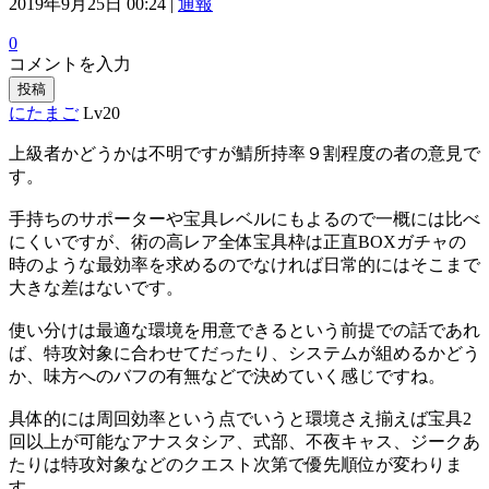
2019年9月25日 00:24 |
通報
0
コメントを入力
投稿
にたまご
Lv20
上級者かどうかは不明ですが鯖所持率９割程度の者の意見で
す。
手持ちのサポーターや宝具レベルにもよるので一概には比べ
にくいですが、術の高レア全体宝具枠は正直BOXガチャの
時のような最効率を求めるのでなければ日常的にはそこまで
大きな差はないです。
使い分けは最適な環境を用意できるという前提での話であれ
ば、特攻対象に合わせてだったり、システムが組めるかどう
か、味方へのバフの有無などで決めていく感じですね。
具体的には周回効率という点でいうと環境さえ揃えば宝具2
回以上が可能なアナスタシア、式部、不夜キャス、ジークあ
たりは特攻対象などのクエスト次第で優先順位が変わりま
す。