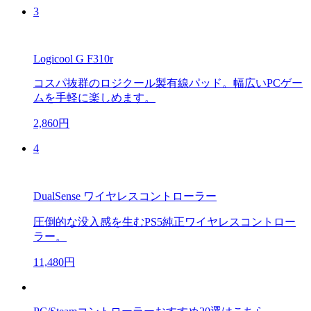
3
Logicool G F310r
コスパ抜群のロジクール製有線パッド。幅広いPCゲー
ムを手軽に楽しめます。
2,860円
4
DualSense ワイヤレスコントローラー
圧倒的な没入感を生むPS5純正ワイヤレスコントロー
ラー。
11,480円