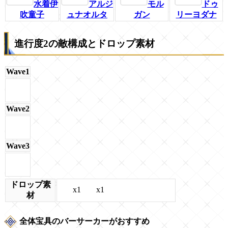
水着伊
アルジ
モル
ドゥ
吹童子
ュナオルタ
ガン
リーヨダナ
進行度2の敵構成とドロップ素材
Wave1
Wave2
Wave3
ドロップ素
x1
x1
材
全体宝具のバーサーカーがおすすめ