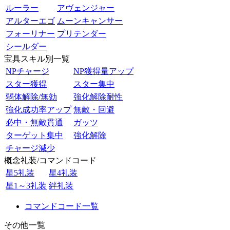
ルーラー
アヴェンジャー
アルターエゴ
ムーンキャンサー
フォーリナー
プリテンダー
シールダー
宝具スキル別一覧
NPチャージ
NP獲得量アップ
スター獲得
スター集中
弱体解除/無効
強化解除耐性
強化成功率アップ
無敵・回避
必中・無敵貫通
ガッツ
ターゲット集中
強化解除
チャージ減少
概念礼装/コマンドコード
星5礼装
星4礼装
星1～3礼装
絆礼装
コマンドコード一覧
その他一覧