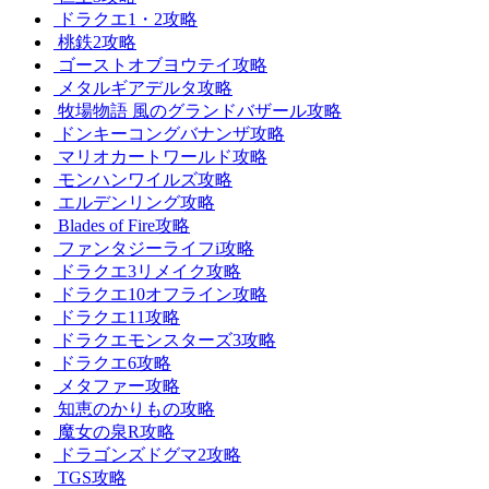
ドラクエ1・2攻略
桃鉄2攻略
ゴーストオブヨウテイ攻略
メタルギアデルタ攻略
牧場物語 風のグランドバザール攻略
ドンキーコングバナンザ攻略
マリオカートワールド攻略
モンハンワイルズ攻略
エルデンリング攻略
Blades of Fire攻略
ファンタジーライフi攻略
ドラクエ3リメイク攻略
ドラクエ10オフライン攻略
ドラクエ11攻略
ドラクエモンスターズ3攻略
ドラクエ6攻略
メタファー攻略
知恵のかりもの攻略
魔女の泉R攻略
ドラゴンズドグマ2攻略
TGS攻略