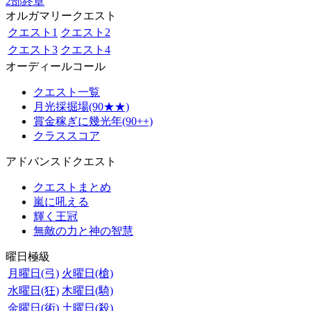
2部終章
オルガマリークエスト
クエスト1
クエスト2
クエスト3
クエスト4
オーディールコール
クエスト一覧
月光採掘場(90★★)
賞金稼ぎに幾光年(90++)
クラススコア
アドバンスドクエスト
クエストまとめ
嵐に吼える
輝く王冠
無敵の力と神の智慧
曜日極級
月曜日(弓)
火曜日(槍)
水曜日(狂)
木曜日(騎)
金曜日(術)
土曜日(殺)