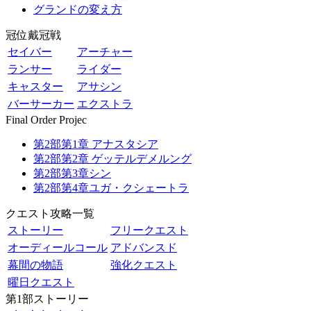
グランドの変え方
冠位戴冠戦
セイバー
アーチャー
ランサー
ライダー
キャスター
アサシン
バーサーカー
エクストラ
Final Order Projec
第2部第1章 アナスタシア
第2部第2章 ゲッテルデメルング
第2部第3章シン
第2部第4章ユガ・クシェートラ
クエスト攻略一覧
ストーリー
フリークエスト
オーディールコール
アドバンスド
幕間の物語
強化クエスト
曜日クエスト
第1部ストーリー