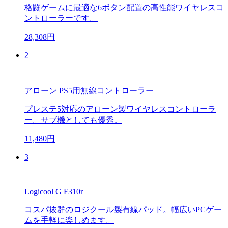
格闘ゲームに最適な6ボタン配置の高性能ワイヤレスコ
ントローラーです。
28,308円
2
アローン PS5用無線コントローラー
プレステ5対応のアローン製ワイヤレスコントローラ
ー。サブ機としても優秀。
11,480円
3
Logicool G F310r
コスパ抜群のロジクール製有線パッド。幅広いPCゲー
ムを手軽に楽しめます。