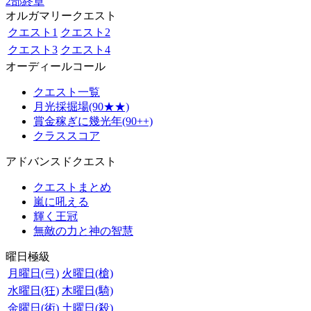
2部終章
オルガマリークエスト
クエスト1
クエスト2
クエスト3
クエスト4
オーディールコール
クエスト一覧
月光採掘場(90★★)
賞金稼ぎに幾光年(90++)
クラススコア
アドバンスドクエスト
クエストまとめ
嵐に吼える
輝く王冠
無敵の力と神の智慧
曜日極級
月曜日(弓)
火曜日(槍)
水曜日(狂)
木曜日(騎)
金曜日(術)
土曜日(殺)