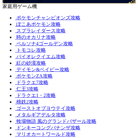
家庭用ゲーム機
ポケモンチャンピオンズ攻略
ぽこあポケモン攻略
スプラレイダース攻略
時のオカリナ攻略
ペルソナ4ゴールデン攻略
トモコレ攻略
バイオレクイエム攻略
紅の砂漠攻略
デイモン&ベイビー攻略
ポケモンZA攻略
ドラクエ7攻略
仁王3攻略
ドラクエ1・2攻略
桃鉄2攻略
ゴーストオブヨウテイ攻略
メタルギアデルタ攻略
牧場物語 風のグランドバザール攻略
ドンキーコングバナンザ攻略
マリオカートワールド攻略