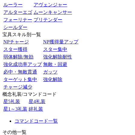
ルーラー
アヴェンジャー
アルターエゴ
ムーンキャンサー
フォーリナー
プリテンダー
シールダー
宝具スキル別一覧
NPチャージ
NP獲得量アップ
スター獲得
スター集中
弱体解除/無効
強化解除耐性
強化成功率アップ
無敵・回避
必中・無敵貫通
ガッツ
ターゲット集中
強化解除
チャージ減少
概念礼装/コマンドコード
星5礼装
星4礼装
星1～3礼装
絆礼装
コマンドコード一覧
その他一覧