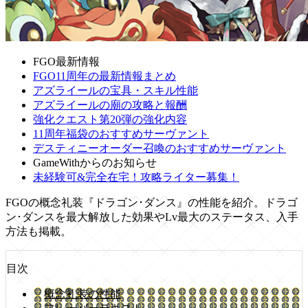
FGO最新情報
FGO11周年の最新情報まとめ
アズライールの宝具・スキル性能
アズライールの廟の攻略と報酬
強化クエスト第20弾の強化内容
11周年福袋のおすすめサーヴァント
デスティニーオーダー召喚のおすすめサーヴァント
GameWithからのお知らせ
未経験可&完全在宅！攻略ライター募集！
FGOの概念礼装『ドラゴン･ダンス』の性能を紹介。ドラゴ
ン･ダンスを最大解放した効果やLv最大のステータス、入手
方法も掲載。
目次
概念礼装の性能