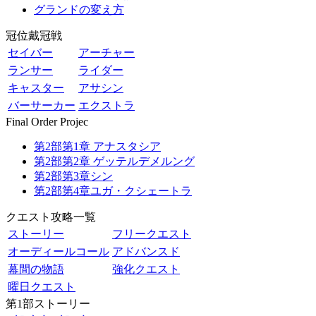
グランドの変え方
冠位戴冠戦
セイバー
アーチャー
ランサー
ライダー
キャスター
アサシン
バーサーカー
エクストラ
Final Order Projec
第2部第1章 アナスタシア
第2部第2章 ゲッテルデメルング
第2部第3章シン
第2部第4章ユガ・クシェートラ
クエスト攻略一覧
ストーリー
フリークエスト
オーディールコール
アドバンスド
幕間の物語
強化クエスト
曜日クエスト
第1部ストーリー