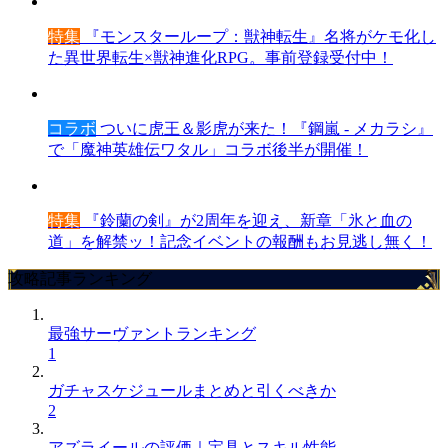
特集
『モンスターループ：獣神転生』名将がケモ化し
た異世界転生×獣神進化RPG。事前登録受付中！
コラボ
ついに虎王＆影虎が来た！『鋼嵐 - メカラシ』
で「魔神英雄伝ワタル」コラボ後半が開催！
特集
『鈴蘭の剣』が2周年を迎え、新章「氷と血の
道」を解禁ッ！記念イベントの報酬もお見逃し無く！
攻略記事ランキング
最強サーヴァントランキング
1
ガチャスケジュールまとめと引くべきか
2
アズライールの評価｜宝具とスキル性能