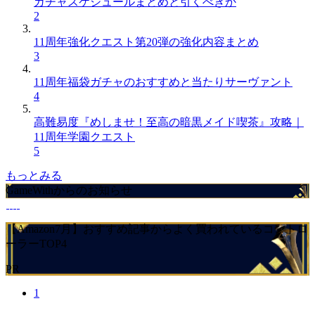
ガチャスケジュールまとめと引くべきか
2
11周年強化クエスト第20弾の強化内容まとめ
3
11周年福袋ガチャのおすすめと当たりサーヴァント
4
高難易度『めしませ！至高の暗黒メイド喫茶』攻略｜
11周年学園クエスト
5
もっとみる
GameWithからのお知らせ
【Amazon7月】おすすめ記事からよく買われているコントロ
ーラーTOP4
PR
1