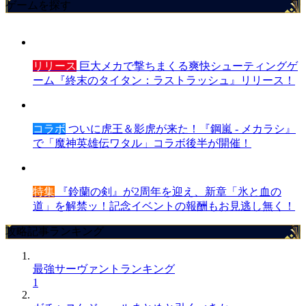
ゲームを探す
リリース
巨大メカで撃ちまくる爽快シューティングゲ
ーム『終末のタイタン：ラストラッシュ』リリース！
コラボ
ついに虎王＆影虎が来た！『鋼嵐 - メカラシ』
で「魔神英雄伝ワタル」コラボ後半が開催！
特集
『鈴蘭の剣』が2周年を迎え、新章「氷と血の
道」を解禁ッ！記念イベントの報酬もお見逃し無く！
攻略記事ランキング
最強サーヴァントランキング
1