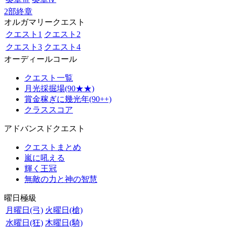
2部終章
オルガマリークエスト
クエスト1
クエスト2
クエスト3
クエスト4
オーディールコール
クエスト一覧
月光採掘場(90★★)
賞金稼ぎに幾光年(90++)
クラススコア
アドバンスドクエスト
クエストまとめ
嵐に吼える
輝く王冠
無敵の力と神の智慧
曜日極級
月曜日(弓)
火曜日(槍)
水曜日(狂)
木曜日(騎)