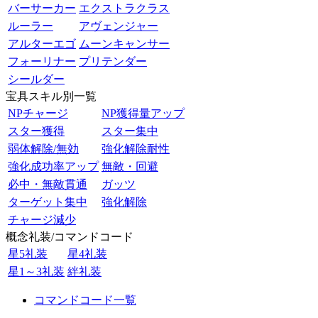
バーサーカー
エクストラクラス
ルーラー
アヴェンジャー
アルターエゴ
ムーンキャンサー
フォーリナー
プリテンダー
シールダー
宝具スキル別一覧
NPチャージ
NP獲得量アップ
スター獲得
スター集中
弱体解除/無効
強化解除耐性
強化成功率アップ
無敵・回避
必中・無敵貫通
ガッツ
ターゲット集中
強化解除
チャージ減少
概念礼装/コマンドコード
星5礼装
星4礼装
星1～3礼装
絆礼装
コマンドコード一覧