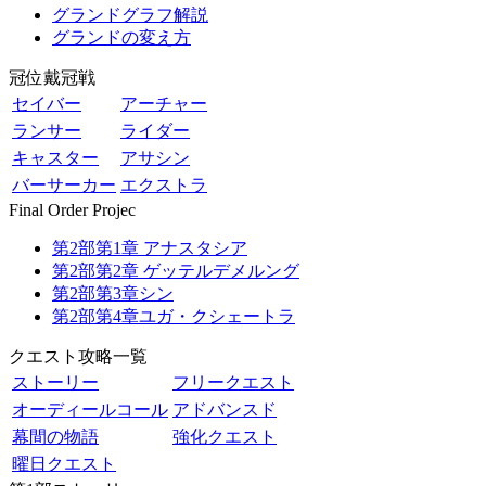
グランドグラフ解説
グランドの変え方
冠位戴冠戦
セイバー
アーチャー
ランサー
ライダー
キャスター
アサシン
バーサーカー
エクストラ
Final Order Projec
第2部第1章 アナスタシア
第2部第2章 ゲッテルデメルング
第2部第3章シン
第2部第4章ユガ・クシェートラ
クエスト攻略一覧
ストーリー
フリークエスト
オーディールコール
アドバンスド
幕間の物語
強化クエスト
曜日クエスト