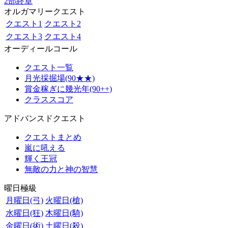
2部終章
オルガマリークエスト
クエスト1
クエスト2
クエスト3
クエスト4
オーディールコール
クエスト一覧
月光採掘場(90★★)
賞金稼ぎに幾光年(90++)
クラススコア
アドバンスドクエスト
クエストまとめ
嵐に吼える
輝く王冠
無敵の力と神の智慧
曜日極級
月曜日(弓)
火曜日(槍)
水曜日(狂)
木曜日(騎)
金曜日(術)
土曜日(殺)