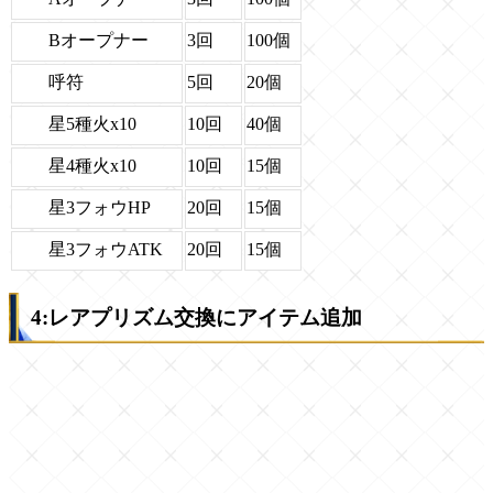
Bオープナー
3回
100個
呼符
5回
20個
星5種火x10
10回
40個
星4種火x10
10回
15個
星3フォウHP
20回
15個
星3フォウATK
20回
15個
4:レアプリズム交換にアイテム追加