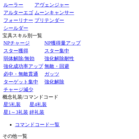
ルーラー
アヴェンジャー
アルターエゴ
ムーンキャンサー
フォーリナー
プリテンダー
シールダー
宝具スキル別一覧
NPチャージ
NP獲得量アップ
スター獲得
スター集中
弱体解除/無効
強化解除耐性
強化成功率アップ
無敵・回避
必中・無敵貫通
ガッツ
ターゲット集中
強化解除
チャージ減少
概念礼装/コマンドコード
星5礼装
星4礼装
星1～3礼装
絆礼装
コマンドコード一覧
その他一覧