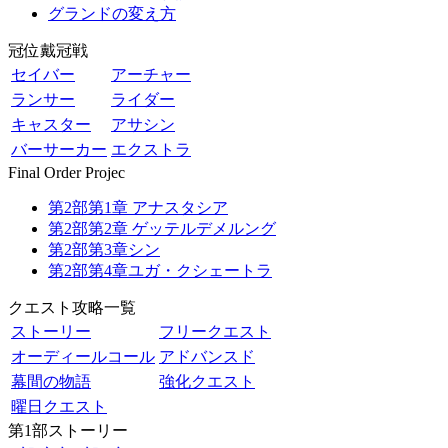
グランドの変え方
冠位戴冠戦
セイバー
アーチャー
ランサー
ライダー
キャスター
アサシン
バーサーカー
エクストラ
Final Order Projec
第2部第1章 アナスタシア
第2部第2章 ゲッテルデメルング
第2部第3章シン
第2部第4章ユガ・クシェートラ
クエスト攻略一覧
ストーリー
フリークエスト
オーディールコール
アドバンスド
幕間の物語
強化クエスト
曜日クエスト
第1部ストーリー