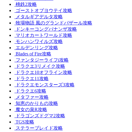
桃鉄2攻略
ゴーストオブヨウテイ攻略
メタルギアデルタ攻略
牧場物語 風のグランドバザール攻略
ドンキーコングバナンザ攻略
マリオカートワールド攻略
モンハンワイルズ攻略
エルデンリング攻略
Blades of Fire攻略
ファンタジーライフi攻略
ドラクエ3リメイク攻略
ドラクエ10オフライン攻略
ドラクエ11攻略
ドラクエモンスターズ3攻略
ドラクエ6攻略
メタファー攻略
知恵のかりもの攻略
魔女の泉R攻略
ドラゴンズドグマ2攻略
TGS攻略
ステラーブレイド攻略