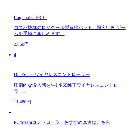
Logicool G F310r
コスパ抜群のロジクール製有線パッド。幅広いPCゲー
ムを手軽に楽しめます。
2,860円
4
DualSense ワイヤレスコントローラー
圧倒的な没入感を生むPS5純正ワイヤレスコントロー
ラー。
11,480円
PC/Steamコントローラーおすすめ20選はこちら