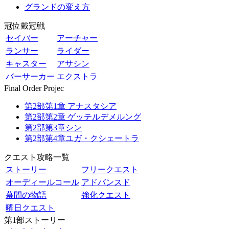
グランドの変え方
冠位戴冠戦
セイバー
アーチャー
ランサー
ライダー
キャスター
アサシン
バーサーカー
エクストラ
Final Order Projec
第2部第1章 アナスタシア
第2部第2章 ゲッテルデメルング
第2部第3章シン
第2部第4章ユガ・クシェートラ
クエスト攻略一覧
ストーリー
フリークエスト
オーディールコール
アドバンスド
幕間の物語
強化クエスト
曜日クエスト
第1部ストーリー