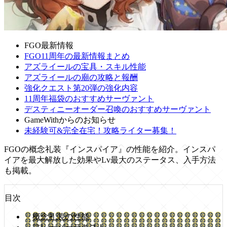
FGO最新情報
FGO11周年の最新情報まとめ
アズライールの宝具・スキル性能
アズライールの廟の攻略と報酬
強化クエスト第20弾の強化内容
11周年福袋のおすすめサーヴァント
デスティニーオーダー召喚のおすすめサーヴァント
GameWithからのお知らせ
未経験可&完全在宅！攻略ライター募集！
FGOの概念礼装『インスパイア』の性能を紹介。インスパ
イアを最大解放した効果やLv最大のステータス、入手方法
も掲載。
目次
概念礼装の性能