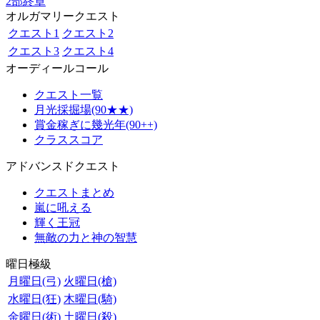
2部終章
オルガマリークエスト
クエスト1
クエスト2
クエスト3
クエスト4
オーディールコール
クエスト一覧
月光採掘場(90★★)
賞金稼ぎに幾光年(90++)
クラススコア
アドバンスドクエスト
クエストまとめ
嵐に吼える
輝く王冠
無敵の力と神の智慧
曜日極級
月曜日(弓)
火曜日(槍)
水曜日(狂)
木曜日(騎)
金曜日(術)
土曜日(殺)