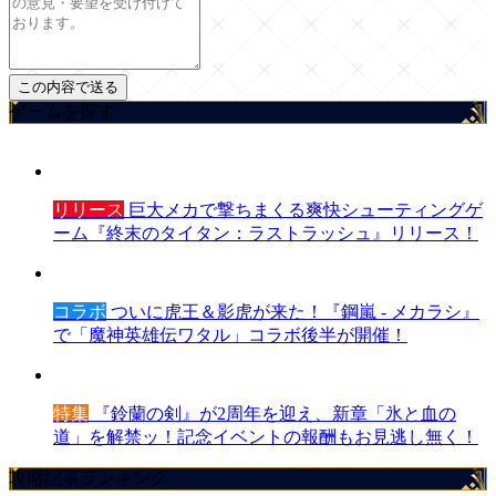
ゲームを探す
リリース
巨大メカで撃ちまくる爽快シューティングゲ
ーム『終末のタイタン：ラストラッシュ』リリース！
コラボ
ついに虎王＆影虎が来た！『鋼嵐 - メカラシ』
で「魔神英雄伝ワタル」コラボ後半が開催！
特集
『鈴蘭の剣』が2周年を迎え、新章「氷と血の
道」を解禁ッ！記念イベントの報酬もお見逃し無く！
攻略記事ランキング