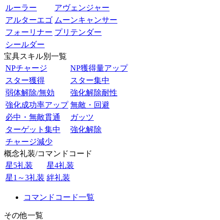
ルーラー
アヴェンジャー
アルターエゴ
ムーンキャンサー
フォーリナー
プリテンダー
シールダー
宝具スキル別一覧
NPチャージ
NP獲得量アップ
スター獲得
スター集中
弱体解除/無効
強化解除耐性
強化成功率アップ
無敵・回避
必中・無敵貫通
ガッツ
ターゲット集中
強化解除
チャージ減少
概念礼装/コマンドコード
星5礼装
星4礼装
星1～3礼装
絆礼装
コマンドコード一覧
その他一覧