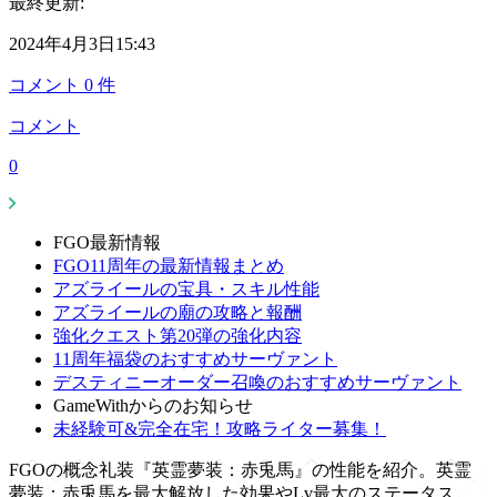
最終更新:
2024年4月3日15:43
コメント
0
件
コメント
0
FGO最新情報
FGO11周年の最新情報まとめ
アズライールの宝具・スキル性能
アズライールの廟の攻略と報酬
強化クエスト第20弾の強化内容
11周年福袋のおすすめサーヴァント
デスティニーオーダー召喚のおすすめサーヴァント
GameWithからのお知らせ
未経験可&完全在宅！攻略ライター募集！
FGOの概念礼装『英霊夢装：赤兎馬』の性能を紹介。英霊
夢装：赤兎馬を最大解放した効果やLv最大のステータス、