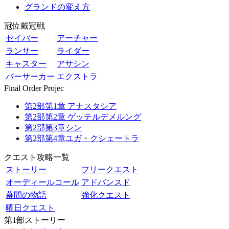
グランドの変え方
冠位戴冠戦
セイバー
アーチャー
ランサー
ライダー
キャスター
アサシン
バーサーカー
エクストラ
Final Order Projec
第2部第1章 アナスタシア
第2部第2章 ゲッテルデメルング
第2部第3章シン
第2部第4章ユガ・クシェートラ
クエスト攻略一覧
ストーリー
フリークエスト
オーディールコール
アドバンスド
幕間の物語
強化クエスト
曜日クエスト
第1部ストーリー