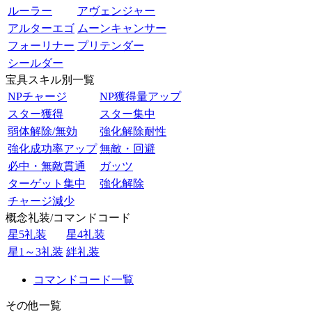
ルーラー
アヴェンジャー
アルターエゴ
ムーンキャンサー
フォーリナー
プリテンダー
シールダー
宝具スキル別一覧
NPチャージ
NP獲得量アップ
スター獲得
スター集中
弱体解除/無効
強化解除耐性
強化成功率アップ
無敵・回避
必中・無敵貫通
ガッツ
ターゲット集中
強化解除
チャージ減少
概念礼装/コマンドコード
星5礼装
星4礼装
星1～3礼装
絆礼装
コマンドコード一覧
その他一覧