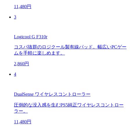
11,480円
3
Logicool G F310r
コスパ抜群のロジクール製有線パッド。幅広いPCゲー
ムを手軽に楽しめます。
2,860円
4
DualSense ワイヤレスコントローラー
圧倒的な没入感を生むPS5純正ワイヤレスコントロー
ラー。
11,480円