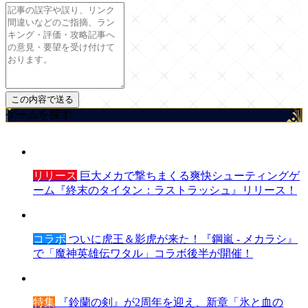
ゲームを探す
リリース
巨大メカで撃ちまくる爽快シューティングゲ
ーム『終末のタイタン：ラストラッシュ』リリース！
コラボ
ついに虎王＆影虎が来た！『鋼嵐 - メカラシ』
で「魔神英雄伝ワタル」コラボ後半が開催！
特集
『鈴蘭の剣』が2周年を迎え、新章「氷と血の