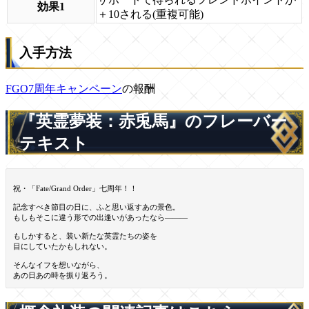
効果1
＋10される(重複可能)
入手方法
FGO7周年キャンペーン
の報酬
『英霊夢装：赤兎馬』のフレーバー
テキスト
祝・「Fate/Grand Order」七周年！！
記念すべき節目の日に、ふと思い返すあの景色。
もしもそこに違う形での出逢いがあったなら―――
もしかすると、装い新たな英霊たちの姿を
目にしていたかもしれない。
そんなイフを想いながら、
あの日あの時を振り返ろう。