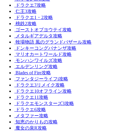
ドラクエ7攻略
仁王3攻略
ドラクエ1・2攻略
桃鉄2攻略
ゴーストオブヨウテイ攻略
メタルギアデルタ攻略
牧場物語 風のグランドバザール攻略
ドンキーコングバナンザ攻略
マリオカートワールド攻略
モンハンワイルズ攻略
エルデンリング攻略
Blades of Fire攻略
ファンタジーライフi攻略
ドラクエ3リメイク攻略
ドラクエ10オフライン攻略
ドラクエ11攻略
ドラクエモンスターズ3攻略
ドラクエ6攻略
メタファー攻略
知恵のかりもの攻略
魔女の泉R攻略