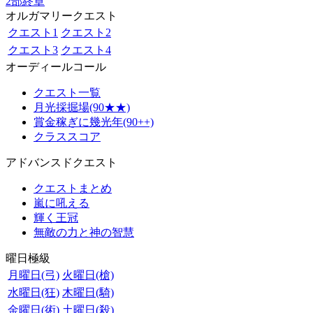
2部終章
オルガマリークエスト
クエスト1
クエスト2
クエスト3
クエスト4
オーディールコール
クエスト一覧
月光採掘場(90★★)
賞金稼ぎに幾光年(90++)
クラススコア
アドバンスドクエスト
クエストまとめ
嵐に吼える
輝く王冠
無敵の力と神の智慧
曜日極級
月曜日(弓)
火曜日(槍)
水曜日(狂)
木曜日(騎)
金曜日(術)
土曜日(殺)