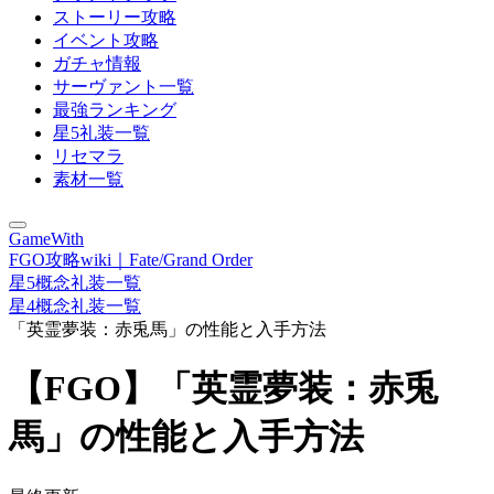
ストーリー攻略
イベント攻略
ガチャ情報
サーヴァント一覧
最強ランキング
星5礼装一覧
リセマラ
素材一覧
GameWith
FGO攻略wiki｜Fate/Grand Order
星5概念礼装一覧
星4概念礼装一覧
「英霊夢装：赤兎馬」の性能と入手方法
【FGO】「英霊夢装：赤兎
馬」の性能と入手方法