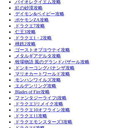
バイオレクイエム攻略
紅の砂漠攻略
デイモン&ベイビー攻略
ポケモンZA攻略
ドラクエ7攻略
仁王3攻略
ドラクエ1・2攻略
桃鉄2攻略
ゴーストオブヨウテイ攻略
メタルギアデルタ攻略
牧場物語 風のグランドバザール攻略
ドンキーコングバナンザ攻略
マリオカートワールド攻略
モンハンワイルズ攻略
エルデンリング攻略
Blades of Fire攻略
ファンタジーライフi攻略
ドラクエ3リメイク攻略
ドラクエ10オフライン攻略
ドラクエ11攻略
ドラクエモンスターズ3攻略
ドラクエ6攻略