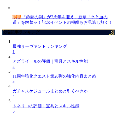
特集
『鈴蘭の剣』が2周年を迎え、新章「氷と血の
道」を解禁ッ！記念イベントの報酬もお見逃し無く！
攻略記事ランキング
最強サーヴァントランキング
1
アズライールの評価｜宝具とスキル性能
2
11周年強化クエスト第20弾の強化内容まとめ
3
ガチャスケジュールまとめと引くべきか
4
トネリコの評価｜宝具とスキル性能
5