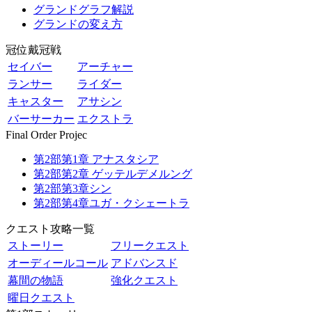
グランドグラフ解説
グランドの変え方
冠位戴冠戦
セイバー
アーチャー
ランサー
ライダー
キャスター
アサシン
バーサーカー
エクストラ
Final Order Projec
第2部第1章 アナスタシア
第2部第2章 ゲッテルデメルング
第2部第3章シン
第2部第4章ユガ・クシェートラ
クエスト攻略一覧
ストーリー
フリークエスト
オーディールコール
アドバンスド
幕間の物語
強化クエスト
曜日クエスト