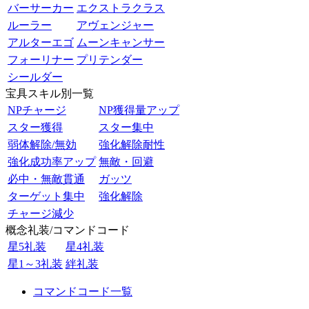
バーサーカー
エクストラクラス
ルーラー
アヴェンジャー
アルターエゴ
ムーンキャンサー
フォーリナー
プリテンダー
シールダー
宝具スキル別一覧
NPチャージ
NP獲得量アップ
スター獲得
スター集中
弱体解除/無効
強化解除耐性
強化成功率アップ
無敵・回避
必中・無敵貫通
ガッツ
ターゲット集中
強化解除
チャージ減少
概念礼装/コマンドコード
星5礼装
星4礼装
星1～3礼装
絆礼装
コマンドコード一覧