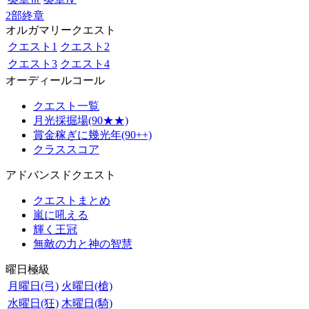
2部終章
オルガマリークエスト
クエスト1
クエスト2
クエスト3
クエスト4
オーディールコール
クエスト一覧
月光採掘場(90★★)
賞金稼ぎに幾光年(90++)
クラススコア
アドバンスドクエスト
クエストまとめ
嵐に吼える
輝く王冠
無敵の力と神の智慧
曜日極級
月曜日(弓)
火曜日(槍)
水曜日(狂)
木曜日(騎)