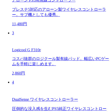
アローン PS5用無線コントローラー
プレステ5対応のアローン製ワイヤレスコントローラ
ー。サブ機としても優秀。
11,480円
3
Logicool G F310r
コスパ抜群のロジクール製有線パッド。幅広いPCゲー
ムを手軽に楽しめます。
2,860円
4
DualSense ワイヤレスコントローラー
圧倒的な没入感を生むPS5純正ワイヤレスコントロー