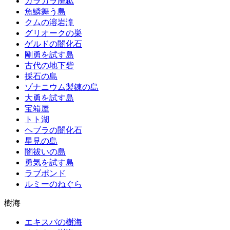
カラカラ廃鉱
魚鱗舞う島
クムの溶岩滝
グリオークの巣
ゲルドの闇化石
剛勇を試す島
古代の地下砦
採石の島
ゾナニウム製錬の島
大勇を試す島
宝箱屋
トト湖
ヘブラの闇化石
星見の島
闇祓いの島
勇気を試す島
ラブポンド
ルミーのねぐら
樹海
エキスパの樹海