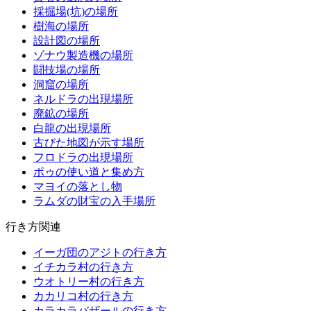
採掘場(坑)の場所
樹海の場所
設計図の場所
ゾナウ製造機の場所
闘技場の場所
洞窟の場所
ネルドラの出現場所
廃鉱の場所
白龍の出現場所
古びた地図が示す場所
フロドラの出現場所
ポゥの使い道と集め方
マヨイの落とし物
ラムダの財宝の入手場所
行き方関連
イーガ団のアジトの行き方
イチカラ村の行き方
ウオトリー村の行き方
カカリコ村の行き方
カラカラバザールの行き方