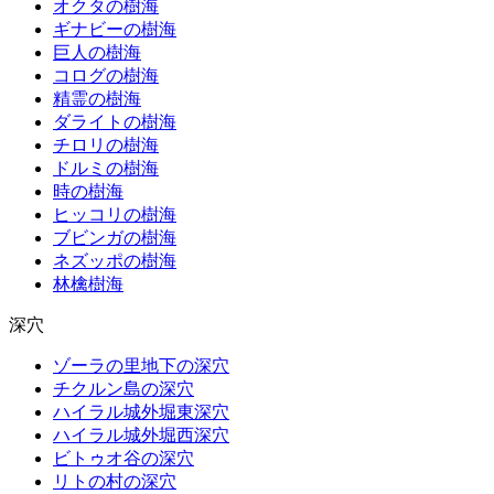
オクタの樹海
ギナビーの樹海
巨人の樹海
コログの樹海
精霊の樹海
ダライトの樹海
チロリの樹海
ドルミの樹海
時の樹海
ヒッコリの樹海
ブビンガの樹海
ネズッポの樹海
林檎樹海
深穴
ゾーラの里地下の深穴
チクルン島の深穴
ハイラル城外堀東深穴
ハイラル城外堀西深穴
ビトゥオ谷の深穴
リトの村の深穴