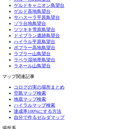
ゲルドキャニオン鳥望台
ゲルド高地鳥望台
サハスーラ平原鳥望台
ゾラ台地鳥望台
ツツキキ雪原鳥望台
ドイブラン遺跡鳥望台
ハイラル平原鳥望台
ポプラー高地鳥望台
ラブラー山鳥望台
ラベラ湿地帯鳥望台
ラネール山鳥望台
マップ関連記事
コログの実の場所まとめ
空島マップ検索
地底マップ検索
ハイラルマップ検索
達成率100%にする方法
自分で作るゼルダマップ
場所系