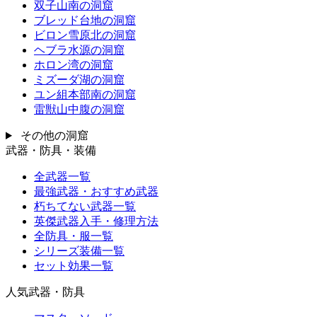
双子山南の洞窟
ブレッド台地の洞窟
ビロン雪原北の洞窟
ヘブラ水源の洞窟
ホロン湾の洞窟
ミズーダ湖の洞窟
ユン組本部南の洞窟
雷獣山中腹の洞窟
その他の洞窟
武器・防具・装備
全武器一覧
最強武器・おすすめ武器
朽ちてない武器一覧
英傑武器入手・修理方法
全防具・服一覧
シリーズ装備一覧
セット効果一覧
人気武器・防具