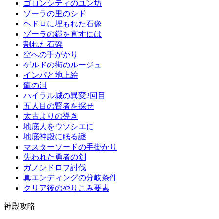
ゴロンシティのユン坊
ゾーラの里のシド
ヘドロに埋もれた石像
ゾーラの鎧を直すには
割れた石碑
空への手がかり
ゲルドの街のルージュ
インパと地上絵
龍の泪
ハイラル城の異変2回目
五人目の賢者を探せ
太古よりの導き
地底人をウツシエに
地底神殿に眠る謎
マスターソードの手掛かり
失われた勇者の剣
ガノンドロフ討伐
真エンディングの分岐条件
クリア後のやりこみ要素
神殿攻略