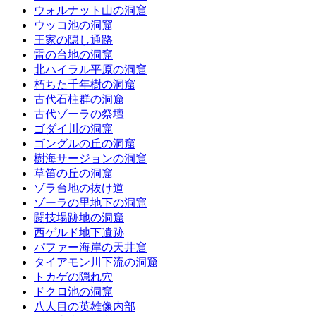
ウォルナット山の洞窟
ウッコ池の洞窟
王家の隠し通路
雷の台地の洞窟
北ハイラル平原の洞窟
朽ちた千年樹の洞窟
古代石柱群の洞窟
古代ゾーラの祭壇
ゴダイ川の洞窟
ゴングルの丘の洞窟
樹海サージョンの洞窟
草笛の丘の洞窟
ゾラ台地の抜け道
ゾーラの里地下の洞窟
闘技場跡地の洞窟
西ゲルド地下遺跡
パファー海岸の天井窟
タイアモン川下流の洞窟
トカゲの隠れ穴
ドクロ池の洞窟
八人目の英雄像内部