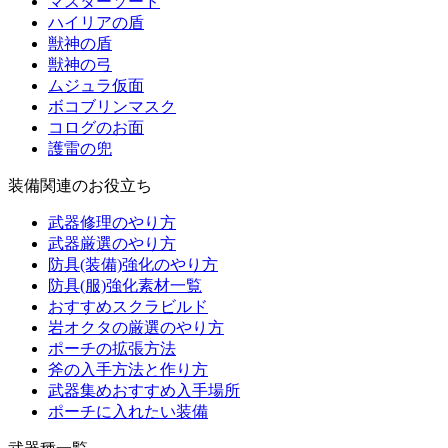
マスターソード
ハイリアの盾
獣神の盾
獣神の弓
ムジュラ仮面
ボコブリンマスク
コログのお面
護雷の兜
装備関連のお役立ち
武器修理のやり方
武器厳選のやり方
防具(装備)強化のやり方
防具(服)強化素材一覧
おすすめスクラビルド
岩オクタの厳選のやり方
ポーチの拡張方法
斧の入手方法と作り方
武器集めおすすめ入手場所
ポーチに入れたい装備