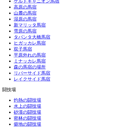
ゲルドキャニオン馬宿
高原の馬宿
山麓の馬宿
湿原の馬宿
新マリッタ馬宿
雪原の馬宿
タバンタ大橋馬宿
ヒガッカレ馬宿
双子馬宿
平原外れの馬宿
ミナッカレ馬宿
森の馬宿の場所
リバーサイド馬宿
レイクサイド馬宿
闘技場
灼熱の闘技場
水上の闘技場
砂漠の闘技場
密林の闘技場
僻地の闘技場