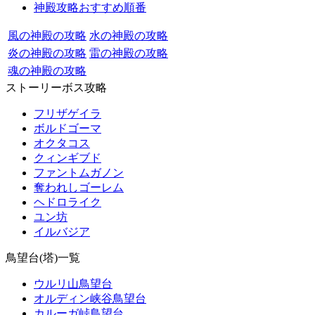
神殿攻略おすすめ順番
風の神殿の攻略
水の神殿の攻略
炎の神殿の攻略
雷の神殿の攻略
魂の神殿の攻略
ストーリーボス攻略
フリザゲイラ
ボルドゴーマ
オクタコス
クィンギブド
ファントムガノン
奪われしゴーレム
ヘドロライク
ユン坊
イルバジア
鳥望台(塔)一覧
ウルリ山鳥望台
オルディン峡谷鳥望台
カルーガ峠鳥望台