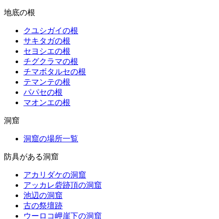
地底の根
クユシガイの根
サキタガの根
セヨシエの根
チグクラマの根
チマボタルセの根
テマンテの根
パパセの根
マオンエの根
洞窟
洞窟の場所一覧
防具がある洞窟
アカリダケの洞窟
アッカレ砦跡頂の洞窟
池辺の洞窟
古の祭壇跡
ウーロコ岬崖下の洞窟