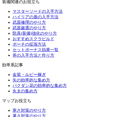
装備関連のお役立ち
マスターソードの入手方法
ハイリアの盾の入手方法
武器修理のやり方
武器厳選のやり方
防具(装備)強化のやり方
おすすめスクラビルド
ポーチの拡張方法
セットボーナス効果一覧
斧の入手方法と作り方
効率系記事
金策・ルピー稼ぎ
矢の効率的な集め方
バクダン花の効率的な集め方
丸太の集め方
マップお役立ち
寒さ対策のやり方
暑さ対策のやり方