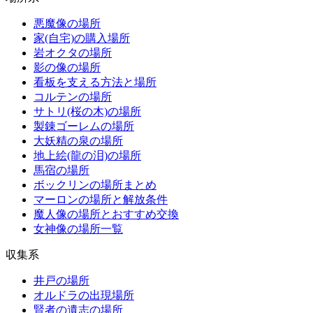
悪魔像の場所
家(自宅)の購入場所
岩オクタの場所
影の像の場所
看板を支える方法と場所
コルテンの場所
サトリ(桜の木)の場所
製錬ゴーレムの場所
大妖精の泉の場所
地上絵(龍の泪)の場所
馬宿の場所
ボックリンの場所まとめ
マーロンの場所と解放条件
魔人像の場所とおすすめ交換
女神像の場所一覧
収集系
井戸の場所
オルドラの出現場所
賢者の遺志の場所