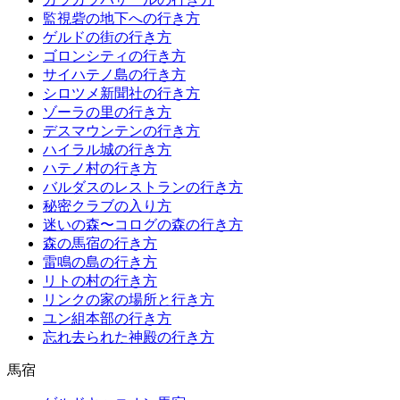
監視砦の地下への行き方
ゲルドの街の行き方
ゴロンシティの行き方
サイハテノ島の行き方
シロツメ新聞社の行き方
ゾーラの里の行き方
デスマウンテンの行き方
ハイラル城の行き方
ハテノ村の行き方
バルダスのレストランの行き方
秘密クラブの入り方
迷いの森〜コログの森の行き方
森の馬宿の行き方
雷鳴の島の行き方
リトの村の行き方
リンクの家の場所と行き方
ユン組本部の行き方
忘れ去られた神殿の行き方
馬宿