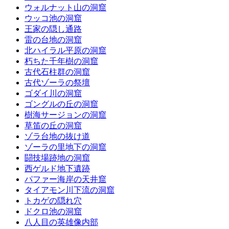
ウォルナット山の洞窟
ウッコ池の洞窟
王家の隠し通路
雷の台地の洞窟
北ハイラル平原の洞窟
朽ちた千年樹の洞窟
古代石柱群の洞窟
古代ゾーラの祭壇
ゴダイ川の洞窟
ゴングルの丘の洞窟
樹海サージョンの洞窟
草笛の丘の洞窟
ゾラ台地の抜け道
ゾーラの里地下の洞窟
闘技場跡地の洞窟
西ゲルド地下遺跡
パファー海岸の天井窟
タイアモン川下流の洞窟
トカゲの隠れ穴
ドクロ池の洞窟
八人目の英雄像内部