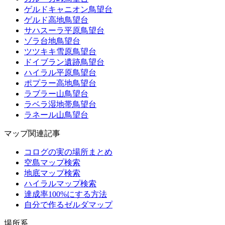
ゲルドキャニオン鳥望台
ゲルド高地鳥望台
サハスーラ平原鳥望台
ゾラ台地鳥望台
ツツキキ雪原鳥望台
ドイブラン遺跡鳥望台
ハイラル平原鳥望台
ポプラー高地鳥望台
ラブラー山鳥望台
ラベラ湿地帯鳥望台
ラネール山鳥望台
マップ関連記事
コログの実の場所まとめ
空島マップ検索
地底マップ検索
ハイラルマップ検索
達成率100%にする方法
自分で作るゼルダマップ
場所系