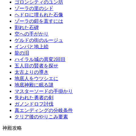
ゴロンシティのユン坊
ゾーラの里のシド
ヘドロに埋もれた石像
ゾーラの鎧を直すには
割れた石碑
空への手がかり
ゲルドの街のルージュ
インパと地上絵
龍の泪
ハイラル城の異変2回目
五人目の賢者を探せ
太古よりの導き
地底人をウツシエに
地底神殿に眠る謎
マスターソードの手掛かり
失われた勇者の剣
ガノンドロフ討伐
真エンディングの分岐条件
クリア後のやりこみ要素
神殿攻略