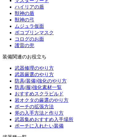
マスターソード
ハイリアの盾
獣神の盾
獣神の弓
ムジュラ仮面
ボコブリンマスク
コログのお面
護雷の兜
装備関連のお役立ち
武器修理のやり方
武器厳選のやり方
防具(装備)強化のやり方
防具(服)強化素材一覧
おすすめスクラビルド
岩オクタの厳選のやり方
ポーチの拡張方法
斧の入手方法と作り方
武器集めおすすめ入手場所
ポーチに入れたい装備