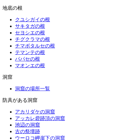
地底の根
クユシガイの根
サキタガの根
セヨシエの根
チグクラマの根
チマボタルセの根
テマンテの根
パパセの根
マオンエの根
洞窟
洞窟の場所一覧
防具がある洞窟
アカリダケの洞窟
アッカレ砦跡頂の洞窟
池辺の洞窟
古の祭壇跡
ウーロコ岬崖下の洞窟