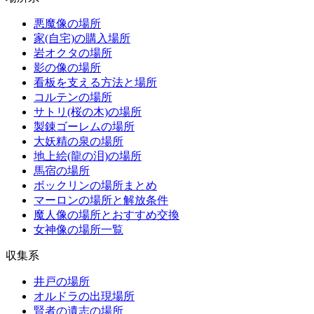
悪魔像の場所
家(自宅)の購入場所
岩オクタの場所
影の像の場所
看板を支える方法と場所
コルテンの場所
サトリ(桜の木)の場所
製錬ゴーレムの場所
大妖精の泉の場所
地上絵(龍の泪)の場所
馬宿の場所
ボックリンの場所まとめ
マーロンの場所と解放条件
魔人像の場所とおすすめ交換
女神像の場所一覧
収集系
井戸の場所
オルドラの出現場所
賢者の遺志の場所