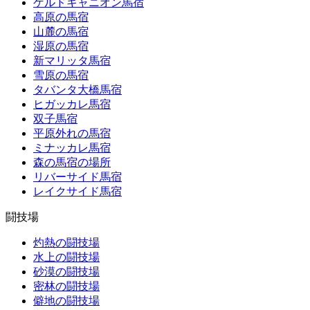
ゲルドキャニオン馬宿
高原の馬宿
山麓の馬宿
湿原の馬宿
新マリッタ馬宿
雪原の馬宿
タバンタ大橋馬宿
ヒガッカレ馬宿
双子馬宿
平原外れの馬宿
ミナッカレ馬宿
森の馬宿の場所
リバーサイド馬宿
レイクサイド馬宿
闘技場
灼熱の闘技場
水上の闘技場
砂漠の闘技場
密林の闘技場
僻地の闘技場