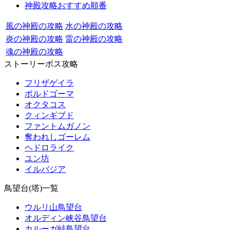
神殿攻略おすすめ順番
風の神殿の攻略
水の神殿の攻略
炎の神殿の攻略
雷の神殿の攻略
魂の神殿の攻略
ストーリーボス攻略
フリザゲイラ
ボルドゴーマ
オクタコス
クィンギブド
ファントムガノン
奪われしゴーレム
ヘドロライク
ユン坊
イルバジア
鳥望台(塔)一覧
ウルリ山鳥望台
オルディン峡谷鳥望台
カルーガ峠鳥望台