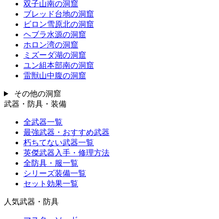
双子山南の洞窟
ブレッド台地の洞窟
ビロン雪原北の洞窟
ヘブラ水源の洞窟
ホロン湾の洞窟
ミズーダ湖の洞窟
ユン組本部南の洞窟
雷獣山中腹の洞窟
その他の洞窟
武器・防具・装備
全武器一覧
最強武器・おすすめ武器
朽ちてない武器一覧
英傑武器入手・修理方法
全防具・服一覧
シリーズ装備一覧
セット効果一覧
人気武器・防具