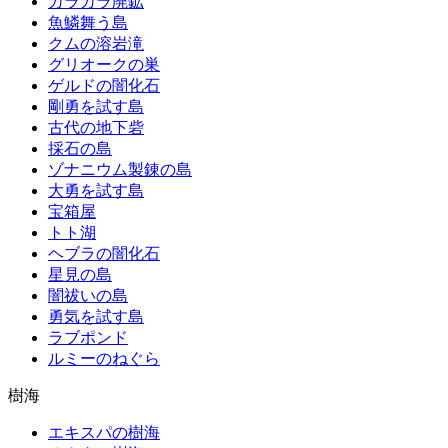
カラカラ廃鉱
魚鱗舞う島
クムの溶岩滝
グリオークの巣
ゲルドの闇化石
剛勇を試す島
古代の地下砦
採石の島
ゾナニウム製錬の島
大勇を試す島
宝箱屋
トト湖
ヘブラの闇化石
星見の島
闇祓いの島
勇気を試す島
ラブポンド
ルミーのねぐら
樹海
エキスパの樹海