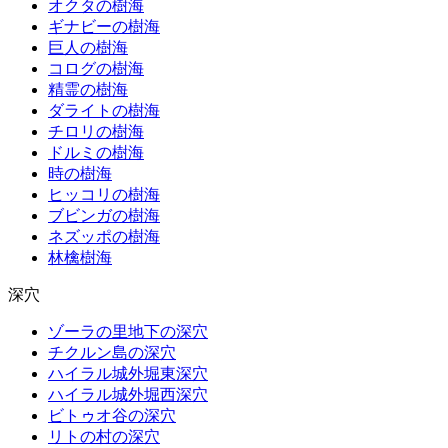
オクタの樹海
ギナビーの樹海
巨人の樹海
コログの樹海
精霊の樹海
ダライトの樹海
チロリの樹海
ドルミの樹海
時の樹海
ヒッコリの樹海
ブビンガの樹海
ネズッポの樹海
林檎樹海
深穴
ゾーラの里地下の深穴
チクルン島の深穴
ハイラル城外堀東深穴
ハイラル城外堀西深穴
ビトゥオ谷の深穴
リトの村の深穴