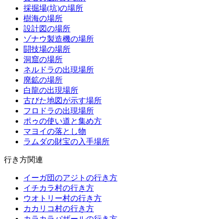
採掘場(坑)の場所
樹海の場所
設計図の場所
ゾナウ製造機の場所
闘技場の場所
洞窟の場所
ネルドラの出現場所
廃鉱の場所
白龍の出現場所
古びた地図が示す場所
フロドラの出現場所
ポゥの使い道と集め方
マヨイの落とし物
ラムダの財宝の入手場所
行き方関連
イーガ団のアジトの行き方
イチカラ村の行き方
ウオトリー村の行き方
カカリコ村の行き方
カラカラバザールの行き方