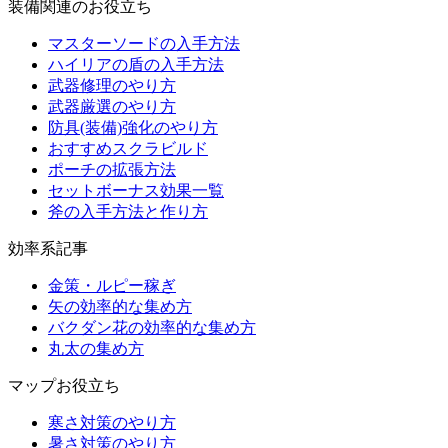
装備関連のお役立ち
マスターソードの入手方法
ハイリアの盾の入手方法
武器修理のやり方
武器厳選のやり方
防具(装備)強化のやり方
おすすめスクラビルド
ポーチの拡張方法
セットボーナス効果一覧
斧の入手方法と作り方
効率系記事
金策・ルピー稼ぎ
矢の効率的な集め方
バクダン花の効率的な集め方
丸太の集め方
マップお役立ち
寒さ対策のやり方
暑さ対策のやり方