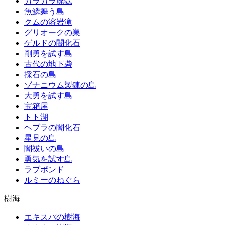
カラカラ廃鉱
魚鱗舞う島
クムの溶岩滝
グリオークの巣
ゲルドの闇化石
剛勇を試す島
古代の地下砦
採石の島
ゾナニウム製錬の島
大勇を試す島
宝箱屋
トト湖
ヘブラの闇化石
星見の島
闇祓いの島
勇気を試す島
ラブポンド
ルミーのねぐら
樹海
エキスパの樹海