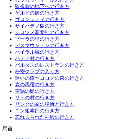
監視砦の地下への行き方
ゲルドの街の行き方
ゴロンシティの行き方
サイハテノ島の行き方
シロツメ新聞社の行き方
ゾーラの里の行き方
デスマウンテンの行き方
ハイラル城の行き方
ハテノ村の行き方
バルダスのレストランの行き方
秘密クラブの入り方
迷いの森〜コログの森の行き方
森の馬宿の行き方
雷鳴の島の行き方
リトの村の行き方
リンクの家の場所と行き方
ユン組本部の行き方
忘れ去られた神殿の行き方
馬宿