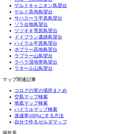
ゲルドキャニオン鳥望台
ゲルド高地鳥望台
サハスーラ平原鳥望台
ゾラ台地鳥望台
ツツキキ雪原鳥望台
ドイブラン遺跡鳥望台
ハイラル平原鳥望台
ポプラー高地鳥望台
ラブラー山鳥望台
ラベラ湿地帯鳥望台
ラネール山鳥望台
マップ関連記事
コログの実の場所まとめ
空島マップ検索
地底マップ検索
ハイラルマップ検索
達成率100%にする方法
自分で作るゼルダマップ
場所系