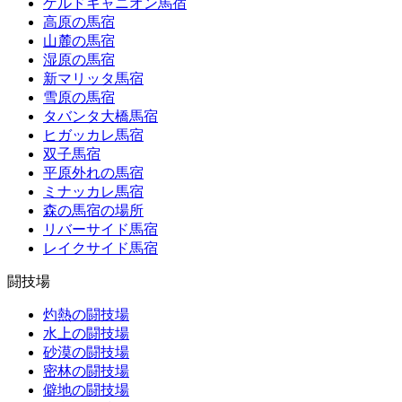
ゲルドキャニオン馬宿
高原の馬宿
山麓の馬宿
湿原の馬宿
新マリッタ馬宿
雪原の馬宿
タバンタ大橋馬宿
ヒガッカレ馬宿
双子馬宿
平原外れの馬宿
ミナッカレ馬宿
森の馬宿の場所
リバーサイド馬宿
レイクサイド馬宿
闘技場
灼熱の闘技場
水上の闘技場
砂漠の闘技場
密林の闘技場
僻地の闘技場