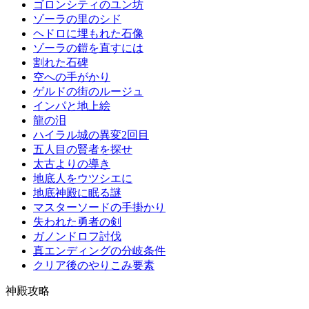
ゴロンシティのユン坊
ゾーラの里のシド
ヘドロに埋もれた石像
ゾーラの鎧を直すには
割れた石碑
空への手がかり
ゲルドの街のルージュ
インパと地上絵
龍の泪
ハイラル城の異変2回目
五人目の賢者を探せ
太古よりの導き
地底人をウツシエに
地底神殿に眠る謎
マスターソードの手掛かり
失われた勇者の剣
ガノンドロフ討伐
真エンディングの分岐条件
クリア後のやりこみ要素
神殿攻略