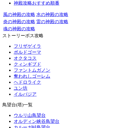
神殿攻略おすすめ順番
風の神殿の攻略
水の神殿の攻略
炎の神殿の攻略
雷の神殿の攻略
魂の神殿の攻略
ストーリーボス攻略
フリザゲイラ
ボルドゴーマ
オクタコス
クィンギブド
ファントムガノン
奪われしゴーレム
ヘドロライク
ユン坊
イルバジア
鳥望台(塔)一覧
ウルリ山鳥望台
オルディン峡谷鳥望台
カルーガ峠鳥望台