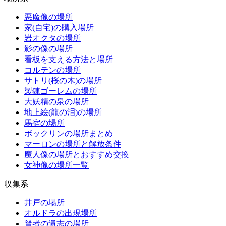
悪魔像の場所
家(自宅)の購入場所
岩オクタの場所
影の像の場所
看板を支える方法と場所
コルテンの場所
サトリ(桜の木)の場所
製錬ゴーレムの場所
大妖精の泉の場所
地上絵(龍の泪)の場所
馬宿の場所
ボックリンの場所まとめ
マーロンの場所と解放条件
魔人像の場所とおすすめ交換
女神像の場所一覧
収集系
井戸の場所
オルドラの出現場所
賢者の遺志の場所