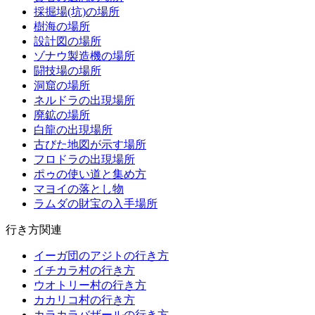
採掘場(坑)の場所
樹海の場所
設計図の場所
ゾナウ製造機の場所
闘技場の場所
洞窟の場所
ネルドラの出現場所
廃鉱の場所
白龍の出現場所
古びた地図が示す場所
フロドラの出現場所
ポゥの使い道と集め方
マヨイの落とし物
ラムダの財宝の入手場所
行き方関連
イーガ団のアジトの行き方
イチカラ村の行き方
ウオトリー村の行き方
カカリコ村の行き方
カラカラバザールの行き方