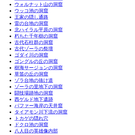
ウォルナット山の洞窟
ウッコ池の洞窟
王家の隠し通路
雷の台地の洞窟
北ハイラル平原の洞窟
朽ちた千年樹の洞窟
古代石柱群の洞窟
古代ゾーラの祭壇
ゴダイ川の洞窟
ゴングルの丘の洞窟
樹海サージョンの洞窟
草笛の丘の洞窟
ゾラ台地の抜け道
ゾーラの里地下の洞窟
闘技場跡地の洞窟
西ゲルド地下遺跡
パファー海岸の天井窟
タイアモン川下流の洞窟
トカゲの隠れ穴
ドクロ池の洞窟
八人目の英雄像内部