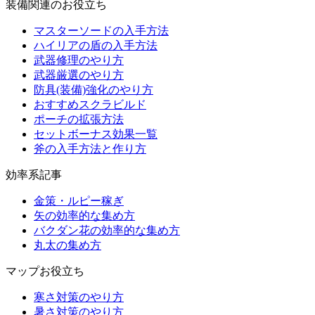
装備関連のお役立ち
マスターソードの入手方法
ハイリアの盾の入手方法
武器修理のやり方
武器厳選のやり方
防具(装備)強化のやり方
おすすめスクラビルド
ポーチの拡張方法
セットボーナス効果一覧
斧の入手方法と作り方
効率系記事
金策・ルピー稼ぎ
矢の効率的な集め方
バクダン花の効率的な集め方
丸太の集め方
マップお役立ち
寒さ対策のやり方
暑さ対策のやり方