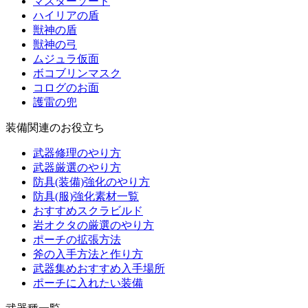
マスターソード
ハイリアの盾
獣神の盾
獣神の弓
ムジュラ仮面
ボコブリンマスク
コログのお面
護雷の兜
装備関連のお役立ち
武器修理のやり方
武器厳選のやり方
防具(装備)強化のやり方
防具(服)強化素材一覧
おすすめスクラビルド
岩オクタの厳選のやり方
ポーチの拡張方法
斧の入手方法と作り方
武器集めおすすめ入手場所
ポーチに入れたい装備