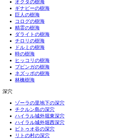
オクタの樹海
ギナビーの樹海
巨人の樹海
コログの樹海
精霊の樹海
ダライトの樹海
チロリの樹海
ドルミの樹海
時の樹海
ヒッコリの樹海
ブビンガの樹海
ネズッポの樹海
林檎樹海
深穴
ゾーラの里地下の深穴
チクルン島の深穴
ハイラル城外堀東深穴
ハイラル城外堀西深穴
ビトゥオ谷の深穴
リトの村の深穴