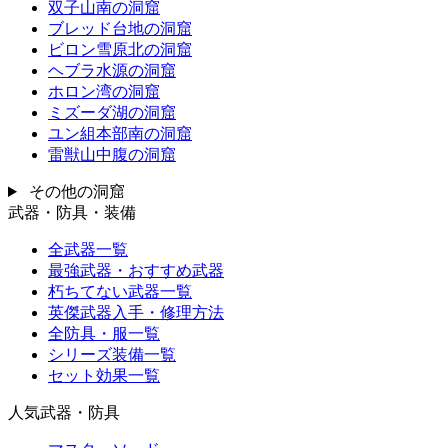
双子山南の洞窟
ブレッド台地の洞窟
ビロン雪原北の洞窟
ヘブラ水源の洞窟
ホロン湾の洞窟
ミズーダ湖の洞窟
ユン組本部南の洞窟
雷獣山中腹の洞窟
その他の洞窟
武器・防具・装備
全武器一覧
最強武器・おすすめ武器
朽ちてない武器一覧
英傑武器入手・修理方法
全防具・服一覧
シリーズ装備一覧
セット効果一覧
人気武器・防具