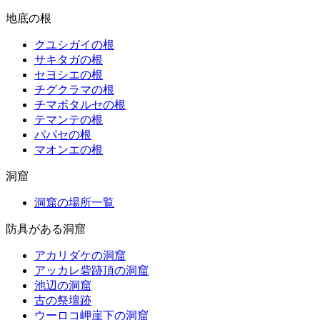
地底の根
クユシガイの根
サキタガの根
セヨシエの根
チグクラマの根
チマボタルセの根
テマンテの根
パパセの根
マオンエの根
洞窟
洞窟の場所一覧
防具がある洞窟
アカリダケの洞窟
アッカレ砦跡頂の洞窟
池辺の洞窟
古の祭壇跡
ウーロコ岬崖下の洞窟