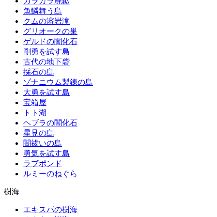
カラカラ廃鉱
魚鱗舞う島
クムの溶岩滝
グリオークの巣
ゲルドの闇化石
剛勇を試す島
古代の地下砦
採石の島
ゾナニウム製錬の島
大勇を試す島
宝箱屋
トト湖
ヘブラの闇化石
星見の島
闇祓いの島
勇気を試す島
ラブポンド
ルミーのねぐら
樹海
エキスパの樹海