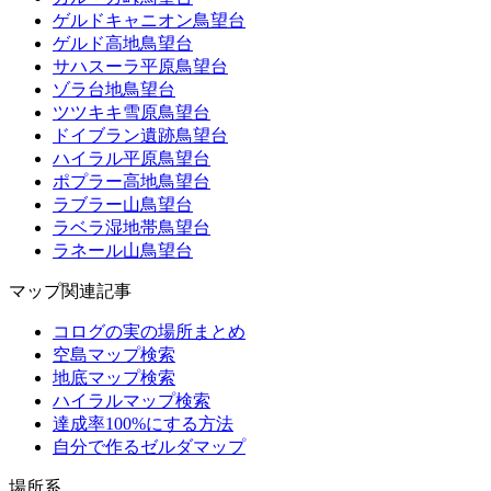
ゲルドキャニオン鳥望台
ゲルド高地鳥望台
サハスーラ平原鳥望台
ゾラ台地鳥望台
ツツキキ雪原鳥望台
ドイブラン遺跡鳥望台
ハイラル平原鳥望台
ポプラー高地鳥望台
ラブラー山鳥望台
ラベラ湿地帯鳥望台
ラネール山鳥望台
マップ関連記事
コログの実の場所まとめ
空島マップ検索
地底マップ検索
ハイラルマップ検索
達成率100%にする方法
自分で作るゼルダマップ
場所系