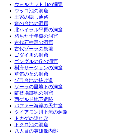
ウォルナット山の洞窟
ウッコ池の洞窟
王家の隠し通路
雷の台地の洞窟
北ハイラル平原の洞窟
朽ちた千年樹の洞窟
古代石柱群の洞窟
古代ゾーラの祭壇
ゴダイ川の洞窟
ゴングルの丘の洞窟
樹海サージョンの洞窟
草笛の丘の洞窟
ゾラ台地の抜け道
ゾーラの里地下の洞窟
闘技場跡地の洞窟
西ゲルド地下遺跡
パファー海岸の天井窟
タイアモン川下流の洞窟
トカゲの隠れ穴
ドクロ池の洞窟
八人目の英雄像内部