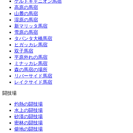
ゲルドキャニオン馬宿
高原の馬宿
山麓の馬宿
湿原の馬宿
新マリッタ馬宿
雪原の馬宿
タバンタ大橋馬宿
ヒガッカレ馬宿
双子馬宿
平原外れの馬宿
ミナッカレ馬宿
森の馬宿の場所
リバーサイド馬宿
レイクサイド馬宿
闘技場
灼熱の闘技場
水上の闘技場
砂漠の闘技場
密林の闘技場
僻地の闘技場