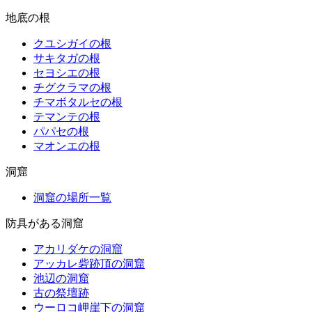
地底の根
クユシガイの根
サキタガの根
セヨシエの根
チグクラマの根
チマボタルセの根
テマンテの根
パパセの根
マオンエの根
洞窟
洞窟の場所一覧
防具がある洞窟
アカリダケの洞窟
アッカレ砦跡頂の洞窟
池辺の洞窟
古の祭壇跡
ウーロコ岬崖下の洞窟