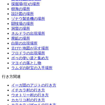
採掘場(坑)の場所
樹海の場所
設計図の場所
ゾナウ製造機の場所
闘技場の場所
洞窟の場所
ネルドラの出現場所
廃鉱の場所
白龍の出現場所
古びた地図が示す場所
フロドラの出現場所
ポゥの使い道と集め方
マヨイの落とし物
ラムダの財宝の入手場所
行き方関連
イーガ団のアジトの行き方
イチカラ村の行き方
ウオトリー村の行き方
カカリコ村の行き方
カラカラバザールの行き方