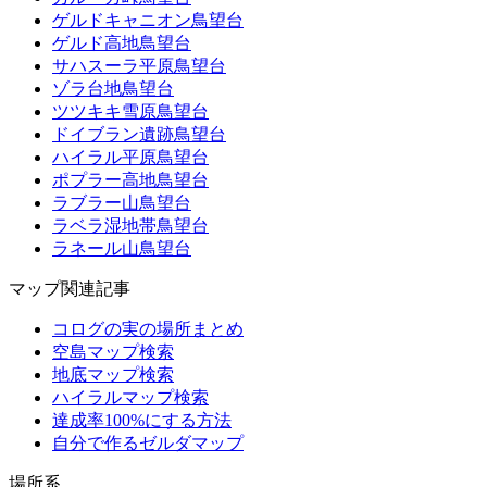
ゲルドキャニオン鳥望台
ゲルド高地鳥望台
サハスーラ平原鳥望台
ゾラ台地鳥望台
ツツキキ雪原鳥望台
ドイブラン遺跡鳥望台
ハイラル平原鳥望台
ポプラー高地鳥望台
ラブラー山鳥望台
ラベラ湿地帯鳥望台
ラネール山鳥望台
マップ関連記事
コログの実の場所まとめ
空島マップ検索
地底マップ検索
ハイラルマップ検索
達成率100%にする方法
自分で作るゼルダマップ
場所系