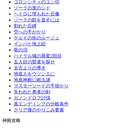
ゴロンシティのユン坊
ゾーラの里のシド
ヘドロに埋もれた石像
ゾーラの鎧を直すには
割れた石碑
空への手がかり
ゲルドの街のルージュ
インパと地上絵
龍の泪
ハイラル城の異変2回目
五人目の賢者を探せ
太古よりの導き
地底人をウツシエに
地底神殿に眠る謎
マスターソードの手掛かり
失われた勇者の剣
ガノンドロフ討伐
真エンディングの分岐条件
クリア後のやりこみ要素
神殿攻略