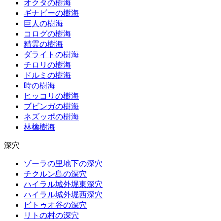
オクタの樹海
ギナビーの樹海
巨人の樹海
コログの樹海
精霊の樹海
ダライトの樹海
チロリの樹海
ドルミの樹海
時の樹海
ヒッコリの樹海
ブビンガの樹海
ネズッポの樹海
林檎樹海
深穴
ゾーラの里地下の深穴
チクルン島の深穴
ハイラル城外堀東深穴
ハイラル城外堀西深穴
ビトゥオ谷の深穴
リトの村の深穴