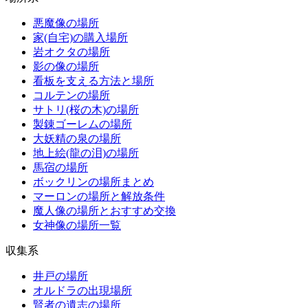
悪魔像の場所
家(自宅)の購入場所
岩オクタの場所
影の像の場所
看板を支える方法と場所
コルテンの場所
サトリ(桜の木)の場所
製錬ゴーレムの場所
大妖精の泉の場所
地上絵(龍の泪)の場所
馬宿の場所
ボックリンの場所まとめ
マーロンの場所と解放条件
魔人像の場所とおすすめ交換
女神像の場所一覧
収集系
井戸の場所
オルドラの出現場所
賢者の遺志の場所