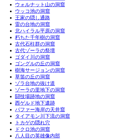
ウォルナット山の洞窟
ウッコ池の洞窟
王家の隠し通路
雷の台地の洞窟
北ハイラル平原の洞窟
朽ちた千年樹の洞窟
古代石柱群の洞窟
古代ゾーラの祭壇
ゴダイ川の洞窟
ゴングルの丘の洞窟
樹海サージョンの洞窟
草笛の丘の洞窟
ゾラ台地の抜け道
ゾーラの里地下の洞窟
闘技場跡地の洞窟
西ゲルド地下遺跡
パファー海岸の天井窟
タイアモン川下流の洞窟
トカゲの隠れ穴
ドクロ池の洞窟
八人目の英雄像内部