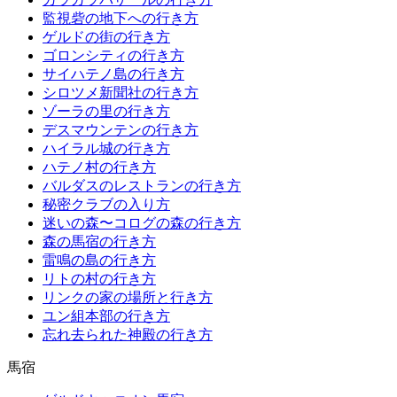
監視砦の地下への行き方
ゲルドの街の行き方
ゴロンシティの行き方
サイハテノ島の行き方
シロツメ新聞社の行き方
ゾーラの里の行き方
デスマウンテンの行き方
ハイラル城の行き方
ハテノ村の行き方
バルダスのレストランの行き方
秘密クラブの入り方
迷いの森〜コログの森の行き方
森の馬宿の行き方
雷鳴の島の行き方
リトの村の行き方
リンクの家の場所と行き方
ユン組本部の行き方
忘れ去られた神殿の行き方
馬宿