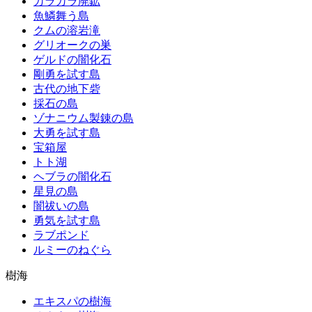
カラカラ廃鉱
魚鱗舞う島
クムの溶岩滝
グリオークの巣
ゲルドの闇化石
剛勇を試す島
古代の地下砦
採石の島
ゾナニウム製錬の島
大勇を試す島
宝箱屋
トト湖
ヘブラの闇化石
星見の島
闇祓いの島
勇気を試す島
ラブポンド
ルミーのねぐら
樹海
エキスパの樹海