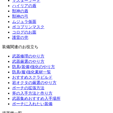
マスターソード
ハイリアの盾
獣神の盾
獣神の弓
ムジュラ仮面
ボコブリンマスク
コログのお面
護雷の兜
装備関連のお役立ち
武器修理のやり方
武器厳選のやり方
防具(装備)強化のやり方
防具(服)強化素材一覧
おすすめスクラビルド
岩オクタの厳選のやり方
ポーチの拡張方法
斧の入手方法と作り方
武器集めおすすめ入手場所
ポーチに入れたい装備