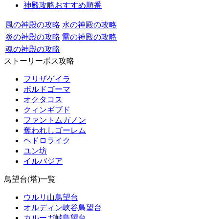
神殿攻略おすすめ順番
風の神殿の攻略
水の神殿の攻略
炎の神殿の攻略
雷の神殿の攻略
魂の神殿の攻略
ストーリーボス攻略
フリザゲイラ
ボルドゴーマ
オクタコス
クィンギブド
ファントムガノン
奪われしゴーレム
ヘドロライク
ユン坊
イルバジア
鳥望台(塔)一覧
ウルリ山鳥望台
オルディン峡谷鳥望台
カルーガ峠鳥望台