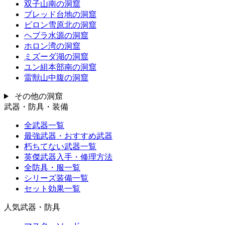
双子山南の洞窟
ブレッド台地の洞窟
ビロン雪原北の洞窟
ヘブラ水源の洞窟
ホロン湾の洞窟
ミズーダ湖の洞窟
ユン組本部南の洞窟
雷獣山中腹の洞窟
その他の洞窟
武器・防具・装備
全武器一覧
最強武器・おすすめ武器
朽ちてない武器一覧
英傑武器入手・修理方法
全防具・服一覧
シリーズ装備一覧
セット効果一覧
人気武器・防具