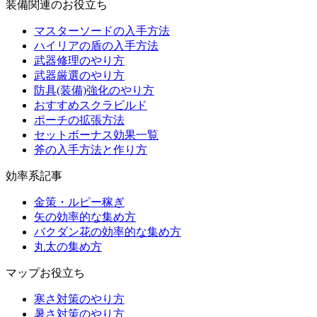
装備関連のお役立ち
マスターソードの入手方法
ハイリアの盾の入手方法
武器修理のやり方
武器厳選のやり方
防具(装備)強化のやり方
おすすめスクラビルド
ポーチの拡張方法
セットボーナス効果一覧
斧の入手方法と作り方
効率系記事
金策・ルピー稼ぎ
矢の効率的な集め方
バクダン花の効率的な集め方
丸太の集め方
マップお役立ち
寒さ対策のやり方
暑さ対策のやり方