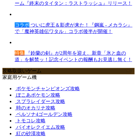
ーム『終末のタイタン：ラストラッシュ』リリース！
コラボ
ついに虎王＆影虎が来た！『鋼嵐 - メカラシ』
で「魔神英雄伝ワタル」コラボ後半が開催！
特集
『鈴蘭の剣』が2周年を迎え、新章「氷と血の
道」を解禁ッ！記念イベントの報酬もお見逃し無く！
攻略取扱いゲーム
家庭用ゲーム機
ポケモンチャンピオンズ攻略
ぽこあポケモン攻略
スプラレイダース攻略
時のオカリナ攻略
ペルソナ4ゴールデン攻略
トモコレ攻略
バイオレクイエム攻略
紅の砂漠攻略