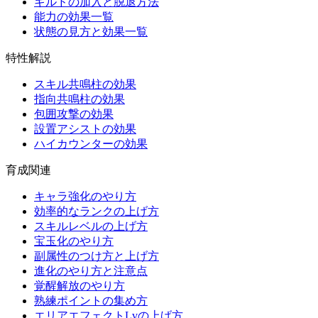
ギルドの加入と脱退方法
能力の効果一覧
状態の見方と効果一覧
特性解説
スキル共鳴柱の効果
指向共鳴柱の効果
包囲攻撃の効果
設置アシストの効果
ハイカウンターの効果
育成関連
キャラ強化のやり方
効率的なランクの上げ方
スキルレベルの上げ方
宝玉化のやり方
副属性のつけ方と上げ方
進化のやり方と注意点
覚醒解放のやり方
熟練ポイントの集め方
エリアエフェクトLvの上げ方