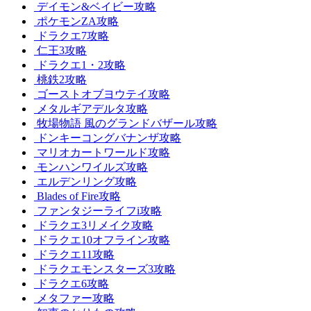
デイモン&ベイビー攻略
ポケモンZA攻略
ドラクエ7攻略
仁王3攻略
ドラクエ1・2攻略
桃鉄2攻略
ゴーストオブヨウテイ攻略
メタルギアデルタ攻略
牧場物語 風のグランドバザール攻略
ドンキーコングバナンザ攻略
マリオカートワールド攻略
モンハンワイルズ攻略
エルデンリング攻略
Blades of Fire攻略
ファンタジーライフi攻略
ドラクエ3リメイク攻略
ドラクエ10オフライン攻略
ドラクエ11攻略
ドラクエモンスターズ3攻略
ドラクエ6攻略
メタファー攻略