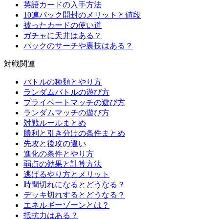
英語カードの入手方法
10連パック開封のメリットと値段
被ったカードの使い道
ガチャに天井はある？
パックのサーチや裏技はある？
対戦関連
バトルの種類とやり方
ランダムバトルの遊び方
プライベートマッチの遊び方
ランダムマッチの遊び方
対戦ルールまとめ
勝利と引き分けの条件まとめ
先攻と後攻の違い
進化の条件とやり方
弱点の効果と計算方法
逃げるやり方とメリット
時間切れになるとどうなる？
デッキ切れするとどうなる？
エネルギーゾーンとは？
抵抗力はある？