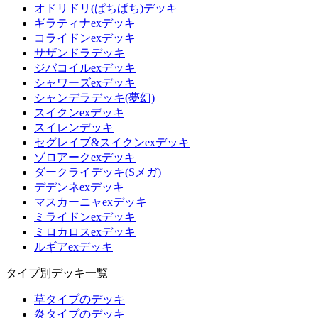
オドリドリ(ぱちぱち)デッキ
ギラティナexデッキ
コライドンexデッキ
サザンドラデッキ
ジバコイルexデッキ
シャワーズexデッキ
シャンデラデッキ(夢幻)
スイクンexデッキ
スイレンデッキ
セグレイブ&スイクンexデッキ
ゾロアークexデッキ
ダークライデッキ(Sメガ)
デデンネexデッキ
マスカーニャexデッキ
ミライドンexデッキ
ミロカロスexデッキ
ルギアexデッキ
タイプ別デッキ一覧
草タイプのデッキ
炎タイプのデッキ