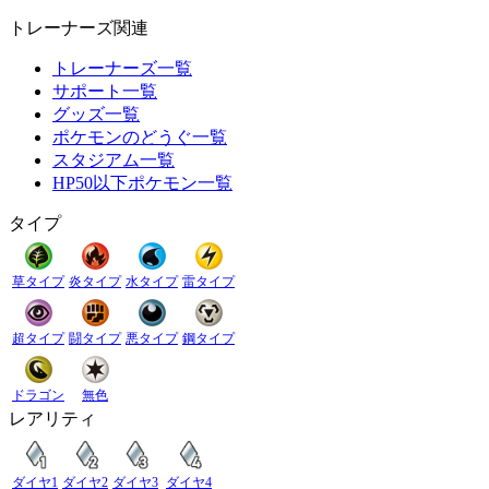
トレーナーズ関連
トレーナーズ一覧
サポート一覧
グッズ一覧
ポケモンのどうぐ一覧
スタジアム一覧
HP50以下ポケモン一覧
タイプ
草タイプ
炎タイプ
水タイプ
雷タイプ
超タイプ
闘タイプ
悪タイプ
鋼タイプ
ドラゴン
無色
レアリティ
ダイヤ1
ダイヤ2
ダイヤ3
ダイヤ4