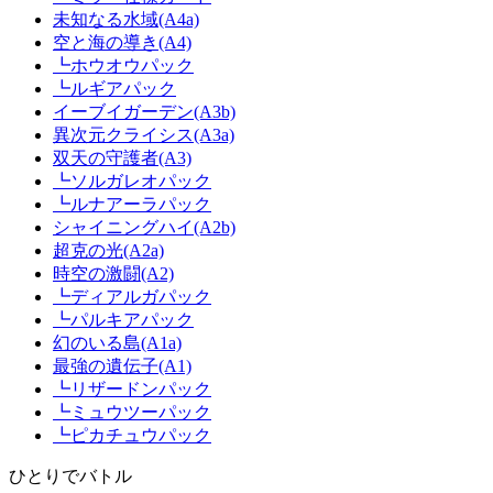
未知なる水域(A4a)
空と海の導き(A4)
┗ホウオウパック
┗ルギアパック
イーブイガーデン(A3b)
異次元クライシス(A3a)
双天の守護者(A3)
┗ソルガレオパック
┗ルナアーラパック
シャイニングハイ(A2b)
超克の光(A2a)
時空の激闘(A2)
┗ディアルガパック
┗パルキアパック
幻のいる島(A1a)
最強の遺伝子(A1)
┗リザードンパック
┗ミュウツーパック
┗ピカチュウパック
ひとりでバトル