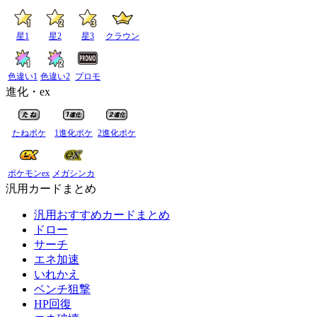
星1
星2
星3
クラウン
色違い1
色違い2
プロモ
進化・ex
たねポケ
1進化ポケ
2進化ポケ
ポケモンex
メガシンカ
汎用カードまとめ
汎用おすすめカードまとめ
ドロー
サーチ
エネ加速
いれかえ
ベンチ狙撃
HP回復