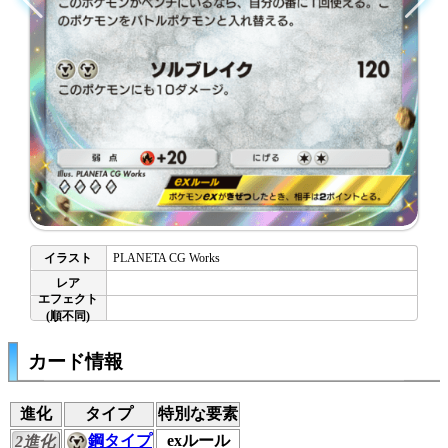
PLANETA CG Works
カード情報
進化
タイプ
特別な要素
鋼タイプ
exルール
2進化