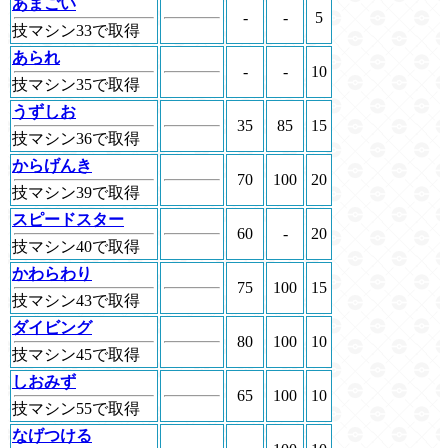
あまごい
-
-
5
技マシン33で取得
あられ
-
-
10
技マシン35で取得
うずしお
35
85
15
技マシン36で取得
からげんき
70
100
20
技マシン39で取得
スピードスター
60
-
20
技マシン40で取得
かわらわり
75
100
15
技マシン43で取得
ダイビング
80
100
10
技マシン45で取得
しおみず
65
100
10
技マシン55で取得
なげつける