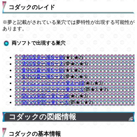
コダックのレイド
※夢と記載がされている巣穴では夢特性が出現する可能性が
あります。
両ソフトで出現する巣穴
清涼湿原ー巣Bー細
(★1,★2)
清涼湿原ー巣Bー太
(夢★2,★3)
集中の森ー巣Eー細
(★1,★2)
集中の森ー巣Eー太
(夢★2,★3)
チャレンジビーチー巣Aー細
(★1,★2)
チャレンジビーチー巣Aー太
(夢★2,★3)
闘心の洞窟ー巣Cー細
(★1,★2)
闘心の洞窟ー巣Cー太
(夢★1,★2)
コダックの図鑑情報
コダックの基本情報