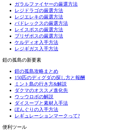
ガラルファイヤーの厳選方法
レジドラゴの厳選方法
レジエレキの厳選方法
バドレックスの厳選方法
レイスポスの厳選方法
ブリザポスの厳選方法
ケルディオ入手方法
レジギガス入手方法
鎧の孤島の新要素
鎧の孤島攻略まとめ
150匹のディグダの探し方と報酬
ミント島の行き方&解説
ダクマのオススメ進化先
ウッウロボの解説
ダイスープと素材入手法
ぼんぐりの入手方法
レギュレーションマークって?
便利ツール