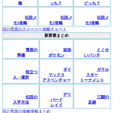
報
っち？
どっち？
伝説メ
伝説メ
伝説メ
モ1攻略
モ2攻略
モ3攻略
冠の雪原のストーリー攻略チャート
新要素まとめ
雪原の
追加
とくせ
準備
ポケモン
いパッチ
ダイ
ガラル
役立つ
マックス
スター
人・場所
アドベンチャー
トーナメント
デリ
伝説の
三闘の
バード
入手方法
足跡
レイド
冠の雪原の攻略情報まとめ