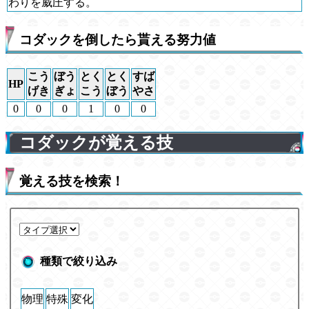
わりを威圧する。
コダックを倒したら貰える努力値
こう
ぼう
とく
とく
すば
HP
げき
ぎょ
こう
ぼう
やさ
0
0
0
1
0
0
コダックが覚える技
覚える技を検索！
種類で絞り込み
物理
特殊
変化