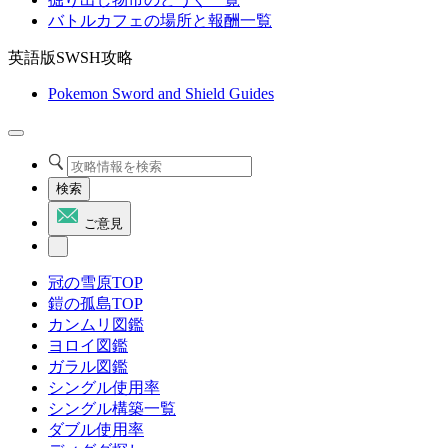
バトルカフェの場所と報酬一覧
英語版SWSH攻略
Pokemon Sword and Shield Guides
検索
ご意見
冠の雪原TOP
鎧の孤島TOP
カンムリ図鑑
ヨロイ図鑑
ガラル図鑑
シングル使用率
シングル構築一覧
ダブル使用率