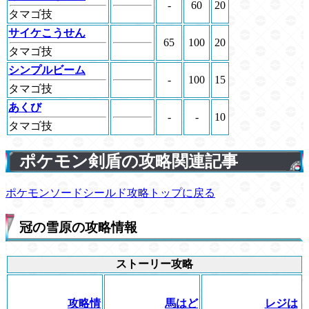
-
60
20
タマゴ技
サイケこうせん
65
100
20
タマゴ技
シンプルビーム
-
100
15
タマゴ技
あくび
-
-
10
タマゴ技
ポケモン剣盾の攻略関連記事
ポケモンソードシールド攻略トップに戻る
冠の雪原の攻略情報
ストーリー攻略
攻略情
馬はど
レジは