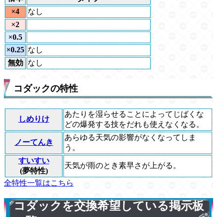
×4
なし
×2
×0.5
×0.25
なし
無効
なし
コダックの特性
あたりを湿らせることによってじばくな
しめりけ
どの爆発する技をだれも使えなくなる。
あらゆる天気の影響がなくなってしま
ノーてんき
う。
すいすい
天気が雨のとき素早さが上がる。
(夢特性)
全特性一覧はこちら
コダックを交換希望している掲示板