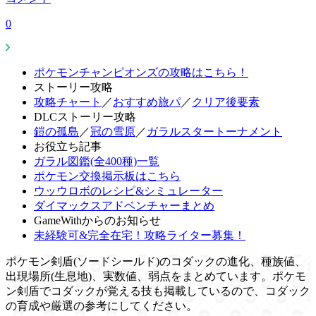
0
ポケモンチャンピオンズの攻略はこちら！
ストーリー攻略
攻略チャート
／
おすすめ旅パ
／
クリア後要素
DLCストーリー攻略
鎧の孤島
／
冠の雪原
／
ガラルスタートーナメント
お役立ち記事
ガラル図鑑(全400種)一覧
ポケモン交換掲示板はこちら
ウッウロボのレシピ&シミュレーター
ダイマックスアドベンチャーまとめ
GameWithからのお知らせ
未経験可&完全在宅！攻略ライター募集！
ポケモン剣盾(ソードシールド)のコダックの進化、種族値、
出現場所(生息地)、実数値、弱点をまとめています。ポケモ
ン剣盾でコダックが覚える技も掲載しているので、コダック
の育成や厳選の参考にしてください。