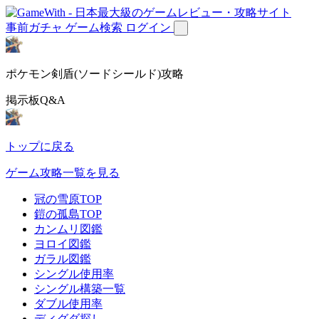
事前ガチャ
ゲーム検索
ログイン
ポケモン剣盾(ソードシールド)攻略
掲示板Q&A
トップに戻る
ゲーム攻略一覧を見る
冠の雪原TOP
鎧の孤島TOP
カンムリ図鑑
ヨロイ図鑑
ガラル図鑑
シングル使用率
シングル構築一覧
ダブル使用率
ディグダ探し