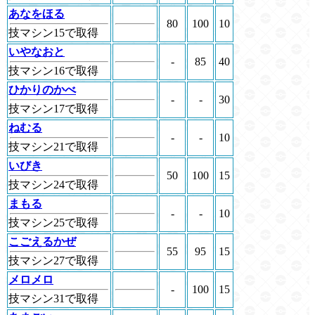
あなをほる
80
100
10
技マシン15で取得
いやなおと
-
85
40
技マシン16で取得
ひかりのかべ
-
-
30
技マシン17で取得
ねむる
-
-
10
技マシン21で取得
いびき
50
100
15
技マシン24で取得
まもる
-
-
10
技マシン25で取得
こごえるかぜ
55
95
15
技マシン27で取得
メロメロ
-
100
15
技マシン31で取得