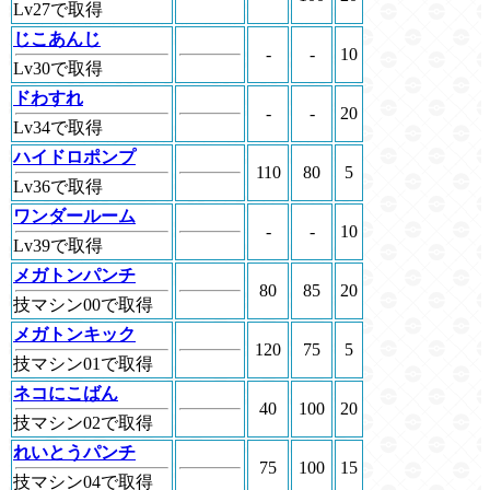
Lv27で取得
じこあんじ
-
-
10
Lv30で取得
ドわすれ
-
-
20
Lv34で取得
ハイドロポンプ
110
80
5
Lv36で取得
ワンダールーム
-
-
10
Lv39で取得
メガトンパンチ
80
85
20
技マシン00で取得
メガトンキック
120
75
5
技マシン01で取得
ネコにこばん
40
100
20
技マシン02で取得
れいとうパンチ
75
100
15
技マシン04で取得