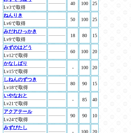
40
100
25
Lv3で取得
ねんりき
50
100
25
Lv6で取得
みだれひっかき
18
80
15
Lv9で取得
みずのはどう
60
100
20
Lv12で取得
かなしばり
-
100
20
Lv15で取得
しねんのずつき
80
90
15
Lv18で取得
いやなおと
-
85
40
Lv21で取得
アクアテール
90
90
10
Lv24で取得
みずびたし
-
100
20