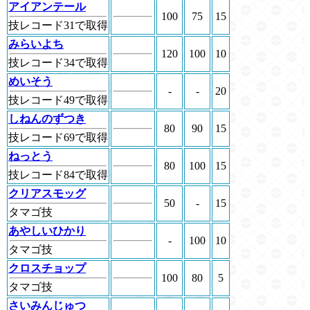
アイアンテール
100
75
15
技レコード31で取得
みらいよち
120
100
10
技レコード34で取得
めいそう
-
-
20
技レコード49で取得
しねんのずつき
80
90
15
技レコード69で取得
ねっとう
80
100
15
技レコード84で取得
クリアスモッグ
50
-
15
タマゴ技
あやしいひかり
-
100
10
タマゴ技
クロスチョップ
100
80
5
タマゴ技
さいみんじゅつ