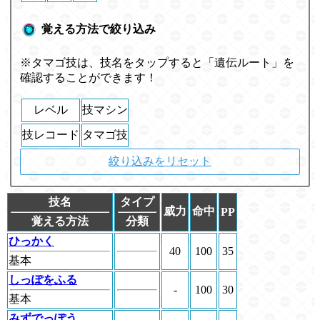
覚える方法で絞り込み
※タマゴ技は、技名をタップすると「遺伝ルート」を
確認することができます！
レベル
技マシン
技レコード
タマゴ技
絞り込みをリセット
技名
タイプ
威力
命中
PP
覚える方法
分類
ひっかく
40
100
35
基本
しっぽをふる
-
100
30
基本
みずでっぽう