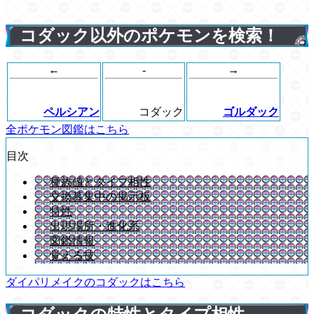
コダック以外のポケモンを検索！
←
-
→
ペルシアン
コダック
ゴルダック
全ポケモン図鑑はこちら
目次
種族値とタイプ相性
交換募集中の掲示板
特性
出現場所・進化系
図鑑情報
覚える技
ダイパリメイクのコダックはこちら