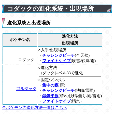
コダックの進化系統・出現場所
進化系統と出現場所
進化方法
ポケモン名
出現場所
○入手/出現場所
・
チャレンジビーチ
(全天候)
コダック
・
ファイトケイブ
(吹雪/砂嵐/霧)
○進化方法
コダックレベル33で進化
○固定シンボル
・
集中の森
(雨)
ゴルダック
・
チャレンジビーチ
(快晴/雷雨)
・
鍛錬平原
(晴れ/快晴/曇り/雨/雷雨)
・
ファイトケイブ
(晴れ)
全ポケモンの進化方法一覧はこちら