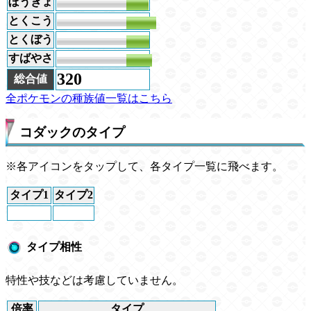
ぼうぎょ
48
とくこう
65
とくぼう
50
すばやさ
55
320
総合値
全ポケモンの種族値一覧はこちら
コダックのタイプ
※各アイコンをタップして、各タイプ一覧に飛べます。
タイプ1
タイプ2
タイプ相性
特性や技などは考慮していません。
倍率
タイプ