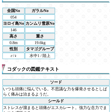
全国No
ガラルNo
054
-
ヨロイ島No
カンムリ雪原No
146
-
高さ
重さ
0.8m
19.6kg
性別
タマゴグループ
♂/♀
水中1 / 陸上
コダックの図鑑テキスト
ソード
いつも頭痛に悩んでいる。不思議な力を爆発させるとしば
らく痛みは治まるようだ。
シールド
ストレスが溜まると頭痛がエスカレート。強力な念力でま