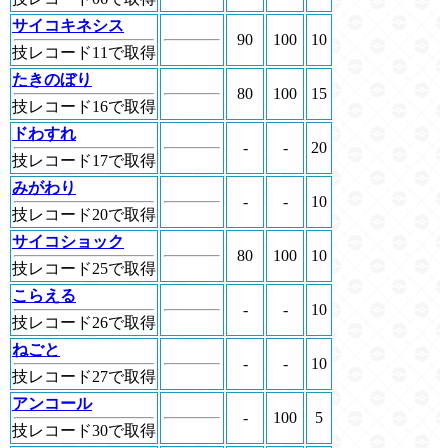
サイコキネシス
90
100
10
技レコード11で取得
たきのぼり
80
100
15
技レコード16で取得
ドわすれ
-
-
20
技レコード17で取得
みがわり
-
-
10
技レコード20で取得
サイコショック
80
100
10
技レコード25で取得
こらえる
-
-
10
技レコード26で取得
ねごと
-
-
10
技レコード27で取得
アンコール
-
100
5
技レコード30で取得