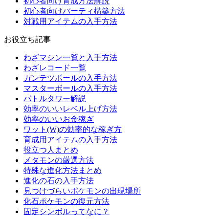
初心者向け育成方法解説
初心者向けパーティ構築方法
対戦用アイテムの入手方法
お役立ち記事
わざマシン一覧と入手方法
わざレコード一覧
ガンテツボールの入手方法
マスターボールの入手方法
バトルタワー解説
効率のいいレベル上げ方法
効率のいいお金稼ぎ
ワット(W)の効率的な稼ぎ方
育成用アイテムの入手方法
役立つ人まとめ
メタモンの厳選方法
特殊な進化方法まとめ
進化の石の入手方法
見つけづらいポケモンの出現場所
化石ポケモンの復元方法
固定シンボルってなに？