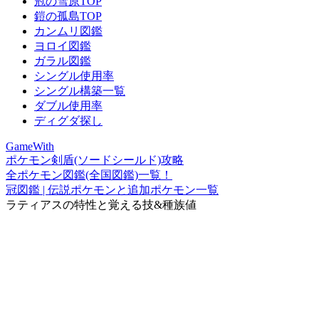
冠の雪原TOP
鎧の孤島TOP
カンムリ図鑑
ヨロイ図鑑
ガラル図鑑
シングル使用率
シングル構築一覧
ダブル使用率
ディグダ探し
GameWith
ポケモン剣盾(ソードシールド)攻略
全ポケモン図鑑(全国図鑑)一覧！
冠図鑑 | 伝説ポケモンと追加ポケモン一覧
ラティアスの特性と覚える技&種族値