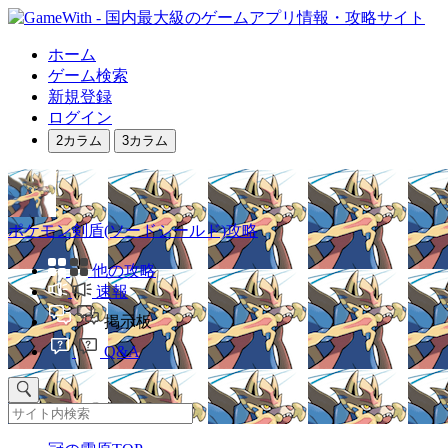
ホーム
ゲーム検索
新規登録
ログイン
2カラム
3カラム
ポケモン剣盾(ソードシールド)攻略
他の攻略
速報
掲示板
Q&A