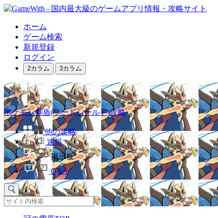
ホーム
ゲーム検索
新規登録
ログイン
2カラム
3カラム
ポケモン剣盾(ソードシールド)攻略
他の攻略
速報
掲示板
Q&A