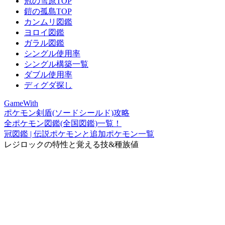
冠の雪原TOP
鎧の孤島TOP
カンムリ図鑑
ヨロイ図鑑
ガラル図鑑
シングル使用率
シングル構築一覧
ダブル使用率
ディグダ探し
GameWith
ポケモン剣盾(ソードシールド)攻略
全ポケモン図鑑(全国図鑑)一覧！
冠図鑑 | 伝説ポケモンと追加ポケモン一覧
レジロックの特性と覚える技&種族値