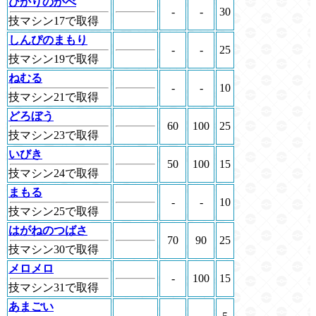
ひかりのかべ
-
-
30
技マシン17で取得
しんぴのまもり
-
-
25
技マシン19で取得
ねむる
-
-
10
技マシン21で取得
どろぼう
60
100
25
技マシン23で取得
いびき
50
100
15
技マシン24で取得
まもる
-
-
10
技マシン25で取得
はがねのつばさ
70
90
25
技マシン30で取得
メロメロ
-
100
15
技マシン31で取得
あまごい