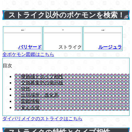
ストライク以外のポケモンを検索！
←
-
→
バリヤード
ストライク
ルージュラ
全ポケモン図鑑はこちら
目次
種族値とタイプ相性
交換募集中の掲示板
特性
出現場所・進化系
図鑑情報
覚える技
ダイパリメイクのストライクはこちら