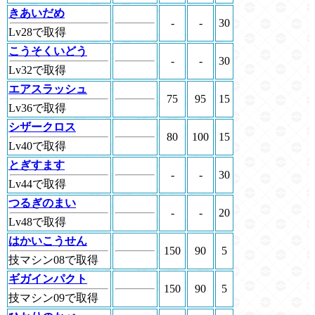
きあいだめ
-
-
30
Lv28で取得
こうそくいどう
-
-
30
Lv32で取得
エアスラッシュ
75
95
15
Lv36で取得
シザークロス
80
100
15
Lv40で取得
とぎすます
-
-
30
Lv44で取得
つるぎのまい
-
-
20
Lv48で取得
はかいこうせん
150
90
5
技マシン08で取得
ギガインパクト
150
90
5
技マシン09で取得