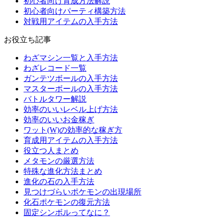
初心者向け育成方法解説
初心者向けパーティ構築方法
対戦用アイテムの入手方法
お役立ち記事
わざマシン一覧と入手方法
わざレコード一覧
ガンテツボールの入手方法
マスターボールの入手方法
バトルタワー解説
効率のいいレベル上げ方法
効率のいいお金稼ぎ
ワット(W)の効率的な稼ぎ方
育成用アイテムの入手方法
役立つ人まとめ
メタモンの厳選方法
特殊な進化方法まとめ
進化の石の入手方法
見つけづらいポケモンの出現場所
化石ポケモンの復元方法
固定シンボルってなに？