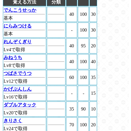
覚える方法
分類
でんこうせっか
40
100
30
基本
にらみつける
-
100
30
基本
れんぞくぎり
40
95
20
Lv4で取得
みねうち
40
100
40
Lv8で取得
つばさでうつ
60
100
35
Lv12で取得
かげぶんしん
-
-
15
Lv16で取得
ダブルアタック
35
90
10
Lv20で取得
きりさく
70
100
20
Lv24で取得