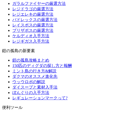
ガラルファイヤーの厳選方法
レジドラゴの厳選方法
レジエレキの厳選方法
バドレックスの厳選方法
レイスポスの厳選方法
ブリザポスの厳選方法
ケルディオ入手方法
レジギガス入手方法
鎧の孤島の新要素
鎧の孤島攻略まとめ
150匹のディグダの探し方と報酬
ミント島の行き方&解説
ダクマのオススメ進化先
ウッウロボの解説
ダイスープと素材入手法
ぼんぐりの入手方法
レギュレーションマークって?
便利ツール