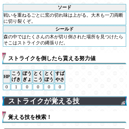
ソード
戦いを重ねるごとに窯の切れ味は上がる。大木も一刀両断
に切り裂くぞ。
シールド
森の中ではたくさんの木が切り倒された場所を見つけたら
そこはストライクの縄張りだ。
ストライクを倒したら貰える努力値
こう
ぼう
とく
とく
すば
HP
げき
ぎょ
こう
ぼう
やさ
0
1
0
0
0
0
ストライクが覚える技
覚える技を検索！