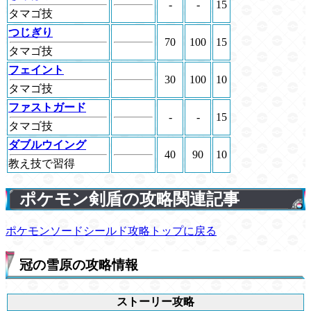
-
-
15
タマゴ技
つじぎり
70
100
15
タマゴ技
フェイント
30
100
10
タマゴ技
ファストガード
-
-
15
タマゴ技
ダブルウイング
40
90
10
教え技で習得
ポケモン剣盾の攻略関連記事
ポケモンソードシールド攻略トップに戻る
冠の雪原の攻略情報
ストーリー攻略