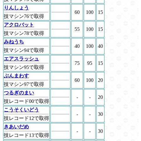
りんしょう
60
100
15
技マシン76で取得
アクロバット
55
100
15
技マシン78で取得
みねうち
40
100
40
技マシン94で取得
エアスラッシュ
75
95
15
技マシン95で取得
ぶんまわす
60
100
20
技マシン97で取得
つるぎのまい
-
-
20
技レコード00で取得
こうそくいどう
-
-
30
技レコード12で取得
きあいだめ
-
-
30
技レコード13で取得