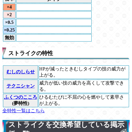
×4
×2
×0.5
×0.25
無効
ストライクの特性
HPが減ったときむしタイプの技の威力が
むしのしらせ
上がる。
威力が低い技の威力を高くして攻撃でき
テクニシャン
る。
ふくつのこころ
ひるむたびに不屈の心を燃やして素早さ
(夢特性)
が上がる。
全特性一覧はこちら
ストライクを交換希望している掲示