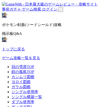
事前ガチャ
ゲーム検索
ログイン
ポケモン剣盾(ソードシールド)攻略
掲示板Q&A
トップに戻る
ゲーム攻略一覧を見る
冠の雪原TOP
鎧の孤島TOP
カンムリ図鑑
ヨロイ図鑑
ガラル図鑑
シングル使用率
シングル構築一覧
ダブル使用率
ディグダ探し