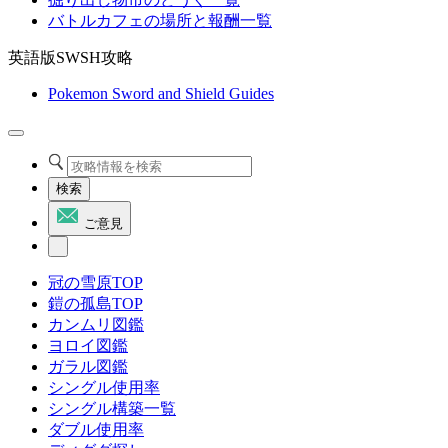
バトルカフェの場所と報酬一覧
英語版SWSH攻略
Pokemon Sword and Shield Guides
検索
ご意見
冠の雪原TOP
鎧の孤島TOP
カンムリ図鑑
ヨロイ図鑑
ガラル図鑑
シングル使用率
シングル構築一覧
ダブル使用率