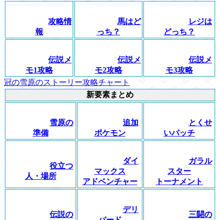
攻略情
馬はど
レジは
報
っち？
どっち？
伝説メ
伝説メ
伝説メ
モ1攻略
モ2攻略
モ3攻略
冠の雪原のストーリー攻略チャート
新要素まとめ
雪原の
追加
とくせ
準備
ポケモン
いパッチ
ダイ
ガラル
役立つ
マックス
スター
人・場所
アドベンチャー
トーナメント
デリ
伝説の
三闘の
バード