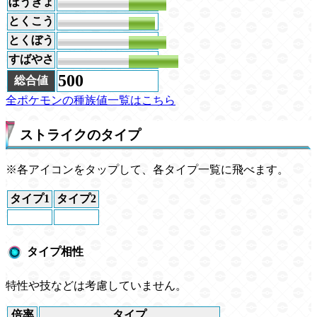
ぼうぎょ
80
とくこう
55
とくぼう
80
すばやさ
105
500
総合値
全ポケモンの種族値一覧はこちら
ストライクのタイプ
※各アイコンをタップして、各タイプ一覧に飛べます。
タイプ1
タイプ2
タイプ相性
特性や技などは考慮していません。
倍率
タイプ