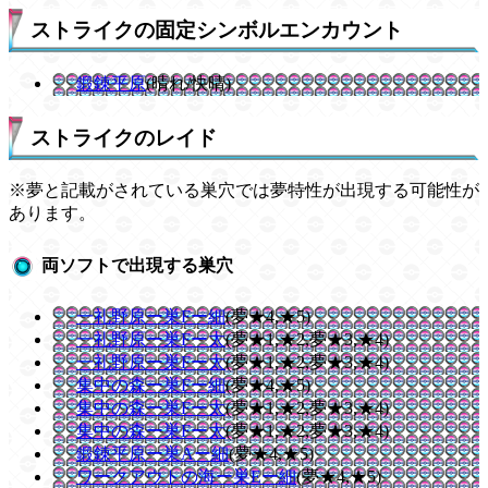
ストライクの固定シンボルエンカウント
鍛錬平原
(晴れ/快晴)
ストライクのレイド
※夢と記載がされている巣穴では夢特性が出現する可能性が
あります。
両ソフトで出現する巣穴
一礼野原ー巣Fー細
(夢★4,★5)
一礼野原ー巣Fー太
(夢★1,★2,夢★3,★4)
一礼野原ー巣Fー太
(夢★1,★2,夢★3,★4)
集中の森ー巣Fー細
(夢★4,★5)
集中の森ー巣Fー太
(夢★1,★2,夢★3,★4)
集中の森ー巣Fー太
(夢★1,★2,夢★3,★4)
鍛錬平原ー巣Aー細
(夢★4,★5)
ワークアウトの海ー巣Eー細
(夢★4,★5)