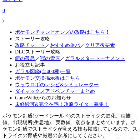
0
ポケモンチャンピオンズの攻略はこちら！
ストーリー攻略
攻略チャート
／
おすすめ旅パ
／
クリア後要素
DLCストーリー攻略
鎧の孤島
／
冠の雪原
／
ガラルスタートーナメント
お役立ち記事
ガラル図鑑(全400種)一覧
ポケモン交換掲示板はこちら
ウッウロボのレシピ&シミュレーター
ダイマックスアドベンチャーまとめ
GameWithからのお知らせ
未経験可&完全在宅！攻略ライター募集！
ポケモン剣盾(ソードシールド)のストライクの進化、種族
値、出現場所(生息地)、実数値、弱点をまとめています。ポ
ケモン剣盾でストライクが覚える技も掲載しているので、ス
トライクの育成や厳選の参考にしてください。