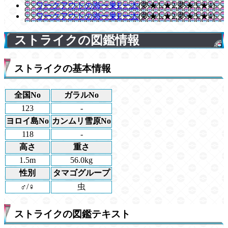
ワークアウトの海ー巣Eー太
(夢★1,★2,夢★3,★4)
ワークアウトの海ー巣Eー太
(夢★1,★2,夢★3,★4)
ストライクの図鑑情報
ストライクの基本情報
全国No
ガラルNo
123
-
ヨロイ島No
カンムリ雪原No
118
-
高さ
重さ
1.5m
56.0kg
性別
タマゴグループ
♂/♀
虫
ストライクの図鑑テキスト