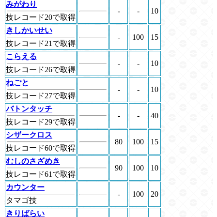
みがわり
-
-
10
技レコード20で取得
きしかいせい
-
100
15
技レコード21で取得
こらえる
-
-
10
技レコード26で取得
ねごと
-
-
10
技レコード27で取得
バトンタッチ
-
-
40
技レコード29で取得
シザークロス
80
100
15
技レコード60で取得
むしのさざめき
90
100
10
技レコード61で取得
カウンター
-
100
20
タマゴ技
きりばらい