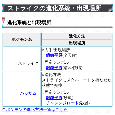
ストライクの進化系統・出現場所
進化系統と出現場所
進化方法
ポケモン名
出現場所
○入手/出現場所
・
鍛錬平原
(全天候)
○固定シンボル
ストライク
・
鍛錬平原
(晴れ/快晴)
○進化方法
ストライクにメタルコートを持たせた
状態で交換
○固定シンボル
ハッサム
・
鍛錬平原
(砂嵐)
・
チャレンジロード
(砂嵐)
全ポケモンの進化方法一覧はこちら