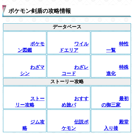
ポケモン剣盾の攻略情報
データベース
ポケモ
ワイル
特性
ン図鑑
ドエリア
一覧
わざマ
わざレ
特殊
シン
コード
進化
ストーリー攻略
ストー
おすす
最初
リー攻略
め旅パ
の御三家
ジム攻
伝説ポ
殿堂
略
ケモン
入り後