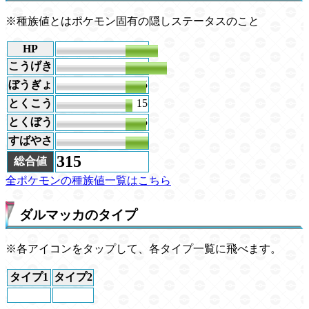
※種族値とはポケモン固有の隠しステータスのこと
HP
70
こうげき
90
ぼうぎょ
45
とくこう
15
とくぼう
45
すばやさ
50
315
総合値
全ポケモンの種族値一覧はこちら
ダルマッカのタイプ
※各アイコンをタップして、各タイプ一覧に飛べます。
タイプ1
タイプ2