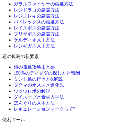
ガラルファイヤーの厳選方法
レジドラゴの厳選方法
レジエレキの厳選方法
バドレックスの厳選方法
レイスポスの厳選方法
ブリザポスの厳選方法
ケルディオ入手方法
レジギガス入手方法
鎧の孤島の新要素
鎧の孤島攻略まとめ
150匹のディグダの探し方と報酬
ミント島の行き方&解説
ダクマのオススメ進化先
ウッウロボの解説
ダイスープと素材入手法
ぼんぐりの入手方法
レギュレーションマークって?
便利ツール