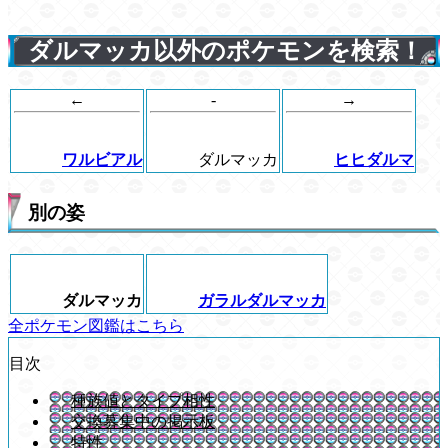
ダルマッカ以外のポケモンを検索！
←
-
→
ワルビアル
ダルマッカ
ヒヒダルマ
別の姿
ダルマッカ
ガラルダルマッカ
全ポケモン図鑑はこちら
目次
種族値とタイプ相性
交換募集中の掲示板
特性