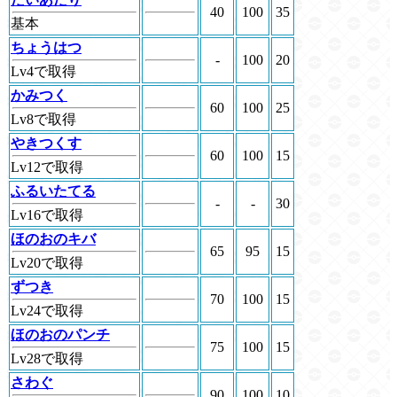
40
100
35
基本
ちょうはつ
-
100
20
Lv4で取得
かみつく
60
100
25
Lv8で取得
やきつくす
60
100
15
Lv12で取得
ふるいたてる
-
-
30
Lv16で取得
ほのおのキバ
65
95
15
Lv20で取得
ずつき
70
100
15
Lv24で取得
ほのおのパンチ
75
100
15
Lv28で取得
さわぐ
90
100
10