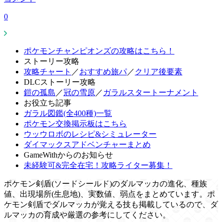
0
ポケモンチャンピオンズの攻略はこちら！
ストーリー攻略
攻略チャート
／
おすすめ旅パ
／
クリア後要素
DLCストーリー攻略
鎧の孤島
／
冠の雪原
／
ガラルスタートーナメント
お役立ち記事
ガラル図鑑(全400種)一覧
ポケモン交換掲示板はこちら
ウッウロボのレシピ&シミュレーター
ダイマックスアドベンチャーまとめ
GameWithからのお知らせ
未経験可&完全在宅！攻略ライター募集！
ポケモン剣盾(ソードシールド)のダルマッカの進化、種族
値、出現場所(生息地)、実数値、弱点をまとめています。ポ
ケモン剣盾でダルマッカが覚える技も掲載しているので、ダ
ルマッカの育成や厳選の参考にしてください。