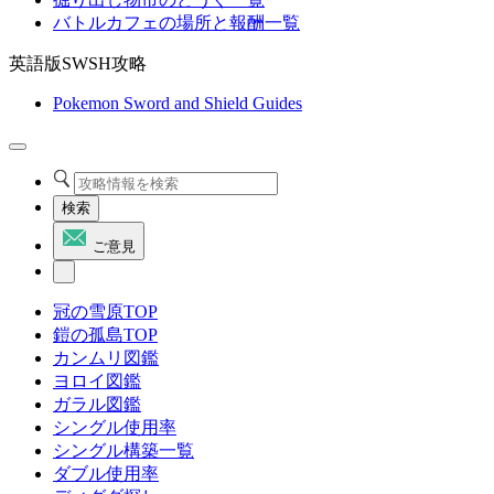
バトルカフェの場所と報酬一覧
英語版SWSH攻略
Pokemon Sword and Shield Guides
検索
ご意見
冠の雪原TOP
鎧の孤島TOP
カンムリ図鑑
ヨロイ図鑑
ガラル図鑑
シングル使用率
シングル構築一覧
ダブル使用率