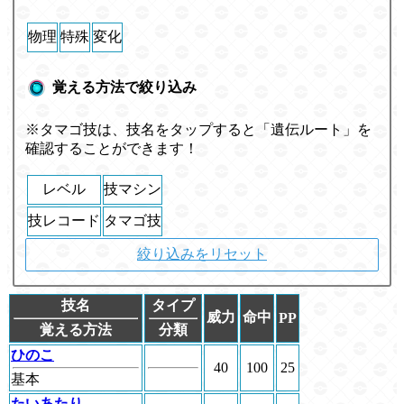
物理
特殊
変化
覚える方法で絞り込み
※タマゴ技は、技名をタップすると「遺伝ルート」を
確認することができます！
レベル
技マシン
技レコード
タマゴ技
絞り込みをリセット
技名
タイプ
威力
命中
PP
覚える方法
分類
ひのこ
40
100
25
基本
たいあたり