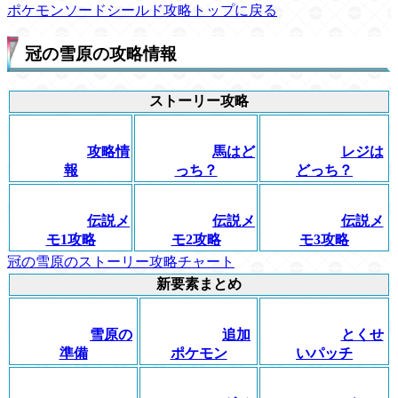
ポケモンソードシールド攻略トップに戻る
冠の雪原の攻略情報
ストーリー攻略
攻略情
馬はど
レジは
報
っち？
どっち？
伝説メ
伝説メ
伝説メ
モ1攻略
モ2攻略
モ3攻略
冠の雪原のストーリー攻略チャート
新要素まとめ
雪原の
追加
とくせ
準備
ポケモン
いパッチ