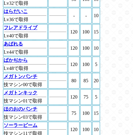
Lv32で取得
はらだいこ
-
-
10
Lv36で取得
フレアドライブ
120
100
15
Lv40で取得
あばれる
120
100
10
Lv44で取得
ばかぢから
120
100
5
Lv48で取得
メガトンパンチ
80
85
20
技マシン00で取得
メガトンキック
120
75
5
技マシン01で取得
ほのおのパンチ
75
100
15
技マシン03で取得
ソーラービーム
120
100
10
技マシン11で取得