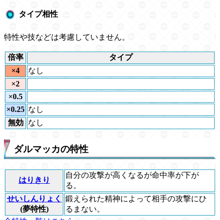
タイプ相性
特性や技などは考慮していません。
倍率
タイプ
×4
なし
×2
×0.5
×0.25
なし
無効
なし
ダルマッカの特性
自分の攻撃が高くなるが命中率が下が
はりきり
る。
せいしんりょく
鍛えられた精神によって相手の攻撃にひ
(夢特性)
るまない。