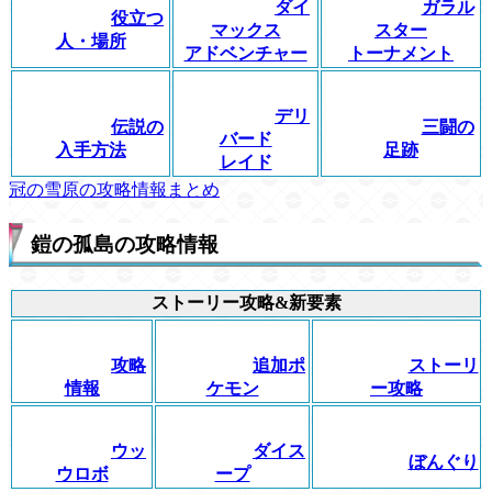
ダイ
ガラル
役立つ
マックス
スター
人・場所
アドベンチャー
トーナメント
デリ
伝説の
三闘の
バード
入手方法
足跡
レイド
冠の雪原の攻略情報まとめ
鎧の孤島の攻略情報
ストーリー攻略&新要素
攻略
追加ポ
ストーリ
情報
ケモン
ー攻略
ウッ
ダイス
ぼんぐり
ウロボ
ープ