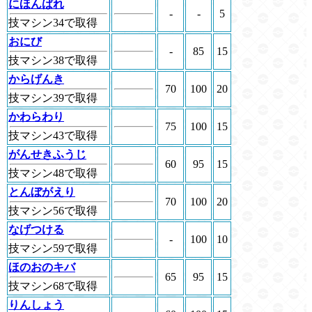
にほんばれ
-
-
5
技マシン34で取得
おにび
-
85
15
技マシン38で取得
からげんき
70
100
20
技マシン39で取得
かわらわり
75
100
15
技マシン43で取得
がんせきふうじ
60
95
15
技マシン48で取得
とんぼがえり
70
100
20
技マシン56で取得
なげつける
-
100
10
技マシン59で取得
ほのおのキバ
65
95
15
技マシン68で取得
りんしょう