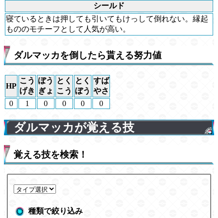
シールド
寝ているときは押しても引いてもけっして倒れない。縁起
もののモチーフとして人気が高い。
ダルマッカを倒したら貰える努力値
こう
ぼう
とく
とく
すば
HP
げき
ぎょ
こう
ぼう
やさ
0
1
0
0
0
0
ダルマッカが覚える技
覚える技を検索！
種類で絞り込み