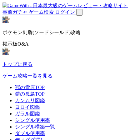
事前ガチャ
ゲーム検索
ログイン
ポケモン剣盾(ソードシールド)攻略
掲示板Q&A
トップに戻る
ゲーム攻略一覧を見る
冠の雪原TOP
鎧の孤島TOP
カンムリ図鑑
ヨロイ図鑑
ガラル図鑑
シングル使用率
シングル構築一覧
ダブル使用率
ディグダ探し