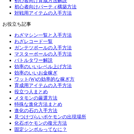
初心者向け育成方法解説
初心者向けパーティ構築方法
対戦用アイテムの入手方法
お役立ち記事
わざマシン一覧と入手方法
わざレコード一覧
ガンテツボールの入手方法
マスターボールの入手方法
バトルタワー解説
効率のいいレベル上げ方法
効率のいいお金稼ぎ
ワット(W)の効率的な稼ぎ方
育成用アイテムの入手方法
役立つ人まとめ
メタモンの厳選方法
特殊な進化方法まとめ
進化の石の入手方法
見つけづらいポケモンの出現場所
化石ポケモンの復元方法
固定シンボルってなに？