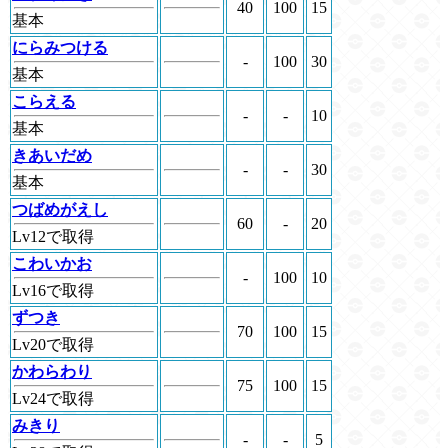
40
100
15
基本
にらみつける
-
100
30
基本
こらえる
-
-
10
基本
きあいだめ
-
-
30
基本
つばめがえし
60
-
20
Lv12で取得
こわいかお
-
100
10
Lv16で取得
ずつき
70
100
15
Lv20で取得
かわらわり
75
100
15
Lv24で取得
みきり
-
-
5