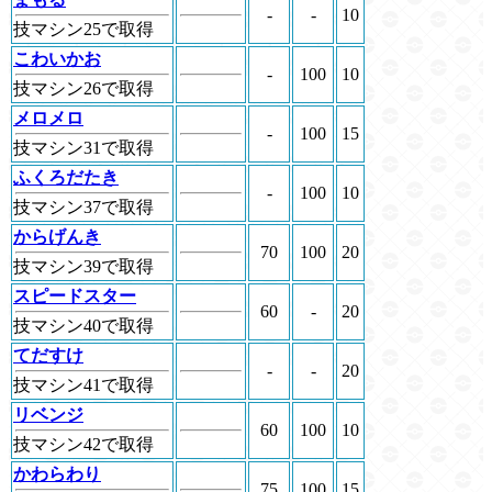
-
-
10
技マシン25で取得
こわいかお
-
100
10
技マシン26で取得
メロメロ
-
100
15
技マシン31で取得
ふくろだたき
-
100
10
技マシン37で取得
からげんき
70
100
20
技マシン39で取得
スピードスター
60
-
20
技マシン40で取得
てだすけ
-
-
20
技マシン41で取得
リベンジ
60
100
10
技マシン42で取得
かわらわり
75
100
15