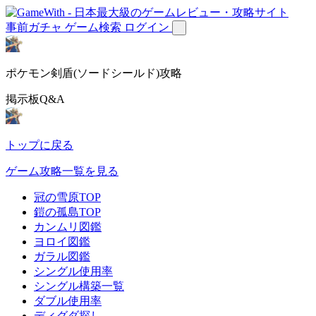
事前ガチャ
ゲーム検索
ログイン
ポケモン剣盾(ソードシールド)攻略
掲示板Q&A
トップに戻る
ゲーム攻略一覧を見る
冠の雪原TOP
鎧の孤島TOP
カンムリ図鑑
ヨロイ図鑑
ガラル図鑑
シングル使用率
シングル構築一覧
ダブル使用率
ディグダ探し