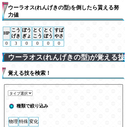
ウーラオス(れんげきの型)を倒したら貰える努
力値
こう
ぼう
とく
とく
すば
HP
げき
ぎょ
こう
ぼう
やさ
0
3
0
0
0
0
ウーラオス(れんげきの型)が覚える技
覚える技を検索！
種類で絞り込み
物理
特殊
変化