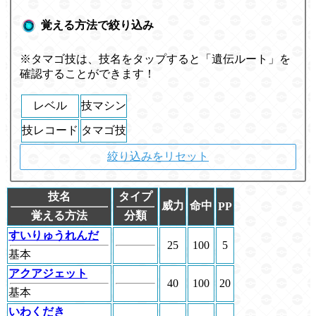
覚える方法で絞り込み
※タマゴ技は、技名をタップすると「遺伝ルート」を
確認することができます！
レベル
技マシン
技レコード
タマゴ技
絞り込みをリセット
技名
タイプ
威力
命中
PP
覚える方法
分類
すいりゅうれんだ
25
100
5
基本
アクアジェット
40
100
20
基本
いわくだき