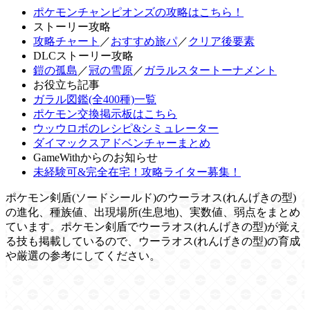
ポケモンチャンピオンズの攻略はこちら！
ストーリー攻略
攻略チャート
／
おすすめ旅パ
／
クリア後要素
DLCストーリー攻略
鎧の孤島
／
冠の雪原
／
ガラルスタートーナメント
お役立ち記事
ガラル図鑑(全400種)一覧
ポケモン交換掲示板はこちら
ウッウロボのレシピ&シミュレーター
ダイマックスアドベンチャーまとめ
GameWithからのお知らせ
未経験可&完全在宅！攻略ライター募集！
ポケモン剣盾(ソードシールド)のウーラオス(れんげきの型)
の進化、種族値、出現場所(生息地)、実数値、弱点をまとめ
ています。ポケモン剣盾でウーラオス(れんげきの型)が覚え
る技も掲載しているので、ウーラオス(れんげきの型)の育成
や厳選の参考にしてください。