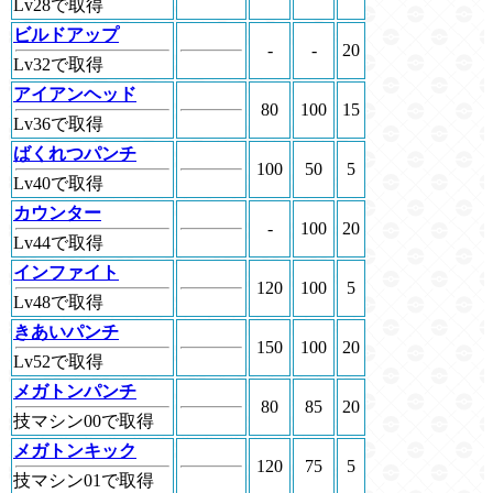
Lv28で取得
ビルドアップ
-
-
20
Lv32で取得
アイアンヘッド
80
100
15
Lv36で取得
ばくれつパンチ
100
50
5
Lv40で取得
カウンター
-
100
20
Lv44で取得
インファイト
120
100
5
Lv48で取得
きあいパンチ
150
100
20
Lv52で取得
メガトンパンチ
80
85
20
技マシン00で取得
メガトンキック
120
75
5
技マシン01で取得