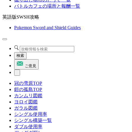
バトルカフェの場所と報酬一覧
英語版SWSH攻略
Pokemon Sword and Shield Guides
検索
ご意見
冠の雪原TOP
鎧の孤島TOP
カンムリ図鑑
ヨロイ図鑑
ガラル図鑑
シングル使用率
シングル構築一覧
ダブル使用率