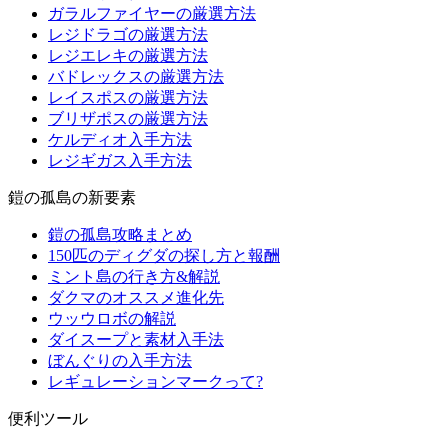
ガラルファイヤーの厳選方法
レジドラゴの厳選方法
レジエレキの厳選方法
バドレックスの厳選方法
レイスポスの厳選方法
ブリザポスの厳選方法
ケルディオ入手方法
レジギガス入手方法
鎧の孤島の新要素
鎧の孤島攻略まとめ
150匹のディグダの探し方と報酬
ミント島の行き方&解説
ダクマのオススメ進化先
ウッウロボの解説
ダイスープと素材入手法
ぼんぐりの入手方法
レギュレーションマークって?
便利ツール