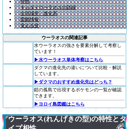
特性
キョダイウーラオスの詳細
出現場所・進化系
図鑑情報
覚える技
ウーラオスの関連記事
水ウーラオスの強さを要素分解して考察し
ています！
▶水ウーラオス単体考察はこちら
ダクマの進化先の違いについて比較・解説
しています。
▶ダクマのおすすめ進化先はどっち？
鎧の孤島で出現するポケモンの一覧が確認
できます。
▶ヨロイ島図鑑はこちら
ウーラオス(れんげきの型)の特性とタ
イプ相性