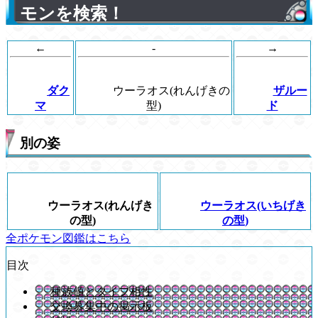
モンを検索！
←
-
→
ダク
ウーラオス(れんげきの
ザルー
マ
型)
ド
別の姿
ウーラオス(れんげき
ウーラオス(いちげき
の型)
の型)
全ポケモン図鑑はこちら
目次
種族値とタイプ相性
交換募集中の掲示板