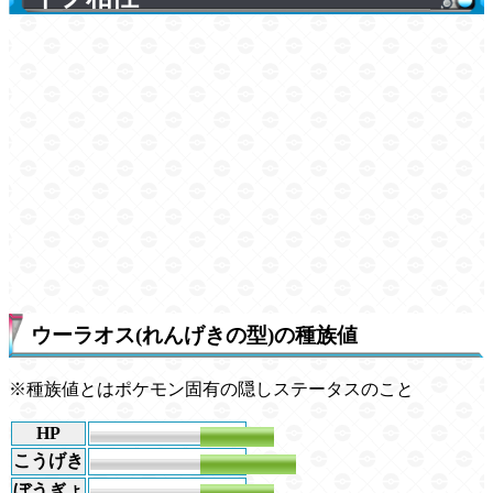
ウーラオス(れんげきの型)の種族値
※種族値とはポケモン固有の隠しステータスのこと
HP
100
こうげき
130
ぼうぎょ
100