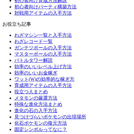
初心者向け育成方法解説
初心者向けパーティ構築方法
対戦用アイテムの入手方法
お役立ち記事
わざマシン一覧と入手方法
わざレコード一覧
ガンテツボールの入手方法
マスターボールの入手方法
バトルタワー解説
効率のいいレベル上げ方法
効率のいいお金稼ぎ
ワット(W)の効率的な稼ぎ方
育成用アイテムの入手方法
役立つ人まとめ
メタモンの厳選方法
特殊な進化方法まとめ
進化の石の入手方法
見つけづらいポケモンの出現場所
化石ポケモンの復元方法
固定シンボルってなに？