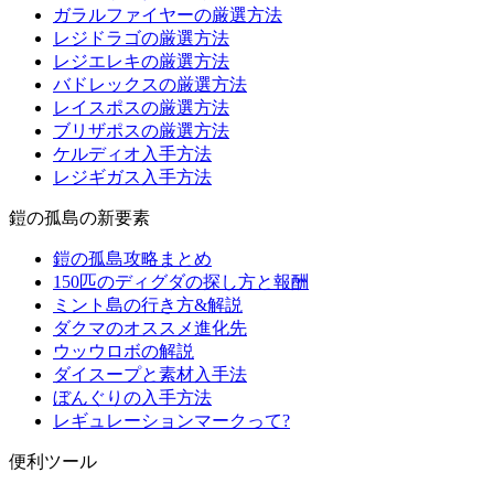
ガラルファイヤーの厳選方法
レジドラゴの厳選方法
レジエレキの厳選方法
バドレックスの厳選方法
レイスポスの厳選方法
ブリザポスの厳選方法
ケルディオ入手方法
レジギガス入手方法
鎧の孤島の新要素
鎧の孤島攻略まとめ
150匹のディグダの探し方と報酬
ミント島の行き方&解説
ダクマのオススメ進化先
ウッウロボの解説
ダイスープと素材入手法
ぼんぐりの入手方法
レギュレーションマークって?
便利ツール