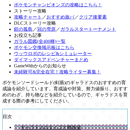
ポケモンチャンピオンズの攻略はこちら！
ストーリー攻略
攻略チャート
／
おすすめ旅パ
／
クリア後要素
DLCストーリー攻略
鎧の孤島
／
冠の雪原
／
ガラルスタートーナメント
お役立ち記事
ガラル図鑑(全400種)一覧
ポケモン交換掲示板はこちら
ウッウロボのレシピ&シミュレーター
ダイマックスアドベンチャーまとめ
GameWithからのお知らせ
未経験可&完全在宅！攻略ライター募集！
ポケモンソードシールド(剣盾)のギャラドスのおすすめの育
成論を紹介しています。育成論や対策、努力値振り、おすす
めのわざ、持ち物などを紹介しているので、ギャラドスを育
成する際の参考にしてください。
目次
ギャラドスのタイプと種族値