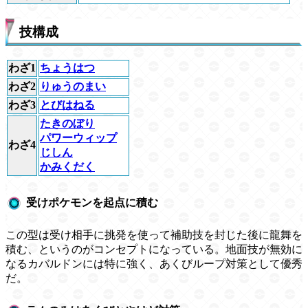
技構成
わざ1
ちょうはつ
わざ2
りゅうのまい
わざ3
とびはねる
たきのぼり
パワーウィップ
わざ4
じしん
かみくだく
受けポケモンを起点に積む
この型は受け相手に挑発を使って補助技を封じた後に龍舞を
積む、というのがコンセプトになっている。地面技が無効に
なるカバルドンには特に強く、あくびループ対策として優秀
だ。