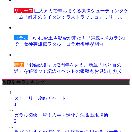
リリース
巨大メカで撃ちまくる爽快シューティングゲ
ーム『終末のタイタン：ラストラッシュ』リリース！
コラボ
ついに虎王＆影虎が来た！『鋼嵐 - メカラシ』
で「魔神英雄伝ワタル」コラボ後半が開催！
特集
『鈴蘭の剣』が2周年を迎え、新章「氷と血の
道」を解禁ッ！記念イベントの報酬もお見逃し無く！
攻略記事ランキング
ストーリー攻略チャート
1
ガラル図鑑一覧！入手・進化方法＆出現場所
2
旅パのおすすめポケモン｜序盤から組めるパーティ