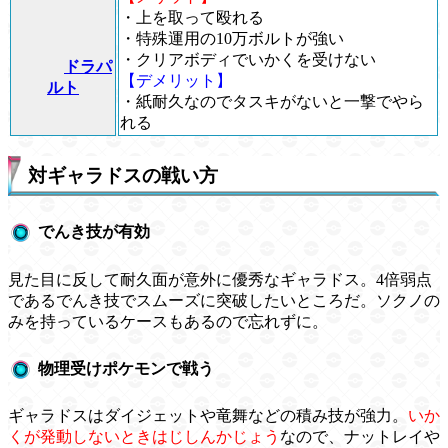
・上を取って殴れる
・特殊運用の10万ボルトが強い
・クリアボディでいかくを受けない
ドラパ
【デメリット】
ルト
・紙耐久なのでタスキがないと一撃でやら
れる
対ギャラドスの戦い方
でんき技が有効
見た目に反して耐久面が意外に優秀なギャラドス。4倍弱点
であるでんき技でスムーズに突破したいところだ。ソクノの
みを持っているケースもあるので忘れずに。
物理受けポケモンで戦う
ギャラドスはダイジェットや竜舞などの積み技が強力。
いか
くが発動しないときはじしんかじょう
なので、ナットレイや