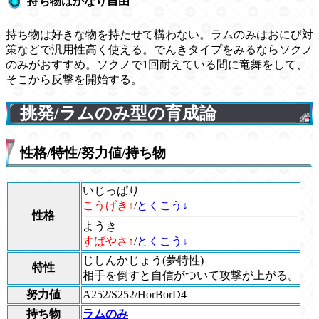
持ち物はかなり自由
持ち物は好きな物を持たせて構わない。ラムのみはおにび対
策などで汎用性高く使える。でんきタイプをみるならソクノ
のみがおすすめ。ソクノで1回耐えている間に竜舞をして、
そこから反撃を開始する。
挑発/ラムのみ型の育成論
性格/特性/努力値/持ち物
いじっぱり
こうげき↑
/
とくこう↓
性格
ようき
すばやさ↑
/
とくこう↓
じしんかじょう
(夢特性)
特性
相手を倒すと自信がついて攻撃が上がる。
努力値
A252/S252/HorBorD4
持ち物
ラムのみ