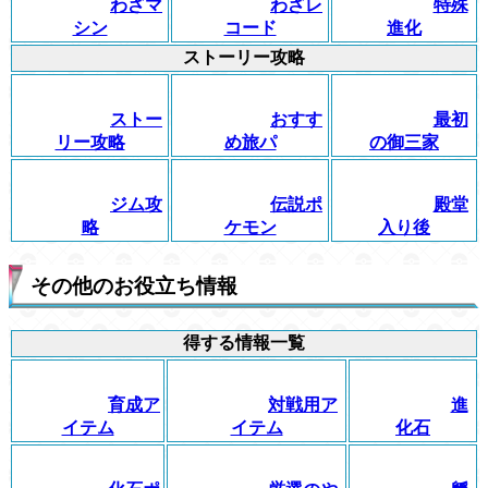
わざマ
わざレ
特殊
シン
コード
進化
ストーリー攻略
ストー
おすす
最初
リー攻略
め旅パ
の御三家
ジム攻
伝説ポ
殿堂
略
ケモン
入り後
その他のお役立ち情報
得する情報一覧
育成ア
対戦用ア
進
イテム
イテム
化石