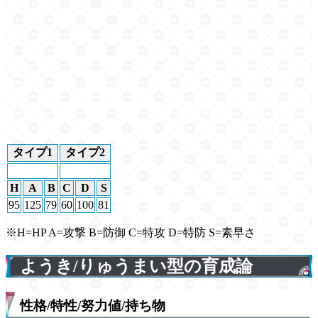
タイプ1
タイプ2
H
A
B
C
D
S
95
125
79
60
100
81
※H=HP A=攻撃 B=防御 C=特攻 D=特防 S=素早さ
ようき/りゅうまい型の育成論
性格/特性/努力値/持ち物