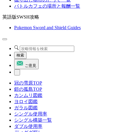
バトルカフェの場所と報酬一覧
英語版SWSH攻略
Pokemon Sword and Shield Guides
検索
ご意見
冠の雪原TOP
鎧の孤島TOP
カンムリ図鑑
ヨロイ図鑑
ガラル図鑑
シングル使用率
シングル構築一覧
ダブル使用率