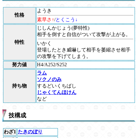
ようき
性格
素早さ↑
/
とくこう↓
じしんかじょう
(夢特性)
相手を倒すと自信がついて攻撃が上がる。
特性
いかく
登場したとき威嚇して相手を萎縮させ相手
の攻撃を下げてしまう。
努力値
H4/A252/S252
ラム
ソクノのみ
持ち物
するどいくちばし
じゃくてんほけん
など
技構成
わざ1
たきのぼり