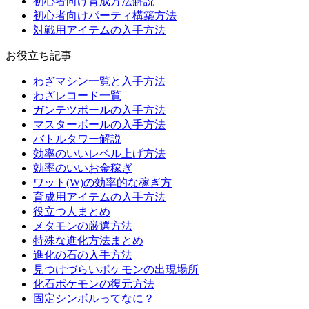
初心者向け育成方法解説
初心者向けパーティ構築方法
対戦用アイテムの入手方法
お役立ち記事
わざマシン一覧と入手方法
わざレコード一覧
ガンテツボールの入手方法
マスターボールの入手方法
バトルタワー解説
効率のいいレベル上げ方法
効率のいいお金稼ぎ
ワット(W)の効率的な稼ぎ方
育成用アイテムの入手方法
役立つ人まとめ
メタモンの厳選方法
特殊な進化方法まとめ
進化の石の入手方法
見つけづらいポケモンの出現場所
化石ポケモンの復元方法
固定シンボルってなに？