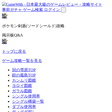
事前ガチャ
ゲーム検索
ログイン
ポケモン剣盾(ソードシールド)攻略
掲示板Q&A
トップに戻る
ゲーム攻略一覧を見る
冠の雪原TOP
鎧の孤島TOP
カンムリ図鑑
ヨロイ図鑑
ガラル図鑑
シングル使用率
シングル構築一覧
ダブル使用率
ディグダ探し