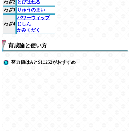
わざ2
とびはねる
わざ3
りゅうのまい
パワーウィップ
わざ4
じしん
かみくだく
育成論と使い方
努力値はAとSに252がおすすめ