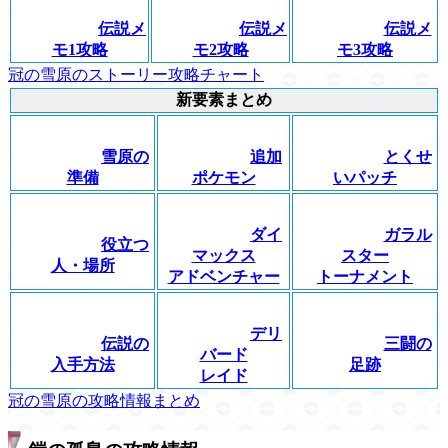
伝説メ
伝説メ
伝説メ
モ1攻略
モ2攻略
モ3攻略
冠の雪原のストーリー攻略チャート
新要素まとめ
雪原の
追加
とくせ
準備
ポケモン
いパッチ
ダイ
ガラル
役立つ
マックス
スター
人・場所
アドベンチャー
トーナメント
デリ
伝説の
三闘の
バード
入手方法
足跡
レイド
冠の雪原の攻略情報まとめ