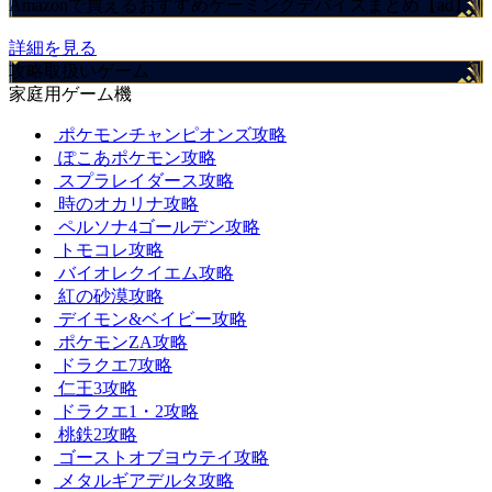
Amazonで買えるおすすめゲーミングデバイスまとめ【ad】
詳細を見る
攻略取扱いゲーム
家庭用ゲーム機
ポケモンチャンピオンズ攻略
ぽこあポケモン攻略
スプラレイダース攻略
時のオカリナ攻略
ペルソナ4ゴールデン攻略
トモコレ攻略
バイオレクイエム攻略
紅の砂漠攻略
デイモン&ベイビー攻略
ポケモンZA攻略
ドラクエ7攻略
仁王3攻略
ドラクエ1・2攻略
桃鉄2攻略
ゴーストオブヨウテイ攻略
メタルギアデルタ攻略