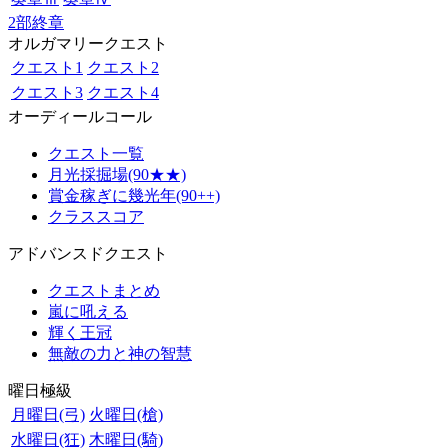
2部終章
オルガマリークエスト
クエスト1
クエスト2
クエスト3
クエスト4
オーディールコール
クエスト一覧
月光採掘場(90★★)
賞金稼ぎに幾光年(90++)
クラススコア
アドバンスドクエスト
クエストまとめ
嵐に吼える
輝く王冠
無敵の力と神の智慧
曜日極級
月曜日(弓)
火曜日(槍)
水曜日(狂)
木曜日(騎)