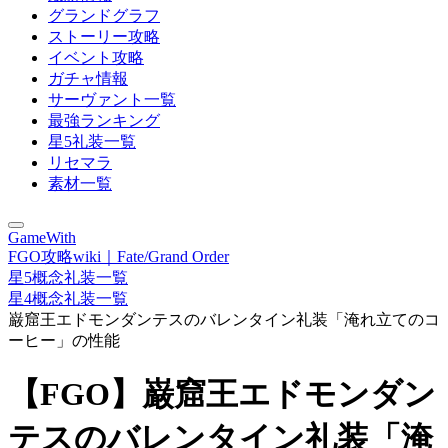
グランドグラフ
ストーリー攻略
イベント攻略
ガチャ情報
サーヴァント一覧
最強ランキング
星5礼装一覧
リセマラ
素材一覧
GameWith
FGO攻略wiki｜Fate/Grand Order
星5概念礼装一覧
星4概念礼装一覧
巌窟王エドモンダンテスのバレンタイン礼装「淹れ立てのコ
ーヒー」の性能
【FGO】巌窟王エドモンダン
テスのバレンタイン礼装「淹