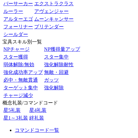
バーサーカー
エクストラクラス
ルーラー
アヴェンジャー
アルターエゴ
ムーンキャンサー
フォーリナー
プリテンダー
シールダー
宝具スキル別一覧
NPチャージ
NP獲得量アップ
スター獲得
スター集中
弱体解除/無効
強化解除耐性
強化成功率アップ
無敵・回避
必中・無敵貫通
ガッツ
ターゲット集中
強化解除
チャージ減少
概念礼装/コマンドコード
星5礼装
星4礼装
星1～3礼装
絆礼装
コマンドコード一覧