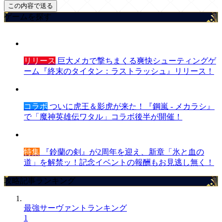
ゲームを探す
リリース
巨大メカで撃ちまくる爽快シューティングゲ
ーム『終末のタイタン：ラストラッシュ』リリース！
コラボ
ついに虎王＆影虎が来た！『鋼嵐 - メカラシ』
で「魔神英雄伝ワタル」コラボ後半が開催！
特集
『鈴蘭の剣』が2周年を迎え、新章「氷と血の
道」を解禁ッ！記念イベントの報酬もお見逃し無く！
攻略記事ランキング
最強サーヴァントランキング
1