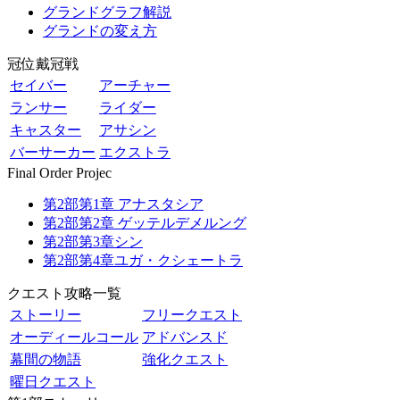
グランドグラフ解説
グランドの変え方
冠位戴冠戦
セイバー
アーチャー
ランサー
ライダー
キャスター
アサシン
バーサーカー
エクストラ
Final Order Projec
第2部第1章 アナスタシア
第2部第2章 ゲッテルデメルング
第2部第3章シン
第2部第4章ユガ・クシェートラ
クエスト攻略一覧
ストーリー
フリークエスト
オーディールコール
アドバンスド
幕間の物語
強化クエスト
曜日クエスト