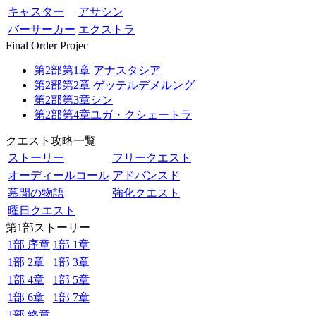
キャスター
アサシン
バーサーカー
エクストラ
Final Order Projec
第2部第1章 アナスタシア
第2部第2章 ゲッテルデメルング
第2部第3章シン
第2部第4章ユガ・クシェートラ
クエスト攻略一覧
ストーリー
フリークエスト
オーディールコール
アドバンスド
幕間の物語
強化クエスト
曜日クエスト
第1部ストーリー
1部 序章
1部 1章
1部 2章
1部 3章
1部 4章
1部 5章
1部 6章
1部 7章
1部 終章