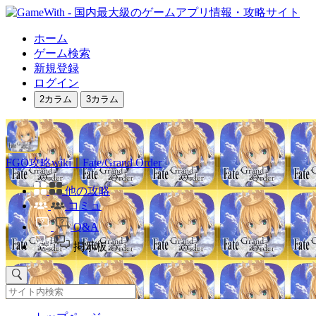
ホーム
ゲーム検索
新規登録
ログイン
2カラム
3カラム
FGO攻略wiki｜Fate/Grand Order
他の攻略
コミュ
Q&A
掲示板