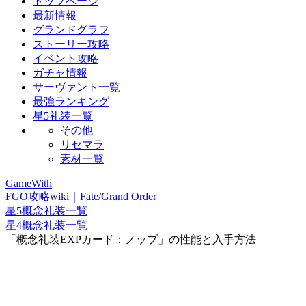
トップページ
最新情報
グランドグラフ
ストーリー攻略
イベント攻略
ガチャ情報
サーヴァント一覧
最強ランキング
星5礼装一覧
その他
リセマラ
素材一覧
GameWith
FGO攻略wiki｜Fate/Grand Order
星5概念礼装一覧
星4概念礼装一覧
「概念礼装EXPカード：ノッブ」の性能と入手方法