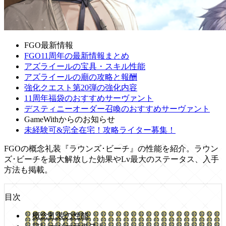
FGO最新情報
FGO11周年の最新情報まとめ
アズライールの宝具・スキル性能
アズライールの廟の攻略と報酬
強化クエスト第20弾の強化内容
11周年福袋のおすすめサーヴァント
デスティニーオーダー召喚のおすすめサーヴァント
GameWithからのお知らせ
未経験可&完全在宅！攻略ライター募集！
FGOの概念礼装『ラウンズ･ビーチ』の性能を紹介。ラウン
ズ･ビーチを最大解放した効果やLv最大のステータス、入手
方法も掲載。
目次
概念礼装の性能