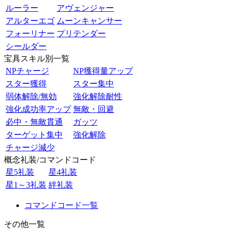
ルーラー
アヴェンジャー
アルターエゴ
ムーンキャンサー
フォーリナー
プリテンダー
シールダー
宝具スキル別一覧
NPチャージ
NP獲得量アップ
スター獲得
スター集中
弱体解除/無効
強化解除耐性
強化成功率アップ
無敵・回避
必中・無敵貫通
ガッツ
ターゲット集中
強化解除
チャージ減少
概念礼装/コマンドコード
星5礼装
星4礼装
星1～3礼装
絆礼装
コマンドコード一覧
その他一覧