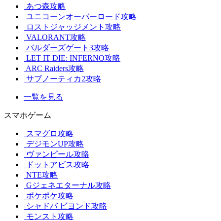
あつ森攻略
ユニコーンオーバーロード攻略
ロストジャッジメント攻略
VALORANT攻略
バルダーズゲート3攻略
LET IT DIE: INFERNO攻略
ARC Raiders攻略
サブノーティカ2攻略
一覧を見る
スマホゲーム
スマグロ攻略
デジモンUP攻略
ヴァンピール攻略
ドットアビス攻略
NTE攻略
Gジェネエターナル攻略
ポケポケ攻略
シャドバ ビヨンド攻略
モンスト攻略