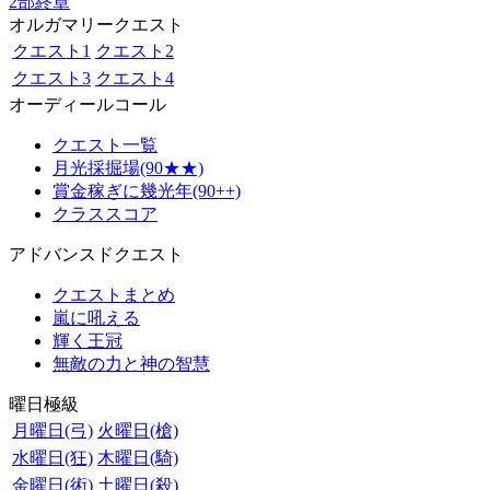
2部終章
オルガマリークエスト
クエスト1
クエスト2
クエスト3
クエスト4
オーディールコール
クエスト一覧
月光採掘場(90★★)
賞金稼ぎに幾光年(90++)
クラススコア
アドバンスドクエスト
クエストまとめ
嵐に吼える
輝く王冠
無敵の力と神の智慧
曜日極級
月曜日(弓)
火曜日(槍)
水曜日(狂)
木曜日(騎)
金曜日(術)
土曜日(殺)