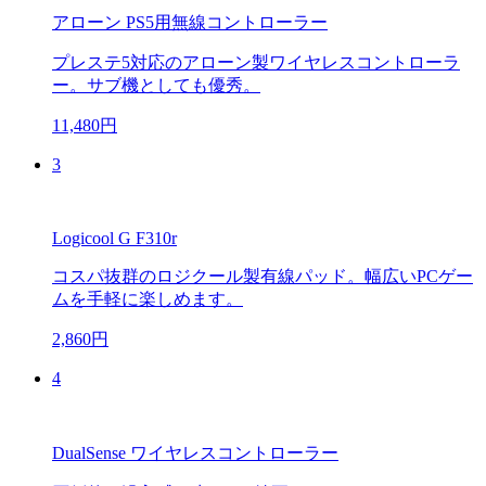
アローン PS5用無線コントローラー
プレステ5対応のアローン製ワイヤレスコントローラ
ー。サブ機としても優秀。
11,480円
3
Logicool G F310r
コスパ抜群のロジクール製有線パッド。幅広いPCゲー
ムを手軽に楽しめます。
2,860円
4
DualSense ワイヤレスコントローラー