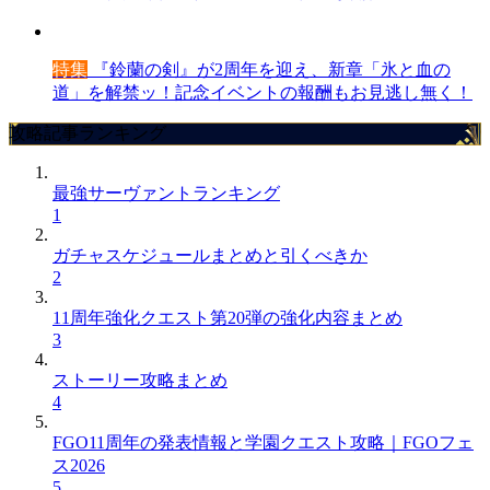
特集
『鈴蘭の剣』が2周年を迎え、新章「氷と血の
道」を解禁ッ！記念イベントの報酬もお見逃し無く！
攻略記事ランキング
最強サーヴァントランキング
1
ガチャスケジュールまとめと引くべきか
2
11周年強化クエスト第20弾の強化内容まとめ
3
ストーリー攻略まとめ
4
FGO11周年の発表情報と学園クエスト攻略｜FGOフェ
ス2026
5