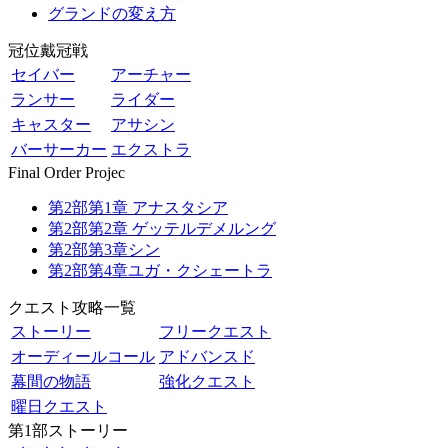
グランドの変え方
冠位戴冠戦
セイバー
アーチャー
ランサー
ライダー
キャスター
アサシン
バーサーカー
エクストラ
Final Order Projec
第2部第1章 アナスタシア
第2部第2章 ゲッテルデメルング
第2部第3章シン
第2部第4章ユガ・クシェートラ
クエスト攻略一覧
ストーリー
フリークエスト
オーディールコール
アドバンスド
幕間の物語
強化クエスト
曜日クエスト
第1部ストーリー