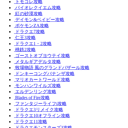
トモコレ攻略
バイオレクイエム攻略
紅の砂漠攻略
デイモン&ベイビー攻略
ポケモンZA攻略
ドラクエ7攻略
仁王3攻略
ドラクエ1・2攻略
桃鉄2攻略
ゴーストオブヨウテイ攻略
メタルギアデルタ攻略
牧場物語 風のグランドバザール攻略
ドンキーコングバナンザ攻略
マリオカートワールド攻略
モンハンワイルズ攻略
エルデンリング攻略
Blades of Fire攻略
ファンタジーライフi攻略
ドラクエ3リメイク攻略
ドラクエ10オフライン攻略
ドラクエ11攻略
ドラクエモンスターズ3攻略