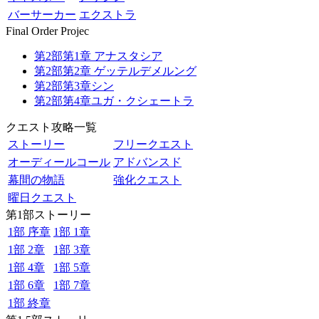
バーサーカー
エクストラ
Final Order Projec
第2部第1章 アナスタシア
第2部第2章 ゲッテルデメルング
第2部第3章シン
第2部第4章ユガ・クシェートラ
クエスト攻略一覧
ストーリー
フリークエスト
オーディールコール
アドバンスド
幕間の物語
強化クエスト
曜日クエスト
第1部ストーリー
1部 序章
1部 1章
1部 2章
1部 3章
1部 4章
1部 5章
1部 6章
1部 7章
1部 終章