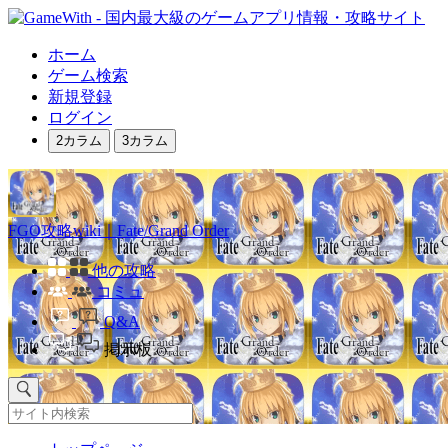
ホーム
ゲーム検索
新規登録
ログイン
2カラム
3カラム
FGO攻略wiki｜Fate/Grand Order
他の攻略
コミュ
Q&A
掲示板