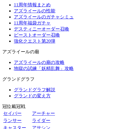
11周年情報まとめ
アズライールの性能
アズライールのガチャシミュ
11周年福袋ガチャ
デスティニーオーダー召喚
ビーストオーダー召喚
強化クエスト第20弾
アズライールの廟
アズライールの廟の攻略
地獄の試練「妖精乱舞」攻略
グランドグラフ
グランドグラフ解説
グランドの変え方
冠位戴冠戦
セイバー
アーチャー
ランサー
ライダー
キャスター
アサシン