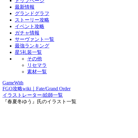
トップページ
最新情報
グランドグラフ
ストーリー攻略
イベント攻略
ガチャ情報
サーヴァント一覧
最強ランキング
星5礼装一覧
その他
リセマラ
素材一覧
GameWith
FGO攻略wiki｜Fate/Grand Order
イラストレーター/絵師一覧
『春夏冬ゆう』氏のイラスト一覧