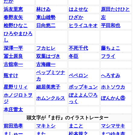
たか
浜友里恵
林けゐ
はよせな
原田たけひと
春野友矢
東山雄勢
ひざか
左
桧野ひなこ
日向悠二
ヒライユキオ
平田和也
ひろやまひろ
し
深澤一平
フカヒレ
不死千代
藤ちょこ
冨士原良
双葉はづき
冬臣
フライ
古舘幸一
古海鐘一
ベップミツナ
瓶すけ
ペペロン
へろすみ
カ
星野リリィ
細居美恵子
ポップキュン
ホトソウカ
ホノジロトヲ
ぽよよん♡ろ
ホムンクルス
ぽんかん⑧
ジ
っく
本庄雷太
頭文字が『ま行』のイラストレーター
前田浩孝
マキトシ
まこと
マシマサキ
ましゅー
また
松本規之
まつゆき杏