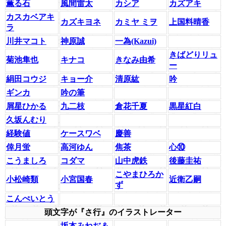
薫る石
風間雷太
カシア
カズアキ
カスカベアキ
カズキヨネ
カミヤ ミヲ
上国料晴香
ラ
川井マコト
神原誠
一為(Kazui)
きばどりリュ
菊池隼也
キナコ
きなみ由希
ー
絹田コウジ
キョー介
清原紘
吟
ギンカ
吟の筆
屑星ひかる
九二枝
倉花千夏
黒星紅白
久坂んむり
経験値
ケースワベ
慶善
倖月蛍
高河ゆん
焦茶
心⑩
こうましろ
コダマ
山中虎鉄
後藤圭祐
こやまひろか
小松崎類
小宮国春
近衛乙嗣
ず
こんぺいとう
頭文字が『さ行』のイラストレーター
坂本みねぢ＆