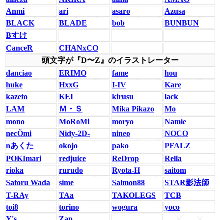
Anmi
ari
asaro
Azusa
BLACK
BLADE
bob
BUNBUN
Bすけ
CanceR
CHANxCO
頭文字が『D〜Z』のイラストレーター
danciao
ERIMO
fame
hou
huke
HxxG
I-IV
Kare
kazeto
KEI
kirusu
lack
LAM
Ｍ・Ｓ
Mika Pikazo
Mo
mono
MoRoMi
moryo
Namie
necÖmi
Nidy-2D-
nineo
NOCO
nあくた
okojo
pako
PFALZ
POKImari
redjuice
ReDrop
Rella
rioka
rurudo
Ryota-H
saitom
Satoru Wada
sime
Salmon88
STAR影法師
T-RAy
TAa
TAKOLEGS
TCB
toi8
torino
wogura
yoco
Y's
Zap.