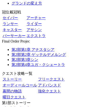
グランドの変え方
冠位戴冠戦
セイバー
アーチャー
ランサー
ライダー
キャスター
アサシン
バーサーカー
エクストラ
Final Order Projec
第2部第1章 アナスタシア
第2部第2章 ゲッテルデメルング
第2部第3章シン
第2部第4章ユガ・クシェートラ
クエスト攻略一覧
ストーリー
フリークエスト
オーディールコール
アドバンスド
幕間の物語
強化クエスト
曜日クエスト
第1部ストーリー