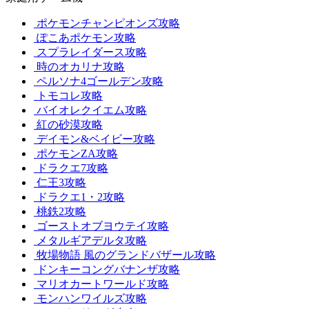
ポケモンチャンピオンズ攻略
ぽこあポケモン攻略
スプラレイダース攻略
時のオカリナ攻略
ペルソナ4ゴールデン攻略
トモコレ攻略
バイオレクイエム攻略
紅の砂漠攻略
デイモン&ベイビー攻略
ポケモンZA攻略
ドラクエ7攻略
仁王3攻略
ドラクエ1・2攻略
桃鉄2攻略
ゴーストオブヨウテイ攻略
メタルギアデルタ攻略
牧場物語 風のグランドバザール攻略
ドンキーコングバナンザ攻略
マリオカートワールド攻略
モンハンワイルズ攻略