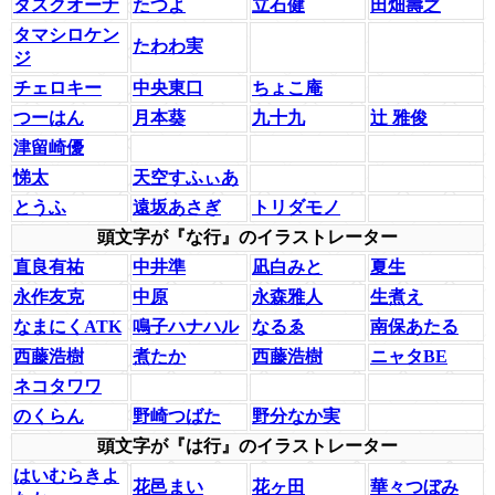
タスクオーナ
たつよ
立石健
田畑壽之
タマシロケン
たわわ実
ジ
チェロキー
中央東口
ちょこ庵
つーはん
月本葵
九十九
辻 雅俊
津留崎優
悌太
天空すふぃあ
とうふ
遠坂あさぎ
トリダモノ
頭文字が『な行』のイラストレーター
直良有祐
中井準
凪白みと
夏生
永作友克
中原
永森雅人
生煮え
なまにくATK
鳴子ハナハル
なるゑ
南保あたる
西藤浩樹
煮たか
西藤浩樹
ニャタBE
ネコタワワ
のくらん
野崎つばた
野分なか実
頭文字が『は行』のイラストレーター
はいむらきよ
花邑まい
花ヶ田
華々つぼみ