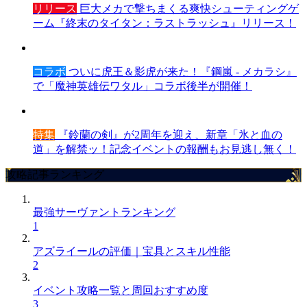
リリース
巨大メカで撃ちまくる爽快シューティングゲ
ーム『終末のタイタン：ラストラッシュ』リリース！
コラボ
ついに虎王＆影虎が来た！『鋼嵐 - メカラシ』
で「魔神英雄伝ワタル」コラボ後半が開催！
特集
『鈴蘭の剣』が2周年を迎え、新章「氷と血の
道」を解禁ッ！記念イベントの報酬もお見逃し無く！
攻略記事ランキング
最強サーヴァントランキング
1
アズライールの評価｜宝具とスキル性能
2
イベント攻略一覧と周回おすすめ度
3