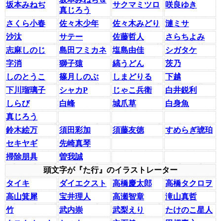
坂本みねぢ
サクマミツロ
咲良ゆき
真じろう
さくら小春
佐々木少年
佐々木みどり
漣ミサ
沙汰
サテー
佐藤哲人
さらちよみ
志麻しのじ
島田フミカネ
塩島由佳
シガタケ
字消
獅子猿
縞うどん
茨乃
しのとうこ
篠月しのぶ
しまどりる
下越
下川瑠璃子
シャカP
じゃこ兵衛
白井鋭利
しらび
白峰
城爪草
白身魚
真じろう
鈴木絵万
須田彩加
須藤友徳
すめらぎ琥珀
セキヤギ
先崎真琴
掃除朋具
曽我誠
頭文字が『た行』のイラストレーター
タイキ
ダイエクスト
高橋慶太郎
高橋タクロヲ
高山箕犀
宝井理人
高瀬智章
滝山真哲
竹
武内崇
武梨えり
たけのこ星人