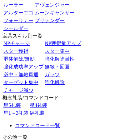
ルーラー
アヴェンジャー
アルターエゴ
ムーンキャンサー
フォーリナー
プリテンダー
シールダー
宝具スキル別一覧
NPチャージ
NP獲得量アップ
スター獲得
スター集中
弱体解除/無効
強化解除耐性
強化成功率アップ
無敵・回避
必中・無敵貫通
ガッツ
ターゲット集中
強化解除
チャージ減少
概念礼装/コマンドコード
星5礼装
星4礼装
星1～3礼装
絆礼装
コマンドコード一覧
その他一覧