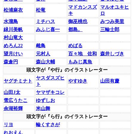
マドカンスズ
マルオユキヒ
松浦麻衣
松竜
キ
ロ
水溜鳥
ミチハス
御巫桃也
みつみ美里
緑川美帆
みふじ喜一
都島。
三輪士郎
村山竜大
めろん22
雌鳥
めばる
望月けい
元村人
百々地 佐和
森井しづき
森倉円
森山大輔
もみじ真魚
頭文字が『や行』のイラストレーター
ヤスダスズヒ
ヤグチミナト
やすゆき
山田有慶
ト
山田J太
ヤマザキコレ
雪広うたこ
ゆずしお
余湖裕輝
米山舞
頭文字が『ら行』のイラストレーター
リヨ
輪くすさが
れおえん