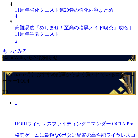
11周年強化クエスト第20弾の強化内容まとめ
4
高難易度『めしませ！至高の暗黒メイド喫茶』攻略｜
11周年学園クエスト
5
もっとみる
GameWithからのお知らせ
【Amazon7月】おすすめ記事からよく買われているコントロ
ーラーTOP4
PR
1
HORIワイヤレスファイティングコマンダー OCTA Pro
格闘ゲームに最適な6ボタン配置の高性能ワイヤレスコ