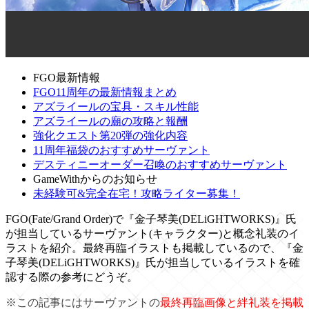
FGO最新情報
FGO11周年の最新情報まとめ
アズライールの宝具・スキル性能
アズライールの廟の攻略と報酬
強化クエスト第20弾の強化内容
11周年福袋のおすすめサーヴァント
デスティニーオーダー召喚のおすすめサーヴァント
GameWithからのお知らせ
未経験可&完全在宅！攻略ライター募集！
FGO(Fate/Grand Order)で『金子琴美(DELiGHTWORKS)』氏
が担当しているサーヴァント(キャラクター)と概念礼装のイ
ラストを紹介。最終再臨イラストも掲載しているので、『金
子琴美(DELiGHTWORKS)』氏が担当しているイラストを確
認する際の参考にどうぞ。
※この記事にはサーヴァントの
最終再臨画像と絆礼装を掲載