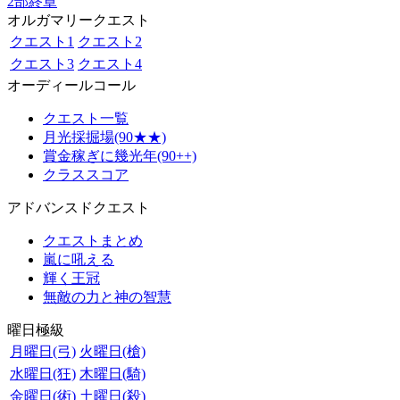
2部終章
オルガマリークエスト
クエスト1
クエスト2
クエスト3
クエスト4
オーディールコール
クエスト一覧
月光採掘場(90★★)
賞金稼ぎに幾光年(90++)
クラススコア
アドバンスドクエスト
クエストまとめ
嵐に吼える
輝く王冠
無敵の力と神の智慧
曜日極級
月曜日(弓)
火曜日(槍)
水曜日(狂)
木曜日(騎)
金曜日(術)
土曜日(殺)