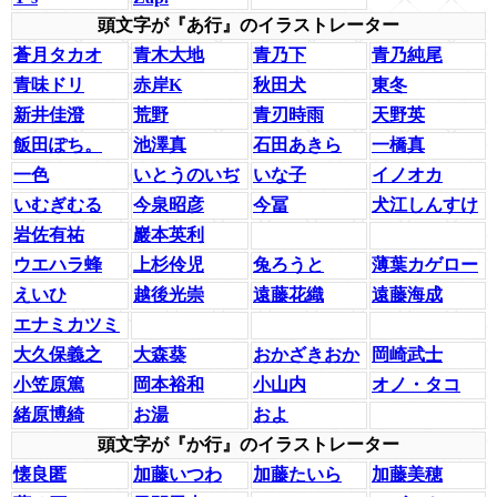
頭文字が『あ行』のイラストレーター
蒼月タカオ
青木大地
青乃下
青乃純尾
青味ドリ
赤岸K
秋田犬
東冬
新井佳澄
荒野
青刃時雨
天野英
飯田ぽち。
池澤真
石田あきら
一橋真
一色
いとうのいぢ
いな子
イノオカ
いむぎむる
今泉昭彦
今冨
犬江しんすけ
岩佐有祐
巖本英利
ウエハラ蜂
上杉伶児
兔ろうと
薄葉カゲロー
えいひ
越後光崇
遠藤花織
遠藤海成
エナミカツミ
大久保義之
大森葵
おかざきおか
岡崎武士
小笠原篤
岡本裕和
小山内
オノ・タコ
緒原博綺
お湯
およ
頭文字が『か行』のイラストレーター
懐良匿
加藤いつわ
加藤たいら
加藤美穂