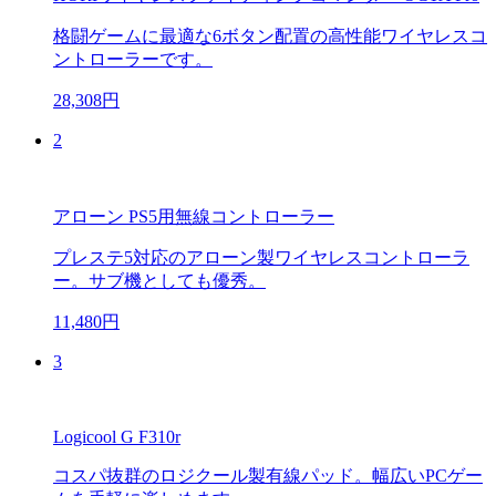
格闘ゲームに最適な6ボタン配置の高性能ワイヤレスコ
ントローラーです。
28,308円
2
アローン PS5用無線コントローラー
プレステ5対応のアローン製ワイヤレスコントローラ
ー。サブ機としても優秀。
11,480円
3
Logicool G F310r
コスパ抜群のロジクール製有線パッド。幅広いPCゲー