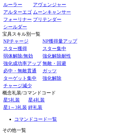
ルーラー
アヴェンジャー
アルターエゴ
ムーンキャンサー
フォーリナー
プリテンダー
シールダー
宝具スキル別一覧
NPチャージ
NP獲得量アップ
スター獲得
スター集中
弱体解除/無効
強化解除耐性
強化成功率アップ
無敵・回避
必中・無敵貫通
ガッツ
ターゲット集中
強化解除
チャージ減少
概念礼装/コマンドコード
星5礼装
星4礼装
星1～3礼装
絆礼装
コマンドコード一覧
その他一覧