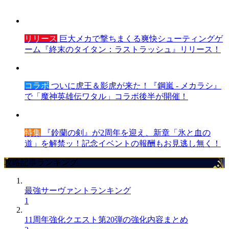
リリース
巨大メカで撃ちまくる爽快シューティングゲ
ーム『終末のタイタン：ラストラッシュ』リリース！
コラボ
ついに虎王＆影虎が来た！『鋼嵐 - メカラシ』
で「魔神英雄伝ワタル」コラボ後半が開催！
特集
『鈴蘭の剣』が2周年を迎え、新章「氷と血の
道」を解禁ッ！記念イベントの報酬もお見逃し無く！
攻略記事ランキング
最強サーヴァントランキング
1
11周年強化クエスト第20弾の強化内容まとめ