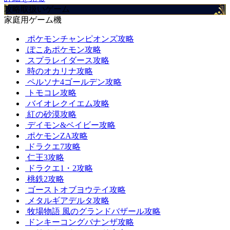
攻略取扱いゲーム
家庭用ゲーム機
ポケモンチャンピオンズ攻略
ぽこあポケモン攻略
スプラレイダース攻略
時のオカリナ攻略
ペルソナ4ゴールデン攻略
トモコレ攻略
バイオレクイエム攻略
紅の砂漠攻略
デイモン&ベイビー攻略
ポケモンZA攻略
ドラクエ7攻略
仁王3攻略
ドラクエ1・2攻略
桃鉄2攻略
ゴーストオブヨウテイ攻略
メタルギアデルタ攻略
牧場物語 風のグランドバザール攻略
ドンキーコングバナンザ攻略