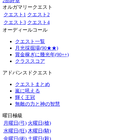
2部終章
オルガマリークエスト
クエスト1
クエスト2
クエスト3
クエスト4
オーディールコール
クエスト一覧
月光採掘場(90★★)
賞金稼ぎに幾光年(90++)
クラススコア
アドバンスドクエスト
クエストまとめ
嵐に吼える
輝く王冠
無敵の力と神の智慧
曜日極級
月曜日(弓)
火曜日(槍)
水曜日(狂)
木曜日(騎)
金曜日(術)
土曜日(殺)