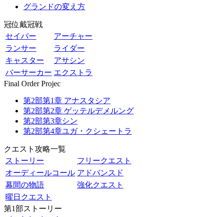
グランドの変え方
冠位戴冠戦
セイバー
アーチャー
ランサー
ライダー
キャスター
アサシン
バーサーカー
エクストラ
Final Order Projec
第2部第1章 アナスタシア
第2部第2章 ゲッテルデメルング
第2部第3章シン
第2部第4章ユガ・クシェートラ
クエスト攻略一覧
ストーリー
フリークエスト
オーディールコール
アドバンスド
幕間の物語
強化クエスト
曜日クエスト
第1部ストーリー