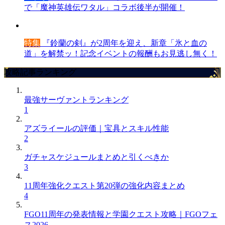
で「魔神英雄伝ワタル」コラボ後半が開催！
特集
『鈴蘭の剣』が2周年を迎え、新章「氷と血の
道」を解禁ッ！記念イベントの報酬もお見逃し無く！
攻略記事ランキング
最強サーヴァントランキング
1
アズライールの評価｜宝具とスキル性能
2
ガチャスケジュールまとめと引くべきか
3
11周年強化クエスト第20弾の強化内容まとめ
4
FGO11周年の発表情報と学園クエスト攻略｜FGOフェ
ス2026