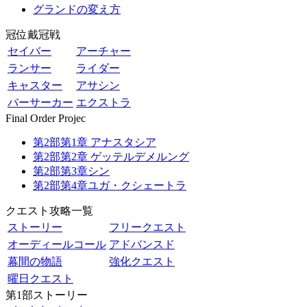
グランドの変え方
冠位戴冠戦
セイバー
アーチャー
ランサー
ライダー
キャスター
アサシン
バーサーカー
エクストラ
Final Order Projec
第2部第1章 アナスタシア
第2部第2章 ゲッテルデメルング
第2部第3章シン
第2部第4章ユガ・クシェートラ
クエスト攻略一覧
ストーリー
フリークエスト
オーディールコール
アドバンスド
幕間の物語
強化クエスト
曜日クエスト
第1部ストーリー