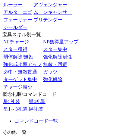
ルーラー
アヴェンジャー
アルターエゴ
ムーンキャンサー
フォーリナー
プリテンダー
シールダー
宝具スキル別一覧
NPチャージ
NP獲得量アップ
スター獲得
スター集中
弱体解除/無効
強化解除耐性
強化成功率アップ
無敵・回避
必中・無敵貫通
ガッツ
ターゲット集中
強化解除
チャージ減少
概念礼装/コマンドコード
星5礼装
星4礼装
星1～3礼装
絆礼装
コマンドコード一覧
その他一覧