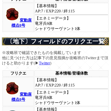
【基本情報】
AP:7 / EXP:220 / 絆:115
【エネミーデータ】
変動座
竜牙兵6体
標点0号
シャドウサーヴァント1体
〔地下〕フィールドのフリクエ一覧
※攻略班で確認できたものを掲載しています
他に見つけた方は記事下の意見指摘か攻略班のTwitterまで頂
けると助かります(▶
Twitter
)
フリクエ
基本情報/登場体数
【基本情報】
AP:7 / EXP:220 / 絆:115
【エネミーデータ】
変動座
竜牙兵6体
標点0号
シャドウサーヴァント1体
【基本情報】