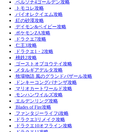
ペルソナ4ゴールデン攻略
トモコレ攻略
バイオレクイエム攻略
紅の砂漠攻略
デイモン&ベイビー攻略
ポケモンZA攻略
ドラクエ7攻略
仁王3攻略
ドラクエ1・2攻略
桃鉄2攻略
ゴーストオブヨウテイ攻略
メタルギアデルタ攻略
牧場物語 風のグランドバザール攻略
ドンキーコングバナンザ攻略
マリオカートワールド攻略
モンハンワイルズ攻略
エルデンリング攻略
Blades of Fire攻略
ファンタジーライフi攻略
ドラクエ3リメイク攻略
ドラクエ10オフライン攻略
ドラクエ11攻略