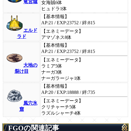
竜宮城
女海賊6体
ヒュドラ1体
【基本情報】
AP:21 / EXP:23752 / 絆:815
エルド
【エネミーデータ】
ラド
アマゾネス8体
【基本情報】
AP:21 / EXP:23752 / 絆:815
【エネミーデータ】
大地の
ラミア5体
裂け目
ナーガ3体
ナーガラージャ1体
【基本情報】
AP:20 / EXP:18888 / 絆:735
【エネミーデータ】
風穴氷
クリチャーチ5体
窟
ラズルシャーチ4体
FGOの関連記事