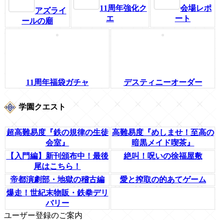
11周年強化ク
会場レポ
アズライ
エ
ート
ールの廟
11周年福袋ガチャ
デスティニーオーダー
学園クエスト
超高難易度『鉄の規律の生徒
高難易度『めしませ！至高の
会室』
暗黒メイド喫茶』
【入門編】新刊頒布中！最後
絶叫！呪いの徐福屋敷
尾はこちら！
帝都演劇部・地獄の稽古編
愛と搾取の的あてゲーム
爆走！世紀末物販・鉄拳デリ
バリー
ユーザー登録のご案内