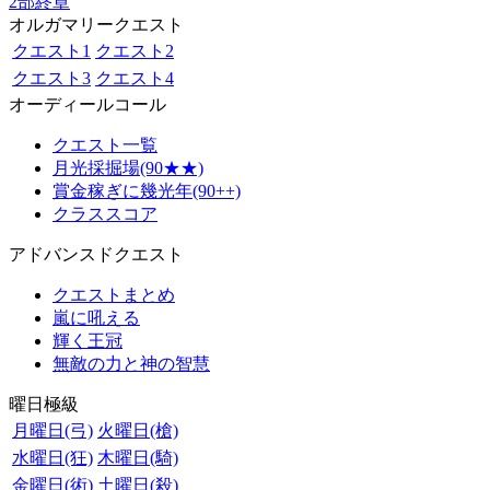
2部終章
オルガマリークエスト
クエスト1
クエスト2
クエスト3
クエスト4
オーディールコール
クエスト一覧
月光採掘場(90★★)
賞金稼ぎに幾光年(90++)
クラススコア
アドバンスドクエスト
クエストまとめ
嵐に吼える
輝く王冠
無敵の力と神の智慧
曜日極級
月曜日(弓)
火曜日(槍)
水曜日(狂)
木曜日(騎)
金曜日(術)
土曜日(殺)