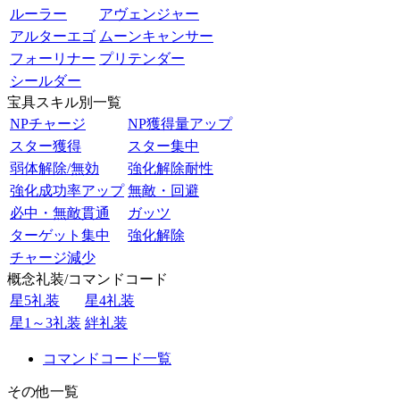
ルーラー
アヴェンジャー
アルターエゴ
ムーンキャンサー
フォーリナー
プリテンダー
シールダー
宝具スキル別一覧
NPチャージ
NP獲得量アップ
スター獲得
スター集中
弱体解除/無効
強化解除耐性
強化成功率アップ
無敵・回避
必中・無敵貫通
ガッツ
ターゲット集中
強化解除
チャージ減少
概念礼装/コマンドコード
星5礼装
星4礼装
星1～3礼装
絆礼装
コマンドコード一覧
その他一覧