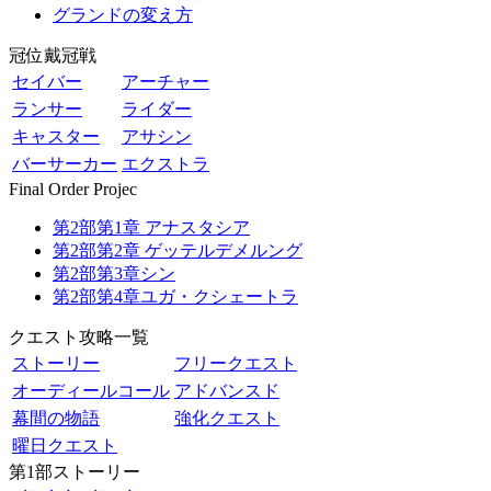
グランドの変え方
冠位戴冠戦
セイバー
アーチャー
ランサー
ライダー
キャスター
アサシン
バーサーカー
エクストラ
Final Order Projec
第2部第1章 アナスタシア
第2部第2章 ゲッテルデメルング
第2部第3章シン
第2部第4章ユガ・クシェートラ
クエスト攻略一覧
ストーリー
フリークエスト
オーディールコール
アドバンスド
幕間の物語
強化クエスト
曜日クエスト
第1部ストーリー