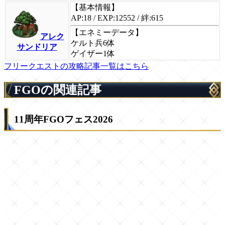
【基本情報】
AP:18 / EXP:12552 / 絆:615
【エネミーデータ】
アレク
ケルト兵6体
サンドリア
ゲイザー1体
フリークエストの攻略記事一覧はこちら
FGOの関連記事
11周年FGOフェス2026