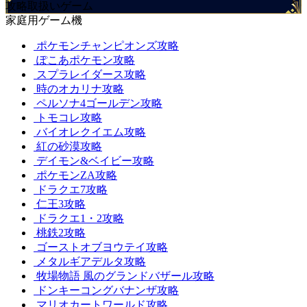
攻略取扱いゲーム
家庭用ゲーム機
ポケモンチャンピオンズ攻略
ぽこあポケモン攻略
スプラレイダース攻略
時のオカリナ攻略
ペルソナ4ゴールデン攻略
トモコレ攻略
バイオレクイエム攻略
紅の砂漠攻略
デイモン&ベイビー攻略
ポケモンZA攻略
ドラクエ7攻略
仁王3攻略
ドラクエ1・2攻略
桃鉄2攻略
ゴーストオブヨウテイ攻略
メタルギアデルタ攻略
牧場物語 風のグランドバザール攻略
ドンキーコングバナンザ攻略
マリオカートワールド攻略