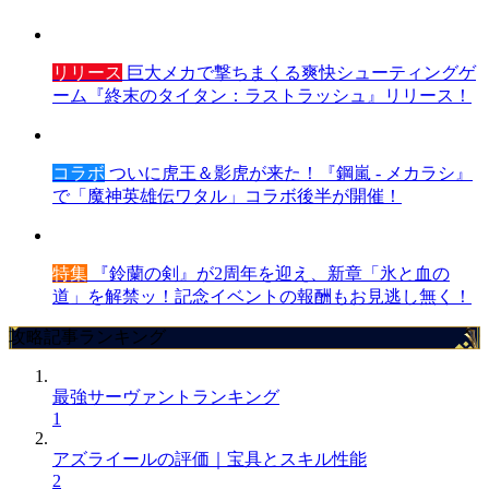
リリース
巨大メカで撃ちまくる爽快シューティングゲ
ーム『終末のタイタン：ラストラッシュ』リリース！
コラボ
ついに虎王＆影虎が来た！『鋼嵐 - メカラシ』
で「魔神英雄伝ワタル」コラボ後半が開催！
特集
『鈴蘭の剣』が2周年を迎え、新章「氷と血の
道」を解禁ッ！記念イベントの報酬もお見逃し無く！
攻略記事ランキング
最強サーヴァントランキング
1
アズライールの評価｜宝具とスキル性能
2