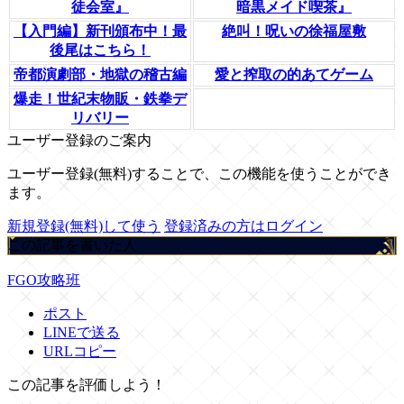
徒会室』
暗黒メイド喫茶』
【入門編】新刊頒布中！最
絶叫！呪いの徐福屋敷
後尾はこちら！
帝都演劇部・地獄の稽古編
愛と搾取の的あてゲーム
爆走！世紀末物販・鉄拳デ
リバリー
ユーザー登録のご案内
ユーザー登録(無料)することで、この機能を使うことができ
ます。
新規登録(無料)して使う
登録済みの方はログイン
この記事を書いた人
FGO攻略班
ポスト
LINEで送る
URLコピー
この記事を評価しよう！