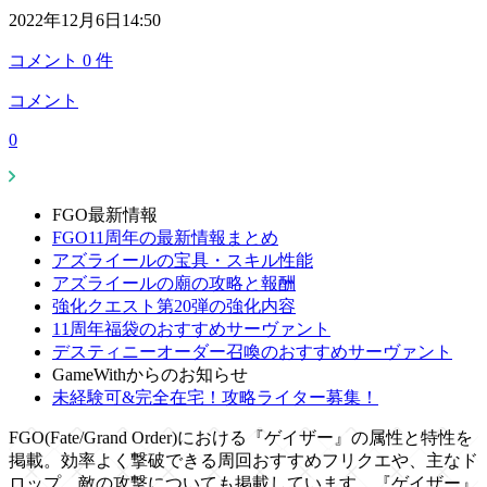
2022年12月6日14:50
コメント
0
件
コメント
0
FGO最新情報
FGO11周年の最新情報まとめ
アズライールの宝具・スキル性能
アズライールの廟の攻略と報酬
強化クエスト第20弾の強化内容
11周年福袋のおすすめサーヴァント
デスティニーオーダー召喚のおすすめサーヴァント
GameWithからのお知らせ
未経験可&完全在宅！攻略ライター募集！
FGO(Fate/Grand Order)における『ゲイザー』の属性と特性を
掲載。効率よく撃破できる周回おすすめフリクエや、主なド
ロップ、敵の攻撃についても掲載しています。『ゲイザー』