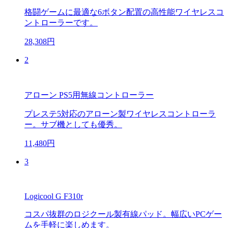
格闘ゲームに最適な6ボタン配置の高性能ワイヤレスコ
ントローラーです。
28,308円
2
アローン PS5用無線コントローラー
プレステ5対応のアローン製ワイヤレスコントローラ
ー。サブ機としても優秀。
11,480円
3
Logicool G F310r
コスパ抜群のロジクール製有線パッド。幅広いPCゲー
ムを手軽に楽しめます。