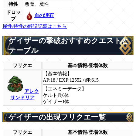
特性
悪魔、魔性
ドロッ
血の涙石
プ
属性/特性の解説記事はこちら
ゲイザーの撃破おすすめクエストと
テーブル
フリクエ
基本情報/登場体数
【基本情報】
AP:18 / EXP:12552 / 絆:615
【エネミーデータ】
アレク
ケルト兵6体
サンドリア
ゲイザー1体
ゲイザーの出現フリクエ一覧
フリクエ
基本情報/登場体数