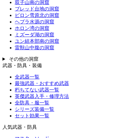
双子山南の洞窟
ブレッド台地の洞窟
ビロン雪原北の洞窟
ヘブラ水源の洞窟
ホロン湾の洞窟
ミズーダ湖の洞窟
ユン組本部南の洞窟
雷獣山中腹の洞窟
その他の洞窟
武器・防具・装備
全武器一覧
最強武器・おすすめ武器
朽ちてない武器一覧
英傑武器入手・修理方法
全防具・服一覧
シリーズ装備一覧
セット効果一覧
人気武器・防具