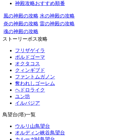
神殿攻略おすすめ順番
風の神殿の攻略
水の神殿の攻略
炎の神殿の攻略
雷の神殿の攻略
魂の神殿の攻略
ストーリーボス攻略
フリザゲイラ
ボルドゴーマ
オクタコス
クィンギブド
ファントムガノン
奪われしゴーレム
ヘドロライク
ユン坊
イルバジア
鳥望台(塔)一覧
ウルリ山鳥望台
オルディン峡谷鳥望台
カルーガ峠鳥望台