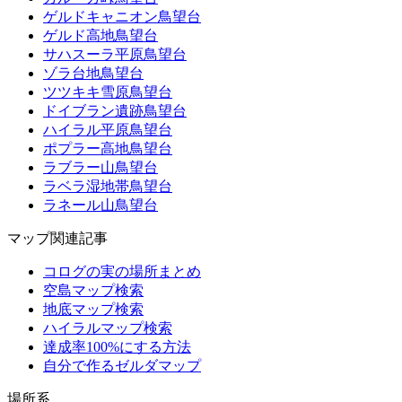
ゲルドキャニオン鳥望台
ゲルド高地鳥望台
サハスーラ平原鳥望台
ゾラ台地鳥望台
ツツキキ雪原鳥望台
ドイブラン遺跡鳥望台
ハイラル平原鳥望台
ポプラー高地鳥望台
ラブラー山鳥望台
ラベラ湿地帯鳥望台
ラネール山鳥望台
マップ関連記事
コログの実の場所まとめ
空島マップ検索
地底マップ検索
ハイラルマップ検索
達成率100%にする方法
自分で作るゼルダマップ
場所系