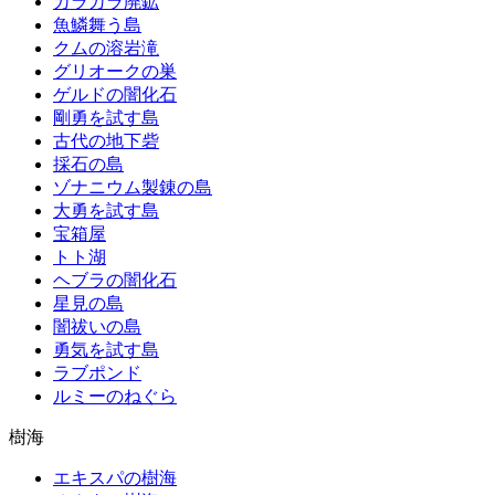
カラカラ廃鉱
魚鱗舞う島
クムの溶岩滝
グリオークの巣
ゲルドの闇化石
剛勇を試す島
古代の地下砦
採石の島
ゾナニウム製錬の島
大勇を試す島
宝箱屋
トト湖
ヘブラの闇化石
星見の島
闇祓いの島
勇気を試す島
ラブポンド
ルミーのねぐら
樹海
エキスパの樹海