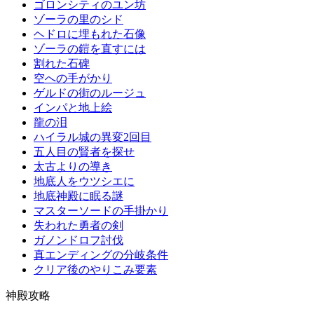
ゴロンシティのユン坊
ゾーラの里のシド
ヘドロに埋もれた石像
ゾーラの鎧を直すには
割れた石碑
空への手がかり
ゲルドの街のルージュ
インパと地上絵
龍の泪
ハイラル城の異変2回目
五人目の賢者を探せ
太古よりの導き
地底人をウツシエに
地底神殿に眠る謎
マスターソードの手掛かり
失われた勇者の剣
ガノンドロフ討伐
真エンディングの分岐条件
クリア後のやりこみ要素
神殿攻略