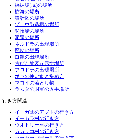
採掘場(坑)の場所
樹海の場所
設計図の場所
ゾナウ製造機の場所
闘技場の場所
洞窟の場所
ネルドラの出現場所
廃鉱の場所
白龍の出現場所
古びた地図が示す場所
フロドラの出現場所
ポゥの使い道と集め方
マヨイの落とし物
ラムダの財宝の入手場所
行き方関連
イーガ団のアジトの行き方
イチカラ村の行き方
ウオトリー村の行き方
カカリコ村の行き方
カラカラバザールの行き方