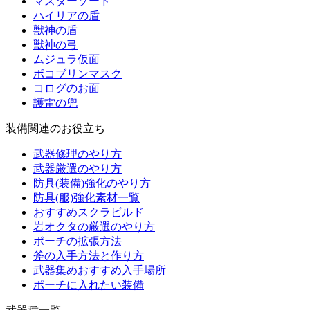
マスターソード
ハイリアの盾
獣神の盾
獣神の弓
ムジュラ仮面
ボコブリンマスク
コログのお面
護雷の兜
装備関連のお役立ち
武器修理のやり方
武器厳選のやり方
防具(装備)強化のやり方
防具(服)強化素材一覧
おすすめスクラビルド
岩オクタの厳選のやり方
ポーチの拡張方法
斧の入手方法と作り方
武器集めおすすめ入手場所
ポーチに入れたい装備