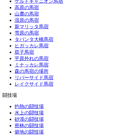
ゲルドキャニオン馬宿
高原の馬宿
山麓の馬宿
湿原の馬宿
新マリッタ馬宿
雪原の馬宿
タバンタ大橋馬宿
ヒガッカレ馬宿
双子馬宿
平原外れの馬宿
ミナッカレ馬宿
森の馬宿の場所
リバーサイド馬宿
レイクサイド馬宿
闘技場
灼熱の闘技場
水上の闘技場
砂漠の闘技場
密林の闘技場
僻地の闘技場