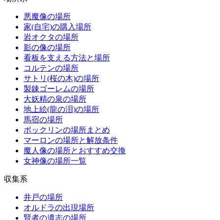
悪魔像の場所
家(自宅)の購入場所
岩オクタの場所
影の像の場所
看板を支える方法と場所
コルテンの場所
サトリ(桜の木)の場所
製錬ゴーレムの場所
大妖精の泉の場所
地上絵(龍の泪)の場所
馬宿の場所
ボックリンの場所まとめ
マーロンの場所と解放条件
魔人像の場所とおすすめ交換
女神像の場所一覧
収集系
井戸の場所
オルドラの出現場所
賢者の遺志の場所