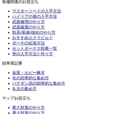
装備関連のお役立ち
マスターソードの入手方法
ハイリアの盾の入手方法
武器修理のやり方
武器厳選のやり方
防具(装備)強化のやり方
おすすめスクラビルド
ポーチの拡張方法
セットボーナス効果一覧
斧の入手方法と作り方
効率系記事
金策・ルピー稼ぎ
矢の効率的な集め方
バクダン花の効率的な集め方
丸太の集め方
マップお役立ち
寒さ対策のやり方
暑さ対策のやり方