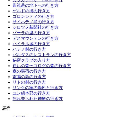
監視砦の地下への行き方
ゲルドの街の行き方
ゴロンシティの行き方
サイハテノ島の行き方
シロツメ新聞社の行き方
ゾーラの里の行き方
デスマウンテンの行き方
ハイラル城の行き方
ハテノ村の行き方
バルダスのレストランの行き方
秘密クラブの入り方
迷いの森〜コログの森の行き方
森の馬宿の行き方
雷鳴の島の行き方
リトの村の行き方
リンクの家の場所と行き方
ユン組本部の行き方
忘れ去られた神殿の行き方
馬宿