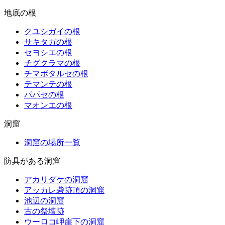
地底の根
クユシガイの根
サキタガの根
セヨシエの根
チグクラマの根
チマボタルセの根
テマンテの根
パパセの根
マオンエの根
洞窟
洞窟の場所一覧
防具がある洞窟
アカリダケの洞窟
アッカレ砦跡頂の洞窟
池辺の洞窟
古の祭壇跡
ウーロコ岬崖下の洞窟