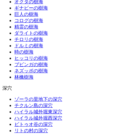
オクタの樹海
ギナビーの樹海
巨人の樹海
コログの樹海
精霊の樹海
ダライトの樹海
チロリの樹海
ドルミの樹海
時の樹海
ヒッコリの樹海
ブビンガの樹海
ネズッポの樹海
林檎樹海
深穴
ゾーラの里地下の深穴
チクルン島の深穴
ハイラル城外堀東深穴
ハイラル城外堀西深穴
ビトゥオ谷の深穴
リトの村の深穴