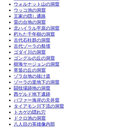
ウォルナット山の洞窟
ウッコ池の洞窟
王家の隠し通路
雷の台地の洞窟
北ハイラル平原の洞窟
朽ちた千年樹の洞窟
古代石柱群の洞窟
古代ゾーラの祭壇
ゴダイ川の洞窟
ゴングルの丘の洞窟
樹海サージョンの洞窟
草笛の丘の洞窟
ゾラ台地の抜け道
ゾーラの里地下の洞窟
闘技場跡地の洞窟
西ゲルド地下遺跡
パファー海岸の天井窟
タイアモン川下流の洞窟
トカゲの隠れ穴
ドクロ池の洞窟
八人目の英雄像内部