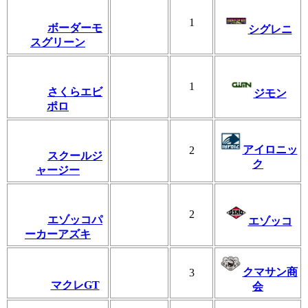
1
ボーダーモ
シグレニ
スグリーン
1
さくらエビ
ジモン
ポロ
アイロニッ
2
スクールジ
ク
ャージー
2
エゾッコパ
エゾッコ
ーカーアズキ
クマサン商
3
マクレGT
会