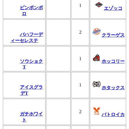
1
ピンポンポ
エゾッコ
ロ
2
バハフーデ
クラーゲス
ィーセレステ
1
ソウショク
ホッコリー
T
1
アイスグラ
ホタックス
デT
2
ガチホワイ
バトロイカ
ト