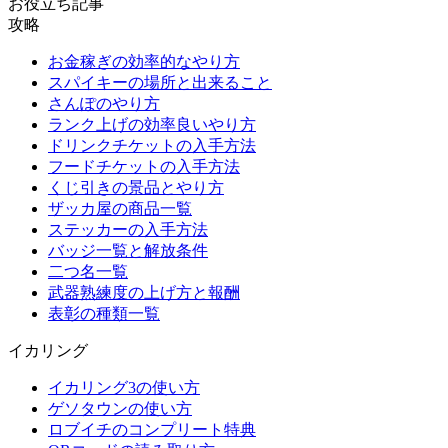
お役立ち記事
攻略
お金稼ぎの効率的なやり方
スパイキーの場所と出来ること
さんぽのやり方
ランク上げの効率良いやり方
ドリンクチケットの入手方法
フードチケットの入手方法
くじ引きの景品とやり方
ザッカ屋の商品一覧
ステッカーの入手方法
バッジ一覧と解放条件
二つ名一覧
武器熟練度の上げ方と報酬
表彰の種類一覧
イカリング
イカリング3の使い方
ゲソタウンの使い方
ロブイチのコンプリート特典