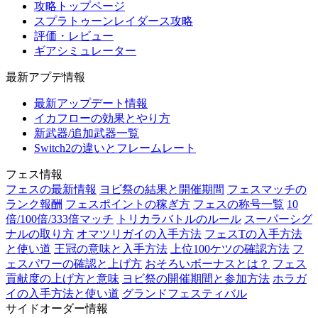
攻略トップページ
スプラトゥーンレイダース攻略
評価・レビュー
ギアシミュレーター
最新アプデ情報
最新アップデート情報
イカフローの効果とやり方
新武器/追加武器一覧
Switch2の違いとフレームレート
フェス情報
フェスの最新情報
ヨビ祭の結果と開催期間
フェスマッチの
ランク報酬
フェスポイントの稼ぎ方
フェスの称号一覧
10
倍/100倍/333倍マッチ
トリカラバトルのルール
スーパーシグ
ナルの取り方
オマツリガイの入手方法
フェスTの入手方法
と使い道
王冠の意味と入手方法
上位100ケツの確認方法
フ
ェスパワーの確認と上げ方
おそろいボーナスとは？
フェス
貢献度の上げ方と意味
ヨビ祭の開催期間と参加方法
ホラガ
イの入手方法と使い道
グランドフェスティバル
サイドオーダー情報