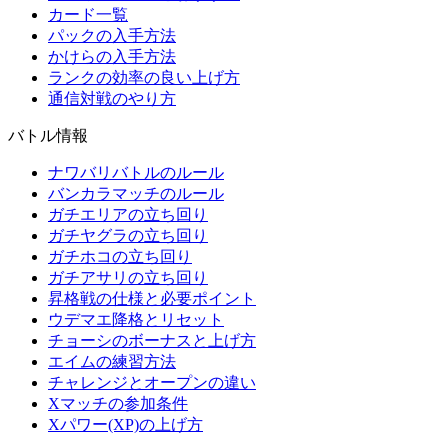
カード一覧
パックの入手方法
かけらの入手方法
ランクの効率の良い上げ方
通信対戦のやり方
バトル情報
ナワバリバトルのルール
バンカラマッチのルール
ガチエリアの立ち回り
ガチヤグラの立ち回り
ガチホコの立ち回り
ガチアサリの立ち回り
昇格戦の仕様と必要ポイント
ウデマエ降格とリセット
チョーシのボーナスと上げ方
エイムの練習方法
チャレンジとオープンの違い
Xマッチの参加条件
Xパワー(XP)の上げ方