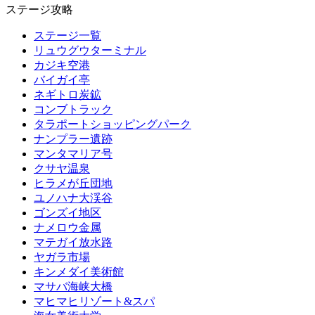
ステージ攻略
ステージ一覧
リュウグウターミナル
カジキ空港
バイガイ亭
ネギトロ炭鉱
コンブトラック
タラポートショッピングパーク
ナンプラー遺跡
マンタマリア号
クサヤ温泉
ヒラメが丘団地
ユノハナ大渓谷
ゴンズイ地区
ナメロウ金属
マテガイ放水路
ヤガラ市場
キンメダイ美術館
マサバ海峡大橋
マヒマヒリゾート&スパ