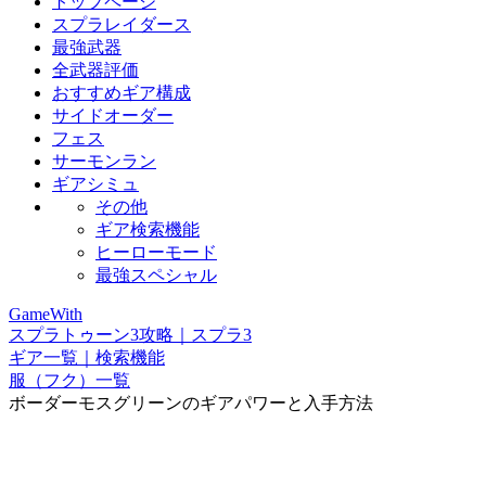
トップページ
スプラレイダース
最強武器
全武器評価
おすすめギア構成
サイドオーダー
フェス
サーモンラン
ギアシミュ
その他
ギア検索機能
ヒーローモード
最強スペシャル
GameWith
スプラトゥーン3攻略｜スプラ3
ギア一覧｜検索機能
服（フク）一覧
ボーダーモスグリーンのギアパワーと入手方法