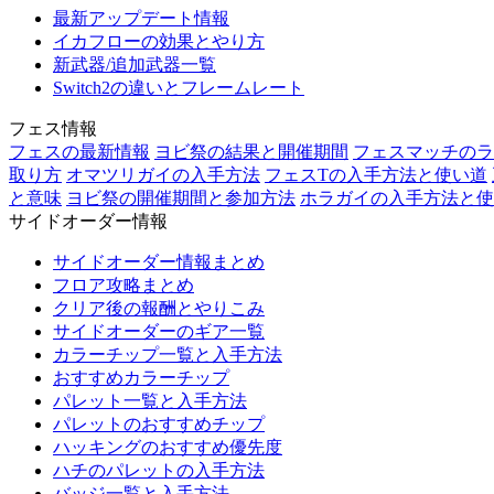
最新アップデート情報
イカフローの効果とやり方
新武器/追加武器一覧
Switch2の違いとフレームレート
フェス情報
フェスの最新情報
ヨビ祭の結果と開催期間
フェスマッチのラ
取り方
オマツリガイの入手方法
フェスTの入手方法と使い道
と意味
ヨビ祭の開催期間と参加方法
ホラガイの入手方法と使
サイドオーダー情報
サイドオーダー情報まとめ
フロア攻略まとめ
クリア後の報酬とやりこみ
サイドオーダーのギア一覧
カラーチップ一覧と入手方法
おすすめカラーチップ
パレット一覧と入手方法
パレットのおすすめチップ
ハッキングのおすすめ優先度
ハチのパレットの入手方法
バッジ一覧と入手方法