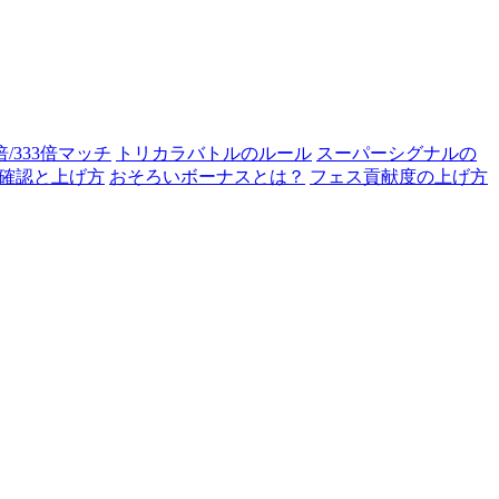
0倍/333倍マッチ
トリカラバトルのルール
スーパーシグナルの
確認と上げ方
おそろいボーナスとは？
フェス貢献度の上げ方