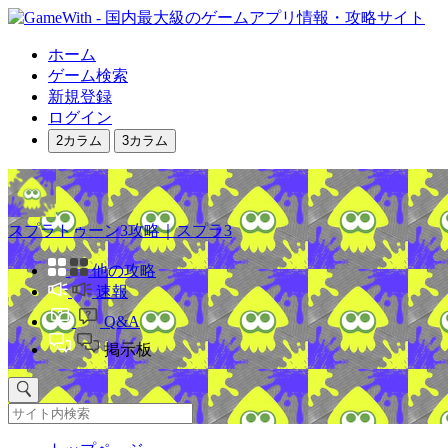
ホーム
ゲーム検索
新規登録
ログイン
2カラム
3カラム
スプラトゥーン3攻略｜スプラ3
他の攻略
速報
Q&A
掲示板