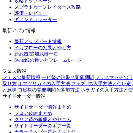
攻略トップページ
スプラトゥーンレイダース攻略
評価・レビュー
ギアシミュレーター
最新アプデ情報
最新アップデート情報
イカフローの効果とやり方
新武器/追加武器一覧
Switch2の違いとフレームレート
フェス情報
フェスの最新情報
ヨビ祭の結果と開催期間
フェスマッチのラ
取り方
オマツリガイの入手方法
フェスTの入手方法と使い道
と意味
ヨビ祭の開催期間と参加方法
ホラガイの入手方法と使
サイドオーダー情報
サイドオーダー情報まとめ
フロア攻略まとめ
クリア後の報酬とやりこみ
サイドオーダーのギア一覧
カラーチップ一覧と入手方法