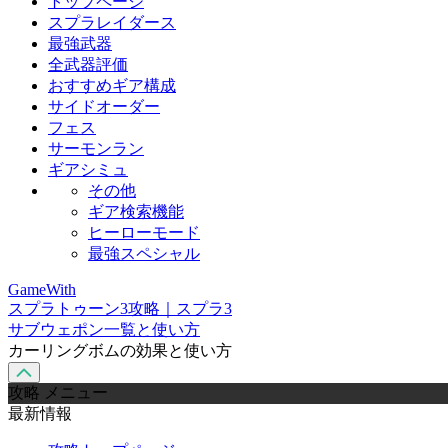
トップページ
スプラレイダース
最強武器
全武器評価
おすすめギア構成
サイドオーダー
フェス
サーモンラン
ギアシミュ
その他
ギア検索機能
ヒーローモード
最強スペシャル
GameWith
スプラトゥーン3攻略｜スプラ3
サブウェポン一覧と使い方
カーリングボムの効果と使い方
攻略 メニュー
最新情報