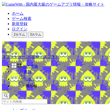
ホーム
ゲーム検索
新規登録
ログイン
2カラム
3カラム
スプラトゥーン3攻略｜スプラ3
他の攻略
速報
Q&A
掲示板