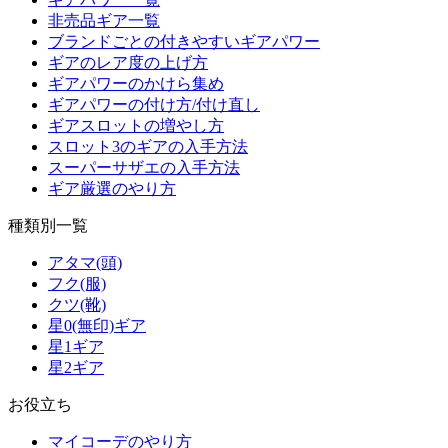
非売品ギア一覧
ブランドごとの付きやすいギアパワー
ギアのレア度の上げ方
ギアパワーのかけら集め
ギアパワーの付け方/付け直し
ギアスロットの増やし方
スロット3のギアの入手方法
スーパーサザエの入手方法
ギア厳選のやり方
種類別一覧
アタマ(頭)
フク(服)
クツ(靴)
星0(無印)ギア
星1ギア
星2ギア
お役立ち
マイコーデのやり方