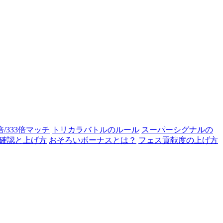
0倍/333倍マッチ
トリカラバトルのルール
スーパーシグナルの
確認と上げ方
おそろいボーナスとは？
フェス貢献度の上げ方