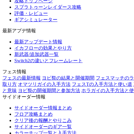
攻略トップページ
スプラトゥーンレイダース攻略
評価・レビュー
ギアシミュレーター
最新アプデ情報
最新アップデート情報
イカフローの効果とやり方
新武器/追加武器一覧
Switch2の違いとフレームレート
フェス情報
フェスの最新情報
ヨビ祭の結果と開催期間
フェスマッチのラ
取り方
オマツリガイの入手方法
フェスTの入手方法と使い道
と意味
ヨビ祭の開催期間と参加方法
ホラガイの入手方法と使
サイドオーダー情報
サイドオーダー情報まとめ
フロア攻略まとめ
クリア後の報酬とやりこみ
サイドオーダーのギア一覧
カラーチップ一覧と入手方法