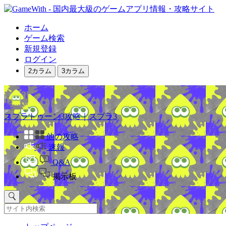
ホーム
ゲーム検索
新規登録
ログイン
2カラム
3カラム
スプラトゥーン3攻略｜スプラ3
他の攻略
速報
Q&A
掲示板