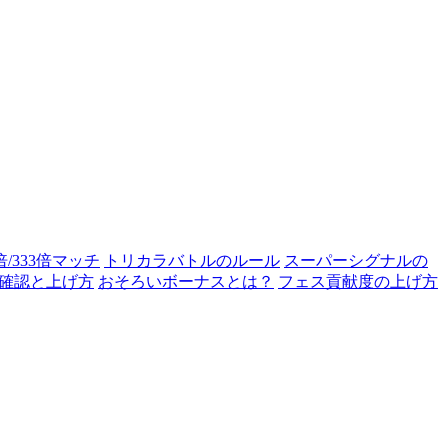
0倍/333倍マッチ
トリカラバトルのルール
スーパーシグナルの
確認と上げ方
おそろいボーナスとは？
フェス貢献度の上げ方