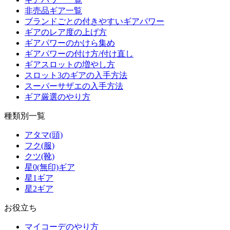
非売品ギア一覧
ブランドごとの付きやすいギアパワー
ギアのレア度の上げ方
ギアパワーのかけら集め
ギアパワーの付け方/付け直し
ギアスロットの増やし方
スロット3のギアの入手方法
スーパーサザエの入手方法
ギア厳選のやり方
種類別一覧
アタマ(頭)
フク(服)
クツ(靴)
星0(無印)ギア
星1ギア
星2ギア
お役立ち
マイコーデのやり方