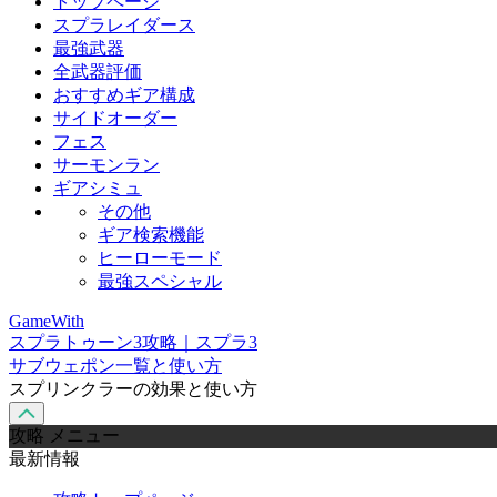
トップページ
スプラレイダース
最強武器
全武器評価
おすすめギア構成
サイドオーダー
フェス
サーモンラン
ギアシミュ
その他
ギア検索機能
ヒーローモード
最強スペシャル
GameWith
スプラトゥーン3攻略｜スプラ3
サブウェポン一覧と使い方
スプリンクラーの効果と使い方
攻略 メニュー
最新情報