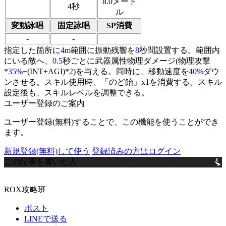
8.0メート
4秒
ル
変動詠唱
固定詠唱
SP消費
-
-
指定した箇所に
4
m範囲に振動残響を
8
秒間設置する。範囲内
にいる敵へ、
0.5
秒ごとに武器属性物理ダメージ(物理攻撃
*
35%
+(INT+AGI)*
2
)を与える。同時に、移動速度を
40%
ダウ
ンさせる。スキル使用時、「
のど飴
」x1を消費する。スキル
設定後も、スキルレベルを調整できる。
ユーザー登録のご案内
ユーザー登録(無料)することで、この機能を使うことができ
ます。
新規登録(無料)して使う
登録済みの方はログイン
この記事を書いた人
ROX攻略班
ポスト
LINEで送る