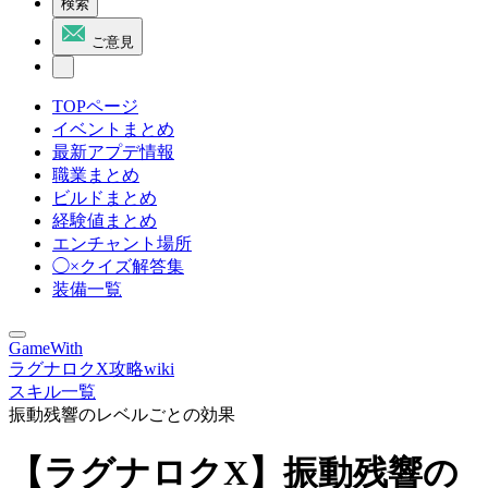
検索
ご意見
TOPページ
イベントまとめ
最新アプデ情報
職業まとめ
ビルドまとめ
経験値まとめ
エンチャント場所
◯×クイズ解答集
装備一覧
GameWith
ラグナロクX攻略wiki
スキル一覧
振動残響のレベルごとの効果
【ラグナロクX】振動残響の