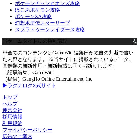
ポケモンチャンピオンズ攻略
ぽこあポケモン攻略
ポケモンZA攻略
幻想水滸伝スターリープ
スプラトゥーンレイダース攻略
当ゲームタイトルの権利表記
※全てのコンテンツはGameWith編集部が独自の判断で書い
た内容となります。 ※当サイトに掲載されているデータ、
画像類の無断使用・無断転載は固くお断りします。
［記事編集］GameWith
［提供］GungHo Online Entertainment, Inc
▶ラグナロクX式サイト
トップ
ヘルプ
運営会社
採用情報
利用規約
プライバシーポリシー
広告のご案内