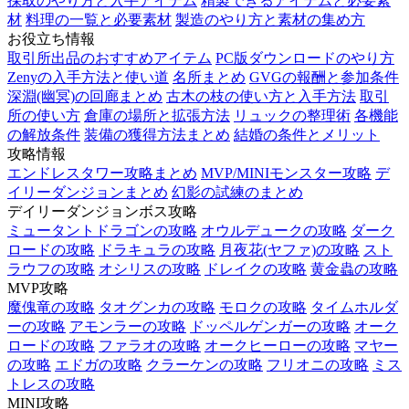
採取のやり方と入手アイテム
精製できるアイテムと必要素
材
料理の一覧と必要素材
製造のやり方と素材の集め方
お役立ち情報
取引所出品のおすすめアイテム
PC版ダウンロードのやり方
Zenyの入手方法と使い道
名所まとめ
GVGの報酬と参加条件
深淵(幽冥)の回廊まとめ
古木の枝の使い方と入手方法
取引
所の使い方
倉庫の場所と拡張方法
リュックの整理術
各機能
の解放条件
装備の獲得方法まとめ
結婚の条件とメリット
攻略情報
エンドレスタワー攻略まとめ
MVP/MINIモンスター攻略
デ
イリーダンジョンまとめ
幻影の試練のまとめ
デイリーダンジョンボス攻略
ミュータントドラゴンの攻略
オウルデュークの攻略
ダーク
ロードの攻略
ドラキュラの攻略
月夜花(ヤファ)の攻略
スト
ラウフの攻略
オシリスの攻略
ドレイクの攻略
黄金蟲の攻略
MVP攻略
魔傀竜の攻略
タオグンカの攻略
モロクの攻略
タイムホルダ
ーの攻略
アモンラーの攻略
ドッペルゲンガーの攻略
オーク
ロードの攻略
ファラオの攻略
オークヒーローの攻略
マヤー
の攻略
エドガの攻略
クラーケンの攻略
フリオニの攻略
ミス
トレスの攻略
MINI攻略