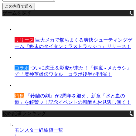
ゲームを探す
リリース
巨大メカで撃ちまくる爽快シューティングゲ
ーム『終末のタイタン：ラストラッシュ』リリース！
コラボ
ついに虎王＆影虎が来た！『鋼嵐 - メカラシ』
で「魔神英雄伝ワタル」コラボ後半が開催！
特集
『鈴蘭の剣』が2周年を迎え、新章「氷と血の
道」を解禁ッ！記念イベントの報酬もお見逃し無く！
攻略記事ランキング
モンスター経験値一覧