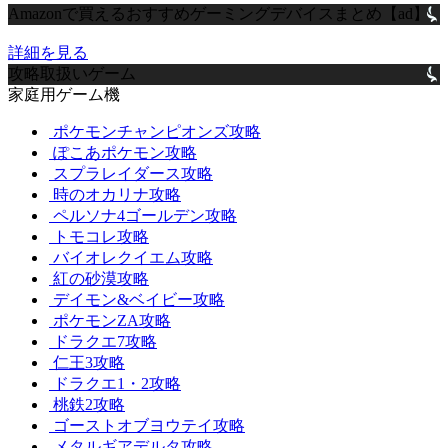
Amazonで買えるおすすめゲーミングデバイスまとめ【ad】
詳細を見る
攻略取扱いゲーム
家庭用ゲーム機
ポケモンチャンピオンズ攻略
ぽこあポケモン攻略
スプラレイダース攻略
時のオカリナ攻略
ペルソナ4ゴールデン攻略
トモコレ攻略
バイオレクイエム攻略
紅の砂漠攻略
デイモン&ベイビー攻略
ポケモンZA攻略
ドラクエ7攻略
仁王3攻略
ドラクエ1・2攻略
桃鉄2攻略
ゴーストオブヨウテイ攻略
メタルギアデルタ攻略