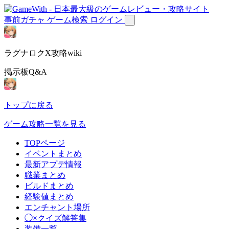
事前ガチャ
ゲーム検索
ログイン
ラグナロクX攻略wiki
掲示板Q&A
トップに戻る
ゲーム攻略一覧を見る
TOPページ
イベントまとめ
最新アプデ情報
職業まとめ
ビルドまとめ
経験値まとめ
エンチャント場所
◯×クイズ解答集
装備一覧