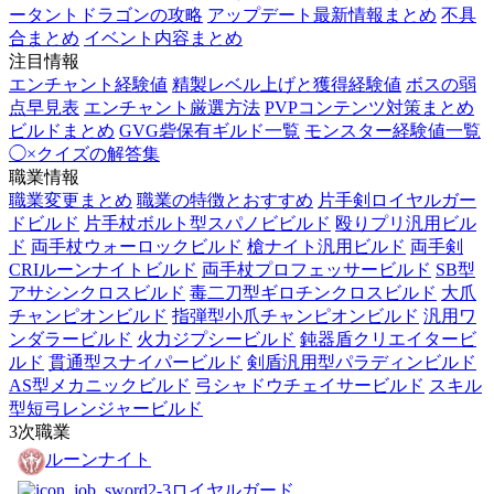
ータントドラゴンの攻略
アップデート最新情報まとめ
不具
合まとめ
イベント内容まとめ
注目情報
エンチャント経験値
精製レベル上げと獲得経験値
ボスの弱
点早見表
エンチャント厳選方法
PVPコンテンツ対策まとめ
ビルドまとめ
GVG砦保有ギルド一覧
モンスター経験値一覧
◯×クイズの解答集
職業情報
職業変更まとめ
職業の特徴とおすすめ
片手剣ロイヤルガー
ドビルド
片手杖ボルト型スパノビビルド
殴りプリ汎用ビル
ド
両手杖ウォーロックビルド
槍ナイト汎用ビルド
両手剣
CRIルーンナイトビルド
両手杖プロフェッサービルド
SB型
アサシンクロスビルド
毒二刀型ギロチンクロスビルド
大爪
チャンピオンビルド
指弾型小爪チャンピオンビルド
汎用ワ
ンダラービルド
火力ジプシービルド
鈍器盾クリエイタービ
ルド
貫通型スナイパービルド
剣盾汎用型パラディンビルド
AS型メカニックビルド
弓シャドウチェイサービルド
スキル
型短弓レンジャービルド
3次職業
ルーンナイト
ロイヤルガード