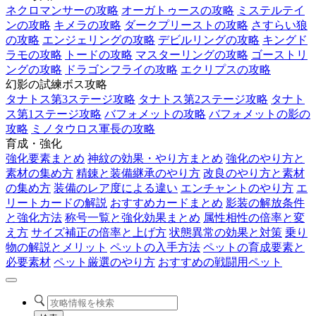
ネクロマンサーの攻略
オーガトゥースの攻略
ミステルテイ
ンの攻略
キメラの攻略
ダークプリーストの攻略
さすらい狼
の攻略
エンジェリングの攻略
デビルリングの攻略
キングド
ラモの攻略
トードの攻略
マスターリングの攻略
ゴーストリ
ングの攻略
ドラゴンフライの攻略
エクリプスの攻略
幻影の試練ボス攻略
タナトス第3ステージ攻略
タナトス第2ステージ攻略
タナト
ス第1ステージ攻略
バフォメットの攻略
バフォメットの影の
攻略
ミノタウロス軍長の攻略
育成・強化
強化要素まとめ
神紋の効果・やり方まとめ
強化のやり方と
素材の集め方
精錬と装備継承のやり方
改良のやり方と素材
の集め方
装備のレア度による違い
エンチャントのやり方
エ
リートカードの解説
おすすめカードまとめ
影装の解放条件
と強化方法
称号一覧と強化効果まとめ
属性相性の倍率と変
え方
サイズ補正の倍率と上げ方
状態異常の効果と対策
乗り
物の解説とメリット
ペットの入手方法
ペットの育成要素と
必要素材
ペット厳選のやり方
おすすめの戦闘用ペット