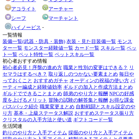
アコライト
アーチャー
シーフ
マーチャント
-
ハイノービス
一覧情報
装備一覧(武器・防具・装飾)
衣装・見た目装備一覧
モンス
ター一覧
モンスター経験値一覧
カード一覧
スキル一覧
ペッ
ト一覧
ペット特性一覧
ペットスキル一覧
初心者おすすめ情報
初心者必見！序盤の進め方
職業と性別の変更はできる？
リ
セマラはするべき？
取り返しのつかない要素まとめ
毎日や
っておくこと
おすすめガチャ
オーディンの祝福の使い方
パ
ーティー編成と経験値効率
ギルドの加入と作成方法まとめ
ギルドでできることまとめ
師弟のやり方と報酬
NPCの好感
度を上げるメリット
冒険の試験の解答集と報酬
お得な課金
パス/パック紹介
職業変更まとめ
自動戦闘とスキル設定のや
り方
基本・上級ステータス解説
おすすめステータス振り方
クリスタルの入手方法と使い道
ギフトコード一覧
生活関連
釣りのやり方と入手アイテム
採掘のやり方と入手アイテム