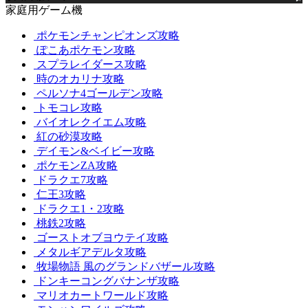
家庭用ゲーム機
ポケモンチャンピオンズ攻略
ぽこあポケモン攻略
スプラレイダース攻略
時のオカリナ攻略
ペルソナ4ゴールデン攻略
トモコレ攻略
バイオレクイエム攻略
紅の砂漠攻略
デイモン&ベイビー攻略
ポケモンZA攻略
ドラクエ7攻略
仁王3攻略
ドラクエ1・2攻略
桃鉄2攻略
ゴーストオブヨウテイ攻略
メタルギアデルタ攻略
牧場物語 風のグランドバザール攻略
ドンキーコングバナンザ攻略
マリオカートワールド攻略