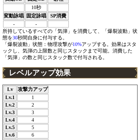
10秒
変動詠唱
固定詠唱
SP消費
-
-
所持しているすべての「気弾」を消費して、「爆裂波動」状
態を
30
秒間自身に付与する。
「爆裂波動」状態：物理攻撃が
10%
アップする。効果はスタ
ックし、気弾の上限数と同じスタックまで可能。消費した
「気弾」の数と同じスタック数で付与される。
レベルアップ効果
Lv
攻撃力アップ
Lv.1
1
Lv.2
2
Lv.3
3
Lv.4
4
Lv.5
5
Lv.6
6