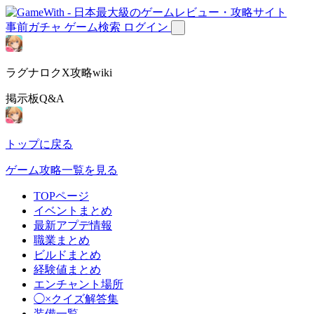
事前ガチャ
ゲーム検索
ログイン
ラグナロクX攻略wiki
掲示板Q&A
トップに戻る
ゲーム攻略一覧を見る
TOPページ
イベントまとめ
最新アプデ情報
職業まとめ
ビルドまとめ
経験値まとめ
エンチャント場所
◯×クイズ解答集
装備一覧