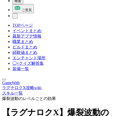
検索
ご意見
TOPページ
イベントまとめ
最新アプデ情報
職業まとめ
ビルドまとめ
経験値まとめ
エンチャント場所
◯×クイズ解答集
装備一覧
GameWith
ラグナロクX攻略wiki
スキル一覧
爆裂波動のレベルごとの効果
【ラグナロクX】爆裂波動の