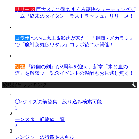
リリース
巨大メカで撃ちまくる爽快シューティングゲ
ーム『終末のタイタン：ラストラッシュ』リリース！
コラボ
ついに虎王＆影虎が来た！『鋼嵐 - メカラシ』
で「魔神英雄伝ワタル」コラボ後半が開催！
特集
『鈴蘭の剣』が2周年を迎え、新章「氷と血の
道」を解禁ッ！記念イベントの報酬もお見逃し無く！
攻略記事ランキング
◯×クイズの解答集｜絞り込み検索可能
1
モンスター経験値一覧
2
レンジャーの特徴やスキル