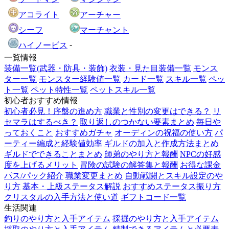
アコライト
アーチャー
シーフ
マーチャント
-
ハイノービス
一覧情報
装備一覧(武器・防具・装飾)
衣装・見た目装備一覧
モンス
ター一覧
モンスター経験値一覧
カード一覧
スキル一覧
ペッ
ト一覧
ペット特性一覧
ペットスキル一覧
初心者おすすめ情報
初心者必見！序盤の進め方
職業と性別の変更はできる？
リ
セマラはするべき？
取り返しのつかない要素まとめ
毎日や
っておくこと
おすすめガチャ
オーディンの祝福の使い方
パ
ーティー編成と経験値効率
ギルドの加入と作成方法まとめ
ギルドでできることまとめ
師弟のやり方と報酬
NPCの好感
度を上げるメリット
冒険の試験の解答集と報酬
お得な課金
パス/パック紹介
職業変更まとめ
自動戦闘とスキル設定のや
り方
基本・上級ステータス解説
おすすめステータス振り方
クリスタルの入手方法と使い道
ギフトコード一覧
生活関連
釣りのやり方と入手アイテム
採掘のやり方と入手アイテム