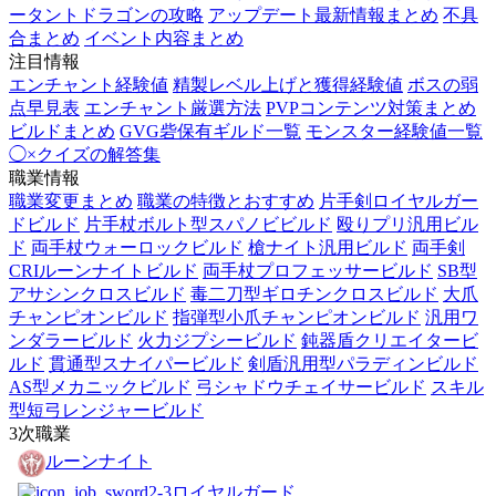
ータントドラゴンの攻略
アップデート最新情報まとめ
不具
合まとめ
イベント内容まとめ
注目情報
エンチャント経験値
精製レベル上げと獲得経験値
ボスの弱
点早見表
エンチャント厳選方法
PVPコンテンツ対策まとめ
ビルドまとめ
GVG砦保有ギルド一覧
モンスター経験値一覧
◯×クイズの解答集
職業情報
職業変更まとめ
職業の特徴とおすすめ
片手剣ロイヤルガー
ドビルド
片手杖ボルト型スパノビビルド
殴りプリ汎用ビル
ド
両手杖ウォーロックビルド
槍ナイト汎用ビルド
両手剣
CRIルーンナイトビルド
両手杖プロフェッサービルド
SB型
アサシンクロスビルド
毒二刀型ギロチンクロスビルド
大爪
チャンピオンビルド
指弾型小爪チャンピオンビルド
汎用ワ
ンダラービルド
火力ジプシービルド
鈍器盾クリエイタービ
ルド
貫通型スナイパービルド
剣盾汎用型パラディンビルド
AS型メカニックビルド
弓シャドウチェイサービルド
スキル
型短弓レンジャービルド
3次職業
ルーンナイト
ロイヤルガード