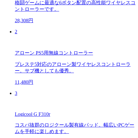
格闘ゲームに最適な6ボタン配置の高性能ワイヤレスコ
ントローラーです。
28,308円
2
アローン PS5用無線コントローラー
プレステ5対応のアローン製ワイヤレスコントローラ
ー。サブ機としても優秀。
11,480円
3
Logicool G F310r
コスパ抜群のロジクール製有線パッド。幅広いPCゲー
ムを手軽に楽しめます。