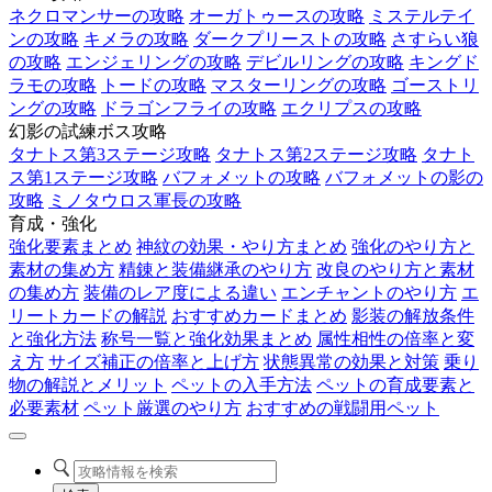
ネクロマンサーの攻略
オーガトゥースの攻略
ミステルテイ
ンの攻略
キメラの攻略
ダークプリーストの攻略
さすらい狼
の攻略
エンジェリングの攻略
デビルリングの攻略
キングド
ラモの攻略
トードの攻略
マスターリングの攻略
ゴーストリ
ングの攻略
ドラゴンフライの攻略
エクリプスの攻略
幻影の試練ボス攻略
タナトス第3ステージ攻略
タナトス第2ステージ攻略
タナト
ス第1ステージ攻略
バフォメットの攻略
バフォメットの影の
攻略
ミノタウロス軍長の攻略
育成・強化
強化要素まとめ
神紋の効果・やり方まとめ
強化のやり方と
素材の集め方
精錬と装備継承のやり方
改良のやり方と素材
の集め方
装備のレア度による違い
エンチャントのやり方
エ
リートカードの解説
おすすめカードまとめ
影装の解放条件
と強化方法
称号一覧と強化効果まとめ
属性相性の倍率と変
え方
サイズ補正の倍率と上げ方
状態異常の効果と対策
乗り
物の解説とメリット
ペットの入手方法
ペットの育成要素と
必要素材
ペット厳選のやり方
おすすめの戦闘用ペット