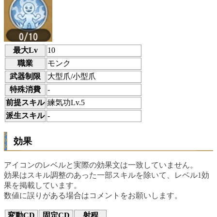
最大Lv
10
職業
モンク
武器制限
大型爪/小型爪
特殊消費
-
前提スキル
練気功Lv.5
派生スキル
-
効果
アイコンのレベルと実際の効果文は一致していません。
効果はスキル調整のあった一部スキルを除いて、レベル1効
果を掲載しています。
数値に誤りがある場合はコメントをお願いします。
変動CD
固定CD
射程