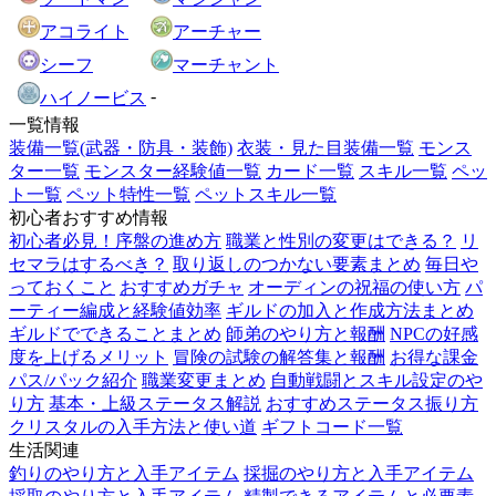
アコライト
アーチャー
シーフ
マーチャント
-
ハイノービス
一覧情報
装備一覧(武器・防具・装飾)
衣装・見た目装備一覧
モンス
ター一覧
モンスター経験値一覧
カード一覧
スキル一覧
ペッ
ト一覧
ペット特性一覧
ペットスキル一覧
初心者おすすめ情報
初心者必見！序盤の進め方
職業と性別の変更はできる？
リ
セマラはするべき？
取り返しのつかない要素まとめ
毎日や
っておくこと
おすすめガチャ
オーディンの祝福の使い方
パ
ーティー編成と経験値効率
ギルドの加入と作成方法まとめ
ギルドでできることまとめ
師弟のやり方と報酬
NPCの好感
度を上げるメリット
冒険の試験の解答集と報酬
お得な課金
パス/パック紹介
職業変更まとめ
自動戦闘とスキル設定のや
り方
基本・上級ステータス解説
おすすめステータス振り方
クリスタルの入手方法と使い道
ギフトコード一覧
生活関連
釣りのやり方と入手アイテム
採掘のやり方と入手アイテム