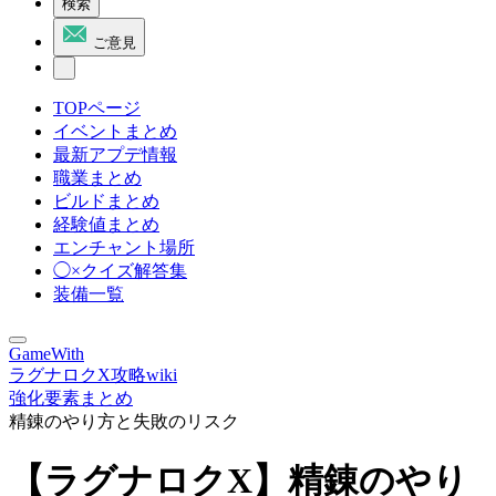
検索
ご意見
TOPページ
イベントまとめ
最新アプデ情報
職業まとめ
ビルドまとめ
経験値まとめ
エンチャント場所
◯×クイズ解答集
装備一覧
GameWith
ラグナロクX攻略wiki
強化要素まとめ
精錬のやり方と失敗のリスク
【ラグナロクX】精錬のやり