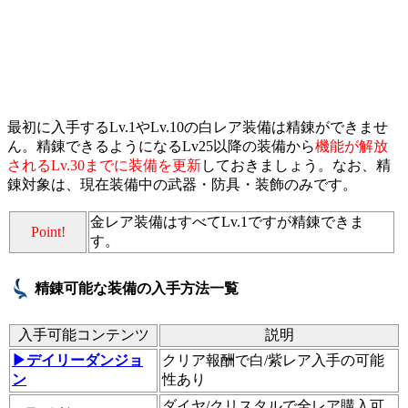
最初に入手するLv.1やLv.10の白レア装備は精錬ができませ
ん。精錬できるようになるLv25以降の装備から
機能が解放
されるLv.30までに装備を更新
しておきましょう。なお、精
錬対象は、現在装備中の武器・防具・装飾のみです。
金レア装備はすべてLv.1ですが精錬できま
Point!
す。
精錬可能な装備の入手方法一覧
入手可能コンテンツ
説明
▶デイリーダンジョ
クリア報酬で白/紫レア入手の可能
ン
性あり
ダイヤ/クリスタルで全レア購入可