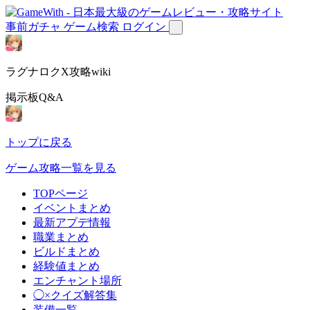
事前ガチャ
ゲーム検索
ログイン
ラグナロクX攻略wiki
掲示板Q&A
トップに戻る
ゲーム攻略一覧を見る
TOPページ
イベントまとめ
最新アプデ情報
職業まとめ
ビルドまとめ
経験値まとめ
エンチャント場所
◯×クイズ解答集
装備一覧