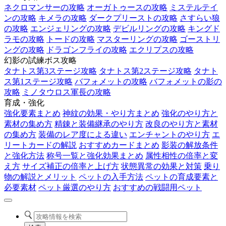
ネクロマンサーの攻略
オーガトゥースの攻略
ミステルテイ
ンの攻略
キメラの攻略
ダークプリーストの攻略
さすらい狼
の攻略
エンジェリングの攻略
デビルリングの攻略
キングド
ラモの攻略
トードの攻略
マスターリングの攻略
ゴーストリ
ングの攻略
ドラゴンフライの攻略
エクリプスの攻略
幻影の試練ボス攻略
タナトス第3ステージ攻略
タナトス第2ステージ攻略
タナト
ス第1ステージ攻略
バフォメットの攻略
バフォメットの影の
攻略
ミノタウロス軍長の攻略
育成・強化
強化要素まとめ
神紋の効果・やり方まとめ
強化のやり方と
素材の集め方
精錬と装備継承のやり方
改良のやり方と素材
の集め方
装備のレア度による違い
エンチャントのやり方
エ
リートカードの解説
おすすめカードまとめ
影装の解放条件
と強化方法
称号一覧と強化効果まとめ
属性相性の倍率と変
え方
サイズ補正の倍率と上げ方
状態異常の効果と対策
乗り
物の解説とメリット
ペットの入手方法
ペットの育成要素と
必要素材
ペット厳選のやり方
おすすめの戦闘用ペット