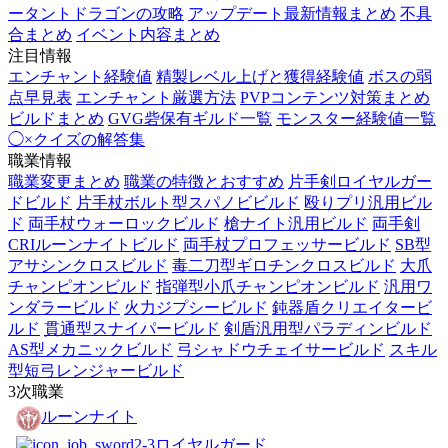
ータントドラゴンの攻略
アップデート最新情報まとめ
不具
合まとめ
イベント内容まとめ
注目情報
エンチャント経験値
精製レベル上げと獲得経験値
ボスの弱
点早見表
エンチャント厳選方法
PVPコンテンツ対策まとめ
ビルドまとめ
GVG砦保有ギルド一覧
モンスター経験値一覧
◯×クイズの解答集
職業情報
職業変更まとめ
職業の特徴とおすすめ
片手剣ロイヤルガー
ドビルド
片手杖ボルト型スパノビビルド
殴りプリ汎用ビル
ド
両手杖ウォーロックビルド
槍ナイト汎用ビルド
両手剣
CRIルーンナイトビルド
両手杖プロフェッサービルド
SB型
アサシンクロスビルド
毒二刀型ギロチンクロスビルド
大爪
チャンピオンビルド
指弾型小爪チャンピオンビルド
汎用ワ
ンダラービルド
火力ジプシービルド
鈍器盾クリエイタービ
ルド
貫通型スナイパービルド
剣盾汎用型パラディンビルド
AS型メカニックビルド
弓シャドウチェイサービルド
スキル
型短弓レンジャービルド
3次職業
ルーンナイト
ロイヤルガード