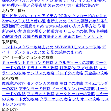
採取のやり方と入手アイテム
精製できるアイテムと必要素
材
料理の一覧と必要素材
製造のやり方と素材の集め方
お役立ち情報
取引所出品のおすすめアイテム
PC版ダウンロードのやり方
Zenyの入手方法と使い道
名所まとめ
GVGの報酬と参加条件
深淵(幽冥)の回廊まとめ
古木の枝の使い方と入手方法
取引
所の使い方
倉庫の場所と拡張方法
リュックの整理術
各機能
の解放条件
装備の獲得方法まとめ
結婚の条件とメリット
攻略情報
エンドレスタワー攻略まとめ
MVP/MINIモンスター攻略
デ
イリーダンジョンまとめ
幻影の試練のまとめ
デイリーダンジョンボス攻略
ミュータントドラゴンの攻略
オウルデュークの攻略
ダーク
ロードの攻略
ドラキュラの攻略
月夜花(ヤファ)の攻略
スト
ラウフの攻略
オシリスの攻略
ドレイクの攻略
黄金蟲の攻略
MVP攻略
魔傀竜の攻略
タオグンカの攻略
モロクの攻略
タイムホルダ
ーの攻略
アモンラーの攻略
ドッペルゲンガーの攻略
オーク
ロードの攻略
ファラオの攻略
オークヒーローの攻略
マヤー
の攻略
エドガの攻略
クラーケンの攻略
フリオニの攻略
ミス
トレスの攻略
MINI攻略