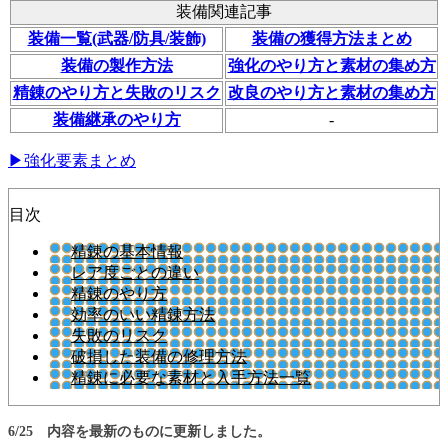
装備関連記事
装備一覧(武器/防具/装飾)
装備の獲得方法まとめ
装備の製作方法
強化のやり方と素材の集め方
精錬のやり方と失敗のリスク
改良のやり方と素材の集め方
装備継承のやり方
-
▶強化要素まとめ
目次
精錬の基本情報
レア度ごとの違い
精錬のやり方
効率のいい精錬方法
失敗のリスク
破損した装備の修理方法
精錬に必要な素材と入手方法一覧
6/25 内容を最新のものに更新しました。